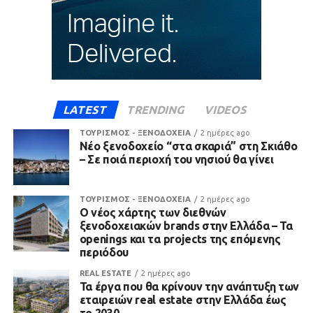
LATEST
TRENDING
VIDEOS
ΤΟΥΡΙΣΜΟΣ - ΞΕΝΟΔΟΧΕΙΑ
2 ημέρες ago
Νέο ξενοδοχείο “στα σκαριά” στη Σκιάθο
– Σε ποιά περιοχή του νησιού θα γίνει
ΤΟΥΡΙΣΜΟΣ - ΞΕΝΟΔΟΧΕΙΑ
2 ημέρες ago
Ο νέος χάρτης των διεθνών
ξενοδοχειακών brands στην Ελλάδα – Τα
openings και τα projects της επόμενης
περιόδου
REAL ESTATE
2 ημέρες ago
Τα έργα που θα κρίνουν την ανάπτυξη των
εταιρειών real estate στην Ελλάδα έως