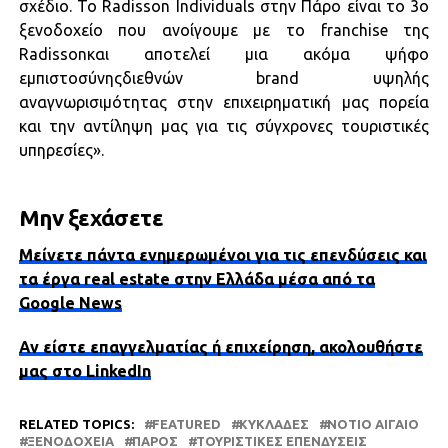
σχέδιο. Το Radisson Individuals στην Πάρο είναι το 3ο
ξενοδοχείο που ανοίγουμε με το franchise της
Radissonκαι αποτελεί μια ακόμα ψήφο
εμπιστοσύνηςδιεθνών brand υψηλής
αναγνωρισιμότητας στην επιχειρηματική μας πορεία
και την αντίληψη μας για τις σύγχρονες τουριστικές
υπηρεσίες».
Μην ξεχάσετε
Μείνετε πάντα ενημερωμένοι για τις επενδύσεις και
τα έργα real estate στην Ελλάδα μέσα από τα
Google News
Αν είστε επαγγελματίας ή επιχείρηση, ακολουθήστε
μας στο LinkedIn
RELATED TOPICS:
FEATURED
ΚΥΚΛΆΔΕΣ
ΝΌΤΙΟ ΑΙΓΑΊΟ
ΞΕΝΟΔΟΧΕΊΑ
ΠΆΡΟΣ
ΤΟΥΡΙΣΤΙΚΈΣ ΕΠΕΝΔΎΣΕΙΣ