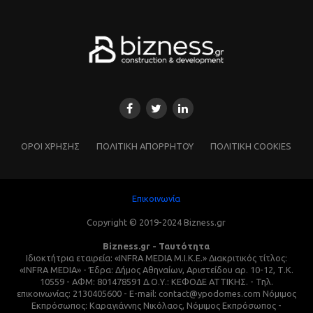
ΌΡΟΙ ΧΡΗΣΗΣ
ΠΟΛΙΤΙΚΗ ΑΠΟΡΡΗΤΟΥ
ΠΟΛΙΤΙΚΗ COOKIES
Επικοινωνία
Copyright © 2019-2024 Bizness.gr
Bizness.gr - Ταυτότητα
Ιδιοκτήτρια εταιρεία: «INFRA MEDIA M.I.K.E.» Διακριτικός τίτλος:
«INFRA MEDIA» - Έδρα: Δήμος Αθηναίων, Αριστείδου αρ. 10-12, Τ.Κ.
10559 - ΑΦΜ: 801478591 Δ.Ο.Υ.: ΚΕΦΟΔΕ ΑΤΤΙΚΗΣ. - Τηλ.
επικοινωνίας: 2130405600 - E-mail: contact@ypodomes.com Νόμιμος
Εκπρόσωπος: Καραγιάννης Νικόλαος, Νόμιμος Εκπρόσωπος -