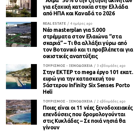
“Άλμα” 50% στην ζήτηση ακινήτων
για εξοχική κατοικία στην Ελλάδα
από ΗΠΑ και Καναδά το 2026
REAL ESTATE
4 ημέρες ago
Νέο masterplan για 5.000
στρέμματα στον Ελαιώνα “στα
σκαριά” – Τι θα αλλάξει γύρω από
τον Βοτανικό και τι προβλέπεται για
οικιστικές αναπτύξεις
ΤΟΥΡΙΣΜΟΣ - ΞΕΝΟΔΟΧΕΙΑ
3 εβδομάδες ago
Στην ΕΚΤΕΡ το mega έργο 101 εκατ.
ευρώ για την κατασκευή του
5άστερου Infinity Six Senses Porto
Heli
ΤΟΥΡΙΣΜΟΣ - ΞΕΝΟΔΟΧΕΙΑ
2 εβδομάδες ago
Ποιες είναι οι 11 νέες ξενοδοχειακές
επενδύσεις που δρομολογούνται
στις Κυκλάδες – Σε ποιά νησιά θα
γίνουν