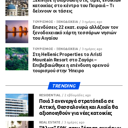
Ξεκίνησε η διόρθωση στις τιμές ενοικίων
κατοικίας στο κέντρο του Πειραιά – Τι
δείχνουν οι τάσεις
ΤΟΥΡΙΣΜΟΣ - ΞΕΝΟΔΟΧΕΙΑ
3 ημέρες ago
Επενδύσεις 22 εκατ. ευρώ αλλάζουν τον
ξενοδοχειακό χάρτη τεσσάρων νησιών
του Αιγαίου
ΤΟΥΡΙΣΜΟΣ - ΞΕΝΟΔΟΧΕΙΑ
3 ημέρες ago
Στη Hellenic Properties το Aristi
Mountain Resort στο Ζαγόρι –
Επιβεβαιώθηκε η επένδυση ορεινού
τουρισμού στην Ήπειρο
TRENDING
RESIDENTIAL
2 εβδομάδες ago
Ποιά 3 ανενεργά στρατόπεδα σε
Αττική, Θεσσαλονίκη και Αχαΐα θα
αξιοποιηθούν για νέες κατοικίες
REAL ESTATE
3 ημέρες ago