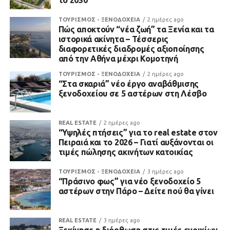
το 2030
ΤΟΥΡΙΣΜΟΣ - ΞΕΝΟΔΟΧΕΙΑ
2 ημέρες ago
Πώς αποκτούν “νέα ζωή” τα Ξενία και τα
ιστορικά ακίνητα – Τέσσερις
διαφορετικές διαδρομές αξιοποίησης
από την Αθήνα μέχρι Κομοτηνή
ΤΟΥΡΙΣΜΟΣ - ΞΕΝΟΔΟΧΕΙΑ
2 ημέρες ago
“Στα σκαριά” νέο έργο αναβάθμισης
ξενοδοχείου σε 5 αστέρων στη Λέσβο
REAL ESTATE
2 ημέρες ago
“Υψηλές πτήσεις” για το real estate στον
Πειραιά και το 2026 – Γιατί αυξάνονται οι
τιμές πώλησης ακινήτων κατοικίας
ΤΟΥΡΙΣΜΟΣ - ΞΕΝΟΔΟΧΕΙΑ
3 ημέρες ago
“Πράσινο φως” για νέο ξενοδοχείο 5
αστέρων στην Πάρο – Δείτε πού θα γίνει
REAL ESTATE
3 ημέρες ago