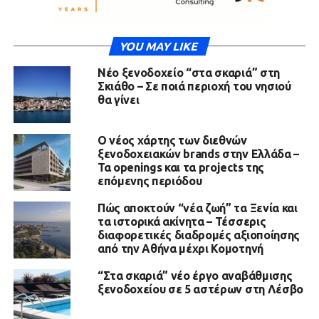
YOU MAY LIKE
Νέο ξενοδοχείο “στα σκαριά” στη
Σκιάθο – Σε ποιά περιοχή του νησιού
θα γίνει
Ο νέος χάρτης των διεθνών
ξενοδοχειακών brands στην Ελλάδα –
Τα openings και τα projects της
επόμενης περιόδου
Πώς αποκτούν “νέα ζωή” τα Ξενία και
τα ιστορικά ακίνητα – Τέσσερις
διαφορετικές διαδρομές αξιοποίησης
από την Αθήνα μέχρι Κομοτηνή
“Στα σκαριά” νέο έργο αναβάθμισης
ξενοδοχείου σε 5 αστέρων στη Λέσβο