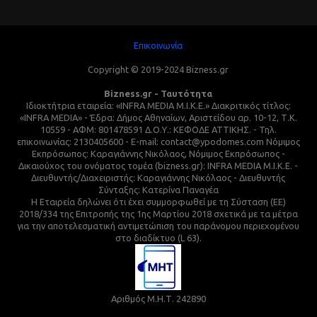
Επικοινωνία
Copyright © 2019-2024 Bizness.gr
Bizness.gr - Ταυτότητα
Ιδιοκτήτρια εταιρεία: «INFRA MEDIA M.I.K.E.» Διακριτικός τίτλος:
«INFRA MEDIA» - Έδρα: Δήμος Αθηναίων, Αριστείδου αρ. 10-12, Τ.Κ.
10559 - ΑΦΜ: 801478591 Δ.Ο.Υ.: ΚΕΦΟΔΕ ΑΤΤΙΚΗΣ. - Τηλ.
επικοινωνίας: 2130405600 - E-mail: contact@ypodomes.com Νόμιμος
Εκπρόσωπος: Καραγιάννης Νικόλαος, Νόμιμος Εκπρόσωπος -
Δικαιούχος του ονόματος τομέα (bizness.gr): INFRA MEDIA M.I.K.E. -
Διευθυντής/Διαχειριστής: Καραγιάννης Νικόλαος - Διευθυντής
Σύνταξης: Κατερίνα Παναγέα
Η Εταιρεία δηλώνει ότι έχει συμμορφωθεί με τη Σύσταση (ΕΕ)
2018/334 της Επιτροπής της 1ης Μαρτίου 2018 σχετικά με τα μέτρα
για την αποτελεσματική αντιμετώπιση του παράνομου περιεχομένου
στο διαδίκτυο (L 63).
Αριθμός Μ.Η.Τ. 242890