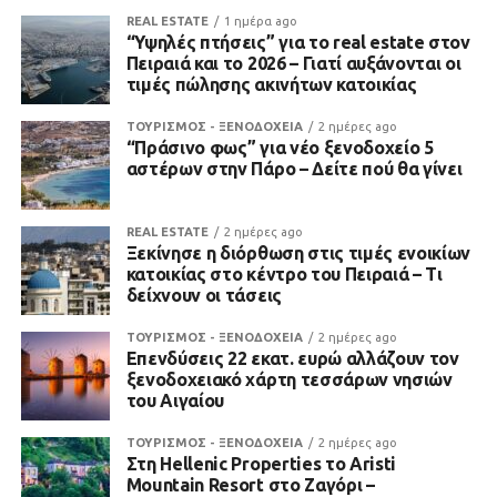
REAL ESTATE
1 ημέρα ago
“Υψηλές πτήσεις” για το real estate στον
Πειραιά και το 2026 – Γιατί αυξάνονται οι
τιμές πώλησης ακινήτων κατοικίας
ΤΟΥΡΙΣΜΟΣ - ΞΕΝΟΔΟΧΕΙΑ
2 ημέρες ago
“Πράσινο φως” για νέο ξενοδοχείο 5
αστέρων στην Πάρο – Δείτε πού θα γίνει
REAL ESTATE
2 ημέρες ago
Ξεκίνησε η διόρθωση στις τιμές ενοικίων
κατοικίας στο κέντρο του Πειραιά – Τι
δείχνουν οι τάσεις
ΤΟΥΡΙΣΜΟΣ - ΞΕΝΟΔΟΧΕΙΑ
2 ημέρες ago
Επενδύσεις 22 εκατ. ευρώ αλλάζουν τον
ξενοδοχειακό χάρτη τεσσάρων νησιών
του Αιγαίου
ΤΟΥΡΙΣΜΟΣ - ΞΕΝΟΔΟΧΕΙΑ
2 ημέρες ago
Στη Hellenic Properties το Aristi
Mountain Resort στο Ζαγόρι –