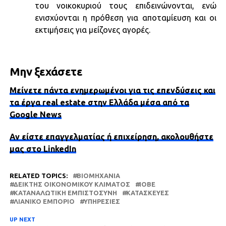
του νοικοκυριού τους επιδεινώνονται, ενώ
ενισχύονται η πρόθεση για αποταμίευση και οι
εκτιμήσεις για μείζονες αγορές.
Μην ξεχάσετε
Μείνετε πάντα ενημερωμένοι για τις επενδύσεις και
τα έργα real estate στην Ελλάδα μέσα από τα
Google News
Αν είστε επαγγελματίας ή επιχείρηση, ακολουθήστε
μας στο LinkedIn
RELATED TOPICS:
ΒΙΟΜΗΧΑΝΊΑ
ΔΕΊΚΤΗΣ ΟΙΚΟΝΟΜΙΚΟΎ ΚΛΊΜΑΤΟΣ
ΙΟΒΕ
ΚΑΤΑΝΑΛΩΤΙΚΉ ΕΜΠΙΣΤΟΣΎΝΗ
ΚΑΤΑΣΚΕΥΈΣ
ΛΙΑΝΙΚΌ ΕΜΠΌΡΙΟ
ΥΠΗΡΕΣΊΕΣ
UP NEXT