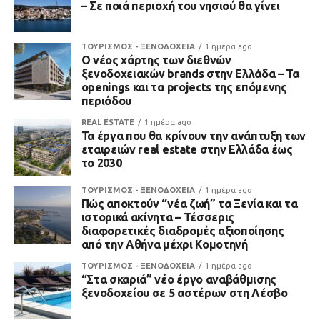
– Σε ποιά περιοχή του νησιού θα γίνει
ΤΟΥΡΙΣΜΟΣ - ΞΕΝΟΔΟΧΕΙΑ
1 ημέρα ago
Ο νέος χάρτης των διεθνών
ξενοδοχειακών brands στην Ελλάδα – Τα
openings και τα projects της επόμενης
περιόδου
REAL ESTATE
1 ημέρα ago
Τα έργα που θα κρίνουν την ανάπτυξη των
εταιρειών real estate στην Ελλάδα έως
το 2030
ΤΟΥΡΙΣΜΟΣ - ΞΕΝΟΔΟΧΕΙΑ
1 ημέρα ago
Πώς αποκτούν “νέα ζωή” τα Ξενία και τα
ιστορικά ακίνητα – Τέσσερις
διαφορετικές διαδρομές αξιοποίησης
από την Αθήνα μέχρι Κομοτηνή
ΤΟΥΡΙΣΜΟΣ - ΞΕΝΟΔΟΧΕΙΑ
1 ημέρα ago
“Στα σκαριά” νέο έργο αναβάθμισης
ξενοδοχείου σε 5 αστέρων στη Λέσβο