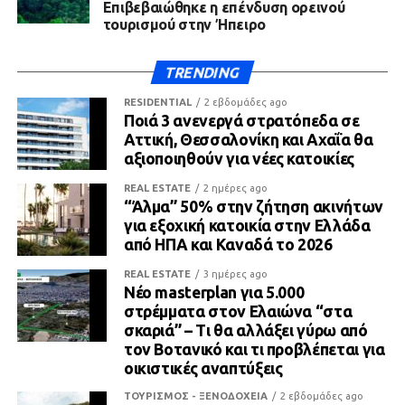
Επιβεβαιώθηκε η επένδυση ορεινού
τουρισμού στην Ήπειρο
TRENDING
RESIDENTIAL
2 εβδομάδες ago
Ποιά 3 ανενεργά στρατόπεδα σε
Αττική, Θεσσαλονίκη και Αχαΐα θα
αξιοποιηθούν για νέες κατοικίες
REAL ESTATE
2 ημέρες ago
“Άλμα” 50% στην ζήτηση ακινήτων
για εξοχική κατοικία στην Ελλάδα
από ΗΠΑ και Καναδά το 2026
REAL ESTATE
3 ημέρες ago
Νέο masterplan για 5.000
στρέμματα στον Ελαιώνα “στα
σκαριά” – Τι θα αλλάξει γύρω από
τον Βοτανικό και τι προβλέπεται για
οικιστικές αναπτύξεις
ΤΟΥΡΙΣΜΟΣ - ΞΕΝΟΔΟΧΕΙΑ
2 εβδομάδες ago