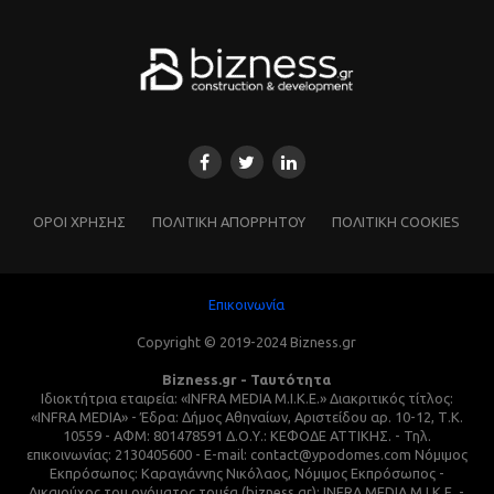
ΌΡΟΙ ΧΡΗΣΗΣ
ΠΟΛΙΤΙΚΗ ΑΠΟΡΡΗΤΟΥ
ΠΟΛΙΤΙΚΗ COOKIES
Επικοινωνία
Copyright © 2019-2024 Bizness.gr
Bizness.gr - Ταυτότητα
Ιδιοκτήτρια εταιρεία: «INFRA MEDIA M.I.K.E.» Διακριτικός τίτλος:
«INFRA MEDIA» - Έδρα: Δήμος Αθηναίων, Αριστείδου αρ. 10-12, Τ.Κ.
10559 - ΑΦΜ: 801478591 Δ.Ο.Υ.: ΚΕΦΟΔΕ ΑΤΤΙΚΗΣ. - Τηλ.
επικοινωνίας: 2130405600 - E-mail: contact@ypodomes.com Νόμιμος
Εκπρόσωπος: Καραγιάννης Νικόλαος, Νόμιμος Εκπρόσωπος -
Δικαιούχος του ονόματος τομέα (bizness.gr): INFRA MEDIA M.I.K.E. -