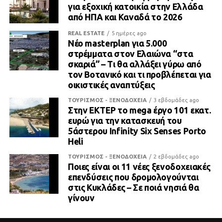
για εξοχική κατοικία στην Ελλάδα
από ΗΠΑ και Καναδά το 2026
REAL ESTATE
5 ημέρες ago
Νέο masterplan για 5.000
στρέμματα στον Ελαιώνα “στα
σκαριά” – Τι θα αλλάξει γύρω από
τον Βοτανικό και τι προβλέπεται για
οικιστικές αναπτύξεις
ΤΟΥΡΙΣΜΟΣ - ΞΕΝΟΔΟΧΕΙΑ
3 εβδομάδες ago
Στην ΕΚΤΕΡ το mega έργο 101 εκατ.
ευρώ για την κατασκευή του
5άστερου Infinity Six Senses Porto
Heli
ΤΟΥΡΙΣΜΟΣ - ΞΕΝΟΔΟΧΕΙΑ
2 εβδομάδες ago
Ποιες είναι οι 11 νέες ξενοδοχειακές
επενδύσεις που δρομολογούνται
στις Κυκλάδες – Σε ποιά νησιά θα
γίνουν