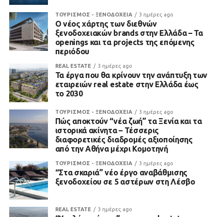
ΤΟΥΡΙΣΜΟΣ - ΞΕΝΟΔΟΧΕΙΑ
3 ημέρες ago
Ο νέος χάρτης των διεθνών
ξενοδοχειακών brands στην Ελλάδα – Τα
openings και τα projects της επόμενης
περιόδου
REAL ESTATE
3 ημέρες ago
Τα έργα που θα κρίνουν την ανάπτυξη των
εταιρειών real estate στην Ελλάδα έως
το 2030
ΤΟΥΡΙΣΜΟΣ - ΞΕΝΟΔΟΧΕΙΑ
3 ημέρες ago
Πώς αποκτούν “νέα ζωή” τα Ξενία και τα
ιστορικά ακίνητα – Τέσσερις
διαφορετικές διαδρομές αξιοποίησης
από την Αθήνα μέχρι Κομοτηνή
ΤΟΥΡΙΣΜΟΣ - ΞΕΝΟΔΟΧΕΙΑ
3 ημέρες ago
“Στα σκαριά” νέο έργο αναβάθμισης
ξενοδοχείου σε 5 αστέρων στη Λέσβο
REAL ESTATE
3 ημέρες ago