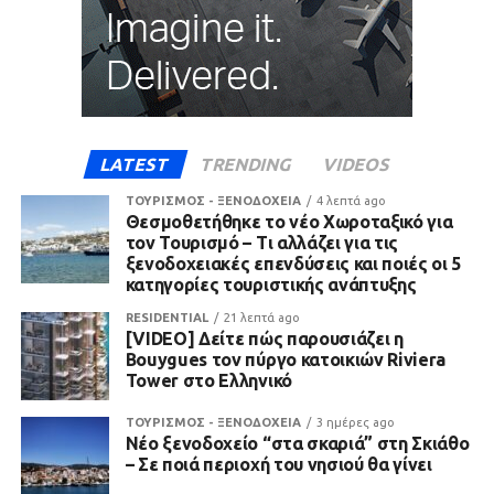
LATEST
TRENDING
VIDEOS
ΤΟΥΡΙΣΜΟΣ - ΞΕΝΟΔΟΧΕΙΑ
4 λεπτά ago
Θεσμοθετήθηκε το νέο Χωροταξικό για
τον Τουρισμό – Τι αλλάζει για τις
ξενοδοχειακές επενδύσεις και ποιές οι 5
κατηγορίες τουριστικής ανάπτυξης
RESIDENTIAL
21 λεπτά ago
[VIDEO] Δείτε πώς παρουσιάζει η
Bouygues τον πύργο κατοικιών Riviera
Tower στο Ελληνικό
ΤΟΥΡΙΣΜΟΣ - ΞΕΝΟΔΟΧΕΙΑ
3 ημέρες ago
Νέο ξενοδοχείο “στα σκαριά” στη Σκιάθο
– Σε ποιά περιοχή του νησιού θα γίνει