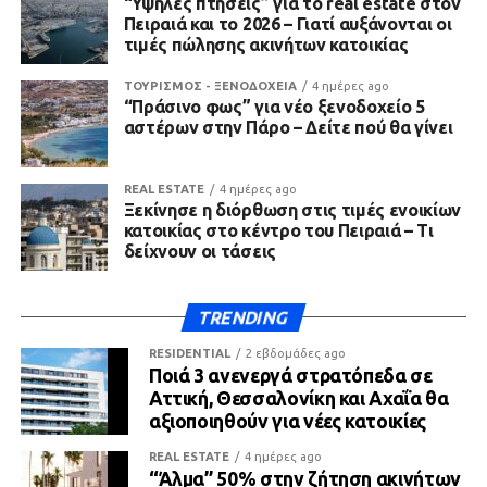
“Υψηλές πτήσεις” για το real estate στον
Πειραιά και το 2026 – Γιατί αυξάνονται οι
τιμές πώλησης ακινήτων κατοικίας
ΤΟΥΡΙΣΜΟΣ - ΞΕΝΟΔΟΧΕΙΑ
4 ημέρες ago
“Πράσινο φως” για νέο ξενοδοχείο 5
αστέρων στην Πάρο – Δείτε πού θα γίνει
REAL ESTATE
4 ημέρες ago
Ξεκίνησε η διόρθωση στις τιμές ενοικίων
κατοικίας στο κέντρο του Πειραιά – Τι
δείχνουν οι τάσεις
TRENDING
RESIDENTIAL
2 εβδομάδες ago
Ποιά 3 ανενεργά στρατόπεδα σε
Αττική, Θεσσαλονίκη και Αχαΐα θα
αξιοποιηθούν για νέες κατοικίες
REAL ESTATE
4 ημέρες ago
“Άλμα” 50% στην ζήτηση ακινήτων