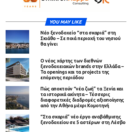
YOU MAY LIKE
Νέο ξενοδοχείο “στα σκαριά” στη
Σκιάθο – Σε ποιά περιοχή του νησιού
θα γίνει
Ο νέος χάρτης των διεθνών
ξενοδοχειακών brands στην Ελλάδα –
Τα openings και τα projects της
επόμενης περιόδου
Πώς αποκτούν “νέα ζωή” τα Ξενία και
τα ιστορικά ακίνητα – Τέσσερις
διαφορετικές διαδρομές αξιοποίησης
από την Αθήνα μέχρι Κομοτηνή
“Στα σκαριά” νέο έργο αναβάθμισης
ξενοδοχείου σε 5 αστέρων στη Λέσβο