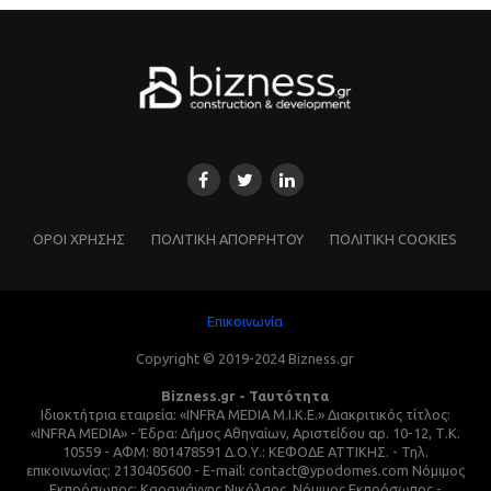
ΌΡΟΙ ΧΡΗΣΗΣ
ΠΟΛΙΤΙΚΗ ΑΠΟΡΡΗΤΟΥ
ΠΟΛΙΤΙΚΗ COOKIES
Επικοινωνία
Copyright © 2019-2024 Bizness.gr
Bizness.gr - Ταυτότητα
Ιδιοκτήτρια εταιρεία: «INFRA MEDIA M.I.K.E.» Διακριτικός τίτλος:
«INFRA MEDIA» - Έδρα: Δήμος Αθηναίων, Αριστείδου αρ. 10-12, Τ.Κ.
10559 - ΑΦΜ: 801478591 Δ.Ο.Υ.: ΚΕΦΟΔΕ ΑΤΤΙΚΗΣ. - Τηλ.
επικοινωνίας: 2130405600 - E-mail: contact@ypodomes.com Νόμιμος
Εκπρόσωπος: Καραγιάννης Νικόλαος, Νόμιμος Εκπρόσωπος -