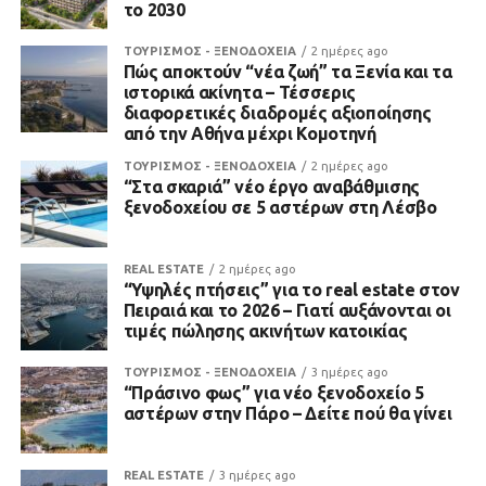
το 2030
ΤΟΥΡΙΣΜΟΣ - ΞΕΝΟΔΟΧΕΙΑ
2 ημέρες ago
Πώς αποκτούν “νέα ζωή” τα Ξενία και τα
ιστορικά ακίνητα – Τέσσερις
διαφορετικές διαδρομές αξιοποίησης
από την Αθήνα μέχρι Κομοτηνή
ΤΟΥΡΙΣΜΟΣ - ΞΕΝΟΔΟΧΕΙΑ
2 ημέρες ago
“Στα σκαριά” νέο έργο αναβάθμισης
ξενοδοχείου σε 5 αστέρων στη Λέσβο
REAL ESTATE
2 ημέρες ago
“Υψηλές πτήσεις” για το real estate στον
Πειραιά και το 2026 – Γιατί αυξάνονται οι
τιμές πώλησης ακινήτων κατοικίας
ΤΟΥΡΙΣΜΟΣ - ΞΕΝΟΔΟΧΕΙΑ
3 ημέρες ago
“Πράσινο φως” για νέο ξενοδοχείο 5
αστέρων στην Πάρο – Δείτε πού θα γίνει
REAL ESTATE
3 ημέρες ago