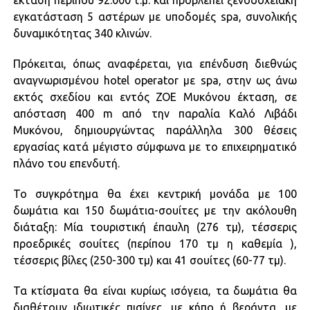
έκταση περίπου 92.000 τ.μ. και προβλέπει ξενοδοχειακή
εγκατάσταση 5 αστέρων με υποδομές spa, συνολικής
δυναμικότητας 340 κλινών.
Πρόκειται, όπως αναφέρεται, για επένδυση διεθνώς
αναγνωρισμένου hotel operator με spa, στην ως άνω
εκτός σχεδίου και εντός ΖΟΕ Μυκόνου έκταση, σε
απόσταση 400 m από την παραλία Καλό Λιβάδι
Μυκόνου, δημιουργώντας παράλληλα 300 θέσεις
εργασίας κατά μέγιστο σύμφωνα με το επιχειρηματικό
πλάνο του επενδυτή.
Το συγκρότημα θα έχει κεντρική μονάδα με 100
δωμάτια και 150 δωμάτια-σουίτες με την ακόλουθη
διάταξη: Μία τουριστική έπαυλη (276 τμ), τέσσερις
προεδρικές σουίτες (περίπου 170 τμ η καθεμία ),
τέσσερις βίλες (250-300 τμ) και 41 σουίτες (60-77 τμ).
Τα κτίσματα θα είναι κυρίως ισόγεια, τα δωμάτια θα
διαθέτουν ιδιωτικές πισίνες, με κήπο ή βεράντα, με