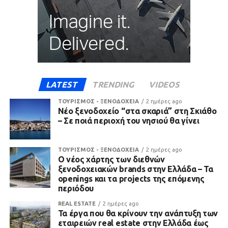
LATEST
TRENDING
VIDEOS
ΤΟΥΡΙΣΜΟΣ - ΞΕΝΟΔΟΧΕΙΑ
2 ημέρες ago
Νέο ξενοδοχείο “στα σκαριά” στη Σκιάθο
– Σε ποιά περιοχή του νησιού θα γίνει
ΤΟΥΡΙΣΜΟΣ - ΞΕΝΟΔΟΧΕΙΑ
2 ημέρες ago
Ο νέος χάρτης των διεθνών
ξενοδοχειακών brands στην Ελλάδα – Τα
openings και τα projects της επόμενης
περιόδου
REAL ESTATE
2 ημέρες ago
Τα έργα που θα κρίνουν την ανάπτυξη των
εταιρειών real estate στην Ελλάδα έως