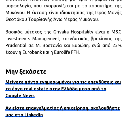
μορφολογία, που εναρμονίζεται με το χαρακτήρα της
Μυκόνου. Η έκταση είναι ιδιοκτησίας της Ιεράς Μονής
Θεοτόκου Τουρλιανής Άνω Μεράς Μυκόνου.
Βασικός μέτοχος της Grivalia Hospitality είναι η M&G
Investments Management, επενδυτικός βραχίονας της
Prudential σε Μ. Βρετανία και Ευρώπη, ενώ από 25%
έχουν η Eurobank και η Eurolife FFH.
Μην ξεχάσετε
Μείνετε πάντα ενημερωμένοι για τις επενδύσεις και
τα έργα real estate στην Ελλάδα μέσα από τα
Google News
Αν είστε επαγγελματίας ή επιχείρηση, ακολουθήστε
μας στο LinkedIn