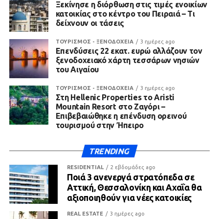
Ξεκίνησε η διόρθωση στις τιμές ενοικίων
κατοικίας στο κέντρο του Πειραιά – Τι
δείχνουν οι τάσεις
ΤΟΥΡΙΣΜΟΣ - ΞΕΝΟΔΟΧΕΙΑ
3 ημέρες ago
Επενδύσεις 22 εκατ. ευρώ αλλάζουν τον
ξενοδοχειακό χάρτη τεσσάρων νησιών
του Αιγαίου
ΤΟΥΡΙΣΜΟΣ - ΞΕΝΟΔΟΧΕΙΑ
3 ημέρες ago
Στη Hellenic Properties το Aristi
Mountain Resort στο Ζαγόρι –
Επιβεβαιώθηκε η επένδυση ορεινού
τουρισμού στην Ήπειρο
TRENDING
RESIDENTIAL
2 εβδομάδες ago
Ποιά 3 ανενεργά στρατόπεδα σε
Αττική, Θεσσαλονίκη και Αχαΐα θα
αξιοποιηθούν για νέες κατοικίες
REAL ESTATE
3 ημέρες ago