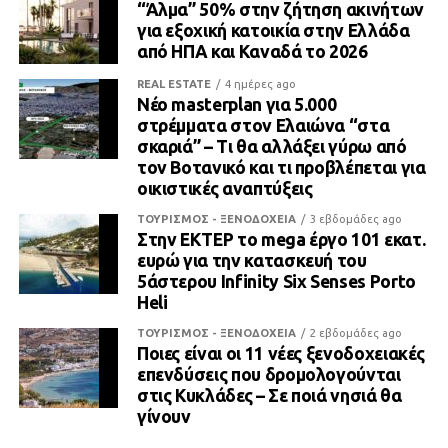
“Άλμα” 50% στην ζήτηση ακινήτων
για εξοχική κατοικία στην Ελλάδα
από ΗΠΑ και Καναδά το 2026
REAL ESTATE
4 ημέρες ago
Νέο masterplan για 5.000
στρέμματα στον Ελαιώνα “στα
σκαριά” – Τι θα αλλάξει γύρω από
τον Βοτανικό και τι προβλέπεται για
οικιστικές αναπτύξεις
ΤΟΥΡΙΣΜΟΣ - ΞΕΝΟΔΟΧΕΙΑ
3 εβδομάδες ago
Στην ΕΚΤΕΡ το mega έργο 101 εκατ.
ευρώ για την κατασκευή του
5άστερου Infinity Six Senses Porto
Heli
ΤΟΥΡΙΣΜΟΣ - ΞΕΝΟΔΟΧΕΙΑ
2 εβδομάδες ago
Ποιες είναι οι 11 νέες ξενοδοχειακές
επενδύσεις που δρομολογούνται
στις Κυκλάδες – Σε ποιά νησιά θα
γίνουν