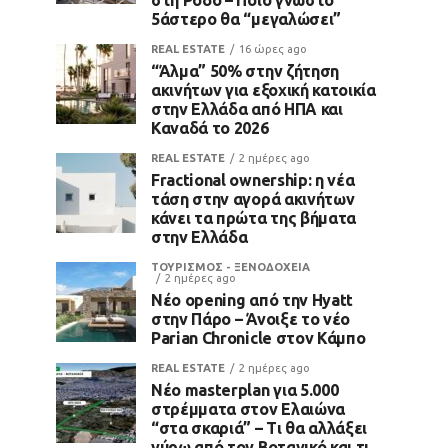
5άστερο θα “μεγαλώσει”
REAL ESTATE
16 ώρες ago
“Άλμα” 50% στην ζήτηση
ακινήτων για εξοχική κατοικία
στην Ελλάδα από ΗΠΑ και
Καναδά το 2026
REAL ESTATE
2 ημέρες ago
Fractional ownership: η νέα
τάση στην αγορά ακινήτων
κάνει τα πρώτα της βήματα
στην Ελλάδα
ΤΟΥΡΙΣΜΟΣ - ΞΕΝΟΔΟΧΕΙΑ
2 ημέρες ago
Νέο opening από την Hyatt
στην Πάρο – Άνοιξε το νέο
Parian Chronicle στον Κάμπο
REAL ESTATE
2 ημέρες ago
Νέο masterplan για 5.000
στρέμματα στον Ελαιώνα
“στα σκαριά” – Τι θα αλλάξει
γύρω από τον Βοτανικό και τι