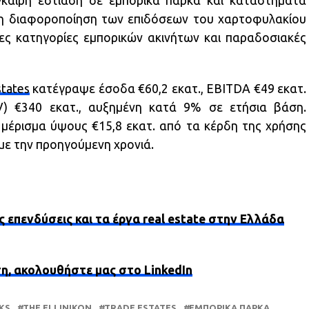
καιρη εστίαση σε εμπορικά πάρκα και καταστήματα
τη διαφοροποίηση των επιδόσεων του χαρτοφυλακίου
λες κατηγορίες εμπορικών ακινήτων και παραδοσιακές
states
κατέγραψε έσοδα €60,2 εκατ., EBITDA €49 εκατ.
V) €340 εκατ., αυξημένη κατά 9% σε ετήσια βάση.
ι μέρισμα ύψους €15,8 εκατ. από τα κέρδη της χρήσης
με την προηγούμενη χρονιά.
ς επενδύσεις και τα έργα real estate στην Ελλάδα
ση, ακολουθήστε μας στο LinkedIn
KS
THE ELLINIKON
TRADE ESTATES
ΕΜΠΟΡΙΚΆ ΠΆΡΚΑ