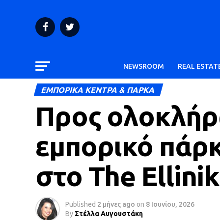
NEWSROOM
REAL ESTAT
ΕΜΠΟΡΙΚΑ ΚΕΝΤΡΑ & ΠΑΡΚΑ
Προς ολοκλήρω
εμπορικό πάρκ
στο The Ellini
Published
2 μήνες ago
on
8 Ιουνίου, 2026
By
Στέλλα Αυγουστάκη