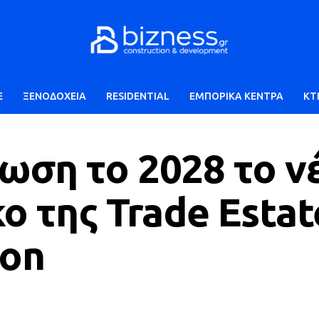
E
ΞΕΝΟΔΟΧΕΙΑ
RESIDENTIAL
ΕΜΠΟΡΙΚΑ ΚΕΝΤΡΑ
ΚΤ
ση το 2028 το ν
ο της Trade Estat
kon