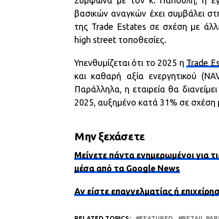
Σύμφωνα με τον κ. Παπούλη, η έγ
βασικών αναγκών έχει συμβάλει σ
της Trade Estates σε σχέση με άλ
high street τοποθεσίες.
Υπενθυμίζεται ότι το 2025 η
Trade E
και καθαρή αξία ενεργητικού (NA
Παράλληλα, η εταιρεία θα διανείμε
2025, αυξημένο κατά 31% σε σχέση 
Μην ξεχάσετε
Μείνετε πάντα ενημερωμένοι για τι
μέσα από τα Google News
Αν είστε επαγγελματίας ή επιχείρη
RELATED TOPICS:
FEATURED
RETAIL PAR