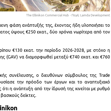
The Ellinikon Commercial Hub - Πηγή: Lamda Development
μενη φάση ανάπτυξής της, έχοντας ήδη υλοποιήσει το
ατος ύψους €250 εκατ., δύο χρόνια νωρίτερα από τον
ερίπου €130 εκατ. την περίοδο 2026-2028, με στόχο η
ης (GAV) να διαμορφωθεί μεταξύ €740 εκατ. και €760
ικής συνέλευσης, ο διευθύνων σύμβουλος της Trade
ουσίασε την πρόοδο των έργων και το αναπτυξιακό
ς ότι η ανάπτυξη από την ίδρυσή της κινείται με ρυθμό
βασικούς δείκτες.
linikon