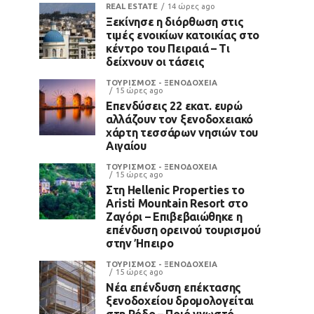
REAL ESTATE
14 ώρες ago
Ξεκίνησε η διόρθωση στις
τιμές ενοικίων κατοικίας στο
κέντρο του Πειραιά – Τι
δείχνουν οι τάσεις
ΤΟΥΡΙΣΜΟΣ - ΞΕΝΟΔΟΧΕΙΑ
15 ώρες ago
Επενδύσεις 22 εκατ. ευρώ
αλλάζουν τον ξενοδοχειακό
χάρτη τεσσάρων νησιών του
Αιγαίου
ΤΟΥΡΙΣΜΟΣ - ΞΕΝΟΔΟΧΕΙΑ
15 ώρες ago
Στη Hellenic Properties το
Aristi Mountain Resort στο
Ζαγόρι – Επιβεβαιώθηκε η
επένδυση ορεινού τουρισμού
στην Ήπειρο
ΤΟΥΡΙΣΜΟΣ - ΞΕΝΟΔΟΧΕΙΑ
15 ώρες ago
Νέα επένδυση επέκτασης
ξενοδοχείου δρομολογείται
στη Ρόδο – Ποιό γνωστό