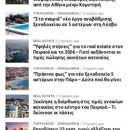
από την Αθήνα μέχρι Κομοτηνή
ΤΟΥΡΙΣΜΟΣ - ΞΕΝΟΔΟΧΕΙΑ
2 ημέρες ago
“Στα σκαριά” νέο έργο αναβάθμισης
ξενοδοχείου σε 5 αστέρων στη Λέσβο
REAL ESTATE
2 ημέρες ago
“Υψηλές πτήσεις” για το real estate στον
Πειραιά και το 2026 – Γιατί αυξάνονται οι
τιμές πώλησης ακινήτων κατοικίας
ΤΟΥΡΙΣΜΟΣ - ΞΕΝΟΔΟΧΕΙΑ
3 ημέρες ago
“Πράσινο φως” για νέο ξενοδοχείο 5
αστέρων στην Πάρο – Δείτε πού θα γίνει
REAL ESTATE
3 ημέρες ago
Ξεκίνησε η διόρθωση στις τιμές ενοικίων
κατοικίας στο κέντρο του Πειραιά – Τι
δείχνουν οι τάσεις
ΤΟΥΡΙΣΜΟΣ - ΞΕΝΟΔΟΧΕΙΑ
3 ημέρες ago
Επενδύσεις 22 εκατ. ευρώ αλλάζουν τον