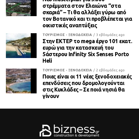
στρέμματα στον Ελαιώνα “στα
σκαριά” – Τι θα αλλάξει γύρω από
τον Βοτανικό και τι προβλέπεται για
οικιστικές αναπτύξεις
ΤΟΥΡΙΣΜΟΣ - ΞΕΝΟΔΟΧΕΙΑ
3 εβδομάδες ago
Στην ΕΚΤΕΡ το mega έργο 101 εκατ.
ευρώ για την κατασκευή του
5άστερου Infinity Six Senses Porto
Heli
ΤΟΥΡΙΣΜΟΣ - ΞΕΝΟΔΟΧΕΙΑ
2 εβδομάδες ago
Ποιες είναι οι 11 νέες ξενοδοχειακές
επενδύσεις που δρομολογούνται
στις Κυκλάδες – Σε ποιά νησιά θα
γίνουν