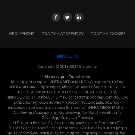
ΌΡΟΙ ΧΡΗΣΗΣ
ΠΟΛΙΤΙΚΗ ΑΠΟΡΡΗΤΟΥ
ΠΟΛΙΤΙΚΗ COOKIES
Επικοινωνία
Copyright © 2019-2024 Bizness.gr
Bizness.gr - Ταυτότητα
Ιδιοκτήτρια εταιρεία: «INFRA MEDIA M.I.K.E.» Διακριτικός τίτλος:
«INFRA MEDIA» - Έδρα: Δήμος Αθηναίων, Αριστείδου αρ. 10-12, Τ.Κ.
10559 - ΑΦΜ: 801478591 Δ.Ο.Υ.: ΚΕΦΟΔΕ ΑΤΤΙΚΗΣ. - Τηλ.
επικοινωνίας: 2130405600 - E-mail: contact@ypodomes.com Νόμιμος
Εκπρόσωπος: Καραγιάννης Νικόλαος, Νόμιμος Εκπρόσωπος -
Δικαιούχος του ονόματος τομέα (bizness.gr): INFRA MEDIA M.I.K.E. -
Διευθυντής/Διαχειριστής: Καραγιάννης Νικόλαος - Διευθυντής
Σύνταξης: Κατερίνα Παναγέα
Η Εταιρεία δηλώνει ότι έχει συμμορφωθεί με τη Σύσταση (ΕΕ)
2018/334 της Επιτροπής της 1ης Μαρτίου 2018 σχετικά με τα μέτρα
για την αποτελεσματική αντιμετώπιση του παράνομου περιεχομένου