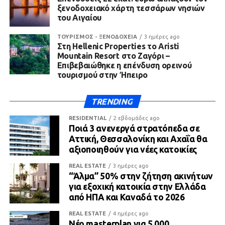
ξενοδοχειακό χάρτη τεσσάρων νησιών
του Αιγαίου
ΤΟΥΡΙΣΜΟΣ - ΞΕΝΟΔΟΧΕΙΑ
3 ημέρες ago
Στη Hellenic Properties το Aristi
Mountain Resort στο Ζαγόρι –
Επιβεβαιώθηκε η επένδυση ορεινού
τουρισμού στην Ήπειρο
TRENDING
RESIDENTIAL
2 εβδομάδες ago
Ποιά 3 ανενεργά στρατόπεδα σε
Αττική, Θεσσαλονίκη και Αχαΐα θα
αξιοποιηθούν για νέες κατοικίες
REAL ESTATE
3 ημέρες ago
“Άλμα” 50% στην ζήτηση ακινήτων
για εξοχική κατοικία στην Ελλάδα
από ΗΠΑ και Καναδά το 2026
REAL ESTATE
4 ημέρες ago
Νέο masterplan για 5.000