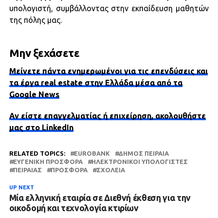
υπολογιστή, συμβάλλοντας στην εκπαίδευση μαθητών
της πόλης μας.
Μην ξεχάσετε
Μείνετε πάντα ενημερωμένοι για τις επενδύσεις και
τα έργα real estate στην Ελλάδα μέσα από τα
Google News
Αν είστε επαγγελματίας ή επιχείρηση, ακολουθήστε
μας στο LinkedIn
RELATED TOPICS:
EUROBANK
ΔΉΜΟΣ ΠΕΙΡΑΙΆ
ΕΥΓΕΝΙΚΉ ΠΡΟΣΦΟΡΆ
ΗΛΕΚΤΡΟΝΙΚΟΊ ΥΠΟΛΟΓΙΣΤΈΣ
ΠΕΙΡΑΙΆΣ
ΠΡΟΣΦΟΡΆ
ΣΧΟΛΕΊΑ
UP NEXT
Μία ελληνική εταιρία σε Διεθνή έκθεση για την
οικοδομή και τεχνολογία κτιρίων