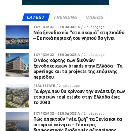
LATEST
TRENDING
VIDEOS
ΤΟΥΡΙΣΜΟΣ - ΞΕΝΟΔΟΧΕΙΑ
2 ημέρες ago
Νέο ξενοδοχείο “στα σκαριά” στη Σκιάθο
– Σε ποιά περιοχή του νησιού θα γίνει
ΤΟΥΡΙΣΜΟΣ - ΞΕΝΟΔΟΧΕΙΑ
2 ημέρες ago
Ο νέος χάρτης των διεθνών
ξενοδοχειακών brands στην Ελλάδα – Τα
openings και τα projects της επόμενης
περιόδου
REAL ESTATE
2 ημέρες ago
Τα έργα που θα κρίνουν την ανάπτυξη των
εταιρειών real estate στην Ελλάδα έως
το 2030
ΤΟΥΡΙΣΜΟΣ - ΞΕΝΟΔΟΧΕΙΑ
2 ημέρες ago
Πώς αποκτούν “νέα ζωή” τα Ξενία και τα
ιστορικά ακίνητα – Τέσσερις
διαφορετικές διαδρομές αξιοποίησης