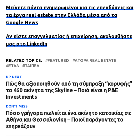
Μείνετε πάντα ενημερωμένοι για τις επενδύσεις και
τα έργα real estate στην Ελλάδα μέσα από τα
Google News
Αν είστε επαγγελματίας ή επιχείρηση, ακολουθήστε
μας στο LinkedIn
RELATED TOPICS:
FEATURED
ΑΓΟΡΆ REAL ESTATE
ΕΤΑΔ
ΤΑΙΠΕΔ
UP NEXT
Πώς θα αξιοποιηθούν από τη σύμπραξη “κορυφής”
τα 460 ακίνητα της Skyline – Ποιά είναι η P&E
Investments
DON'T MISS
Πόσο γρήγορα πωλείται ένα ακίνητο κατοικίας σε
Αθήνα και Θεσσαλονίκη – Ποιοί παράγοντες το
επηρεάζουν