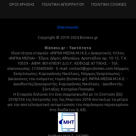
ΌΡΟΙ ΧΡΗΣΗΣ
ΠΟΛΙΤΙΚΗ ΑΠΟΡΡΗΤΟΥ
ΠΟΛΙΤΙΚΗ COOKIES
Επικοινωνία
Copyright © 2019-2024 Bizness.gr
Bizness.gr - Ταυτότητα
Ιδιοκτήτρια εταιρεία: «INFRA MEDIA M.I.K.E.» Διακριτικός τίτλος:
«INFRA MEDIA» - Έδρα: Δήμος Αθηναίων, Αριστείδου αρ. 10-12, Τ.Κ.
10559 - ΑΦΜ: 801478591 Δ.Ο.Υ.: ΚΕΦΟΔΕ ΑΤΤΙΚΗΣ. - Τηλ.
επικοινωνίας: 2130405600 - E-mail: contact@ypodomes.com Νόμιμος
Εκπρόσωπος: Καραγιάννης Νικόλαος, Νόμιμος Εκπρόσωπος -
Δικαιούχος του ονόματος τομέα (bizness.gr): INFRA MEDIA M.I.K.E. -
Διευθυντής/Διαχειριστής: Καραγιάννης Νικόλαος - Διευθυντής
Σύνταξης: Κατερίνα Παναγέα
Η Εταιρεία δηλώνει ότι έχει συμμορφωθεί με τη Σύσταση (ΕΕ)
2018/334 της Επιτροπής της 1ης Μαρτίου 2018 σχετικά με τα μέτρα
για την αποτελεσματική αντιμετώπιση του παράνομου περιεχομένου
στο διαδίκτυο (L 63).
Αριθμός Μ.Η.Τ. 242890