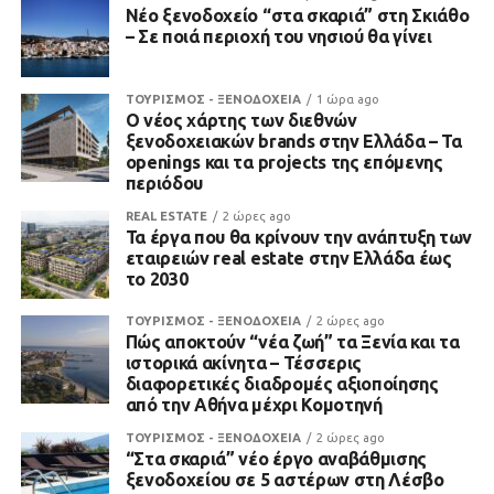
Νέο ξενοδοχείο “στα σκαριά” στη Σκιάθο
– Σε ποιά περιοχή του νησιού θα γίνει
ΤΟΥΡΙΣΜΟΣ - ΞΕΝΟΔΟΧΕΙΑ
1 ώρα ago
Ο νέος χάρτης των διεθνών
ξενοδοχειακών brands στην Ελλάδα – Τα
openings και τα projects της επόμενης
περιόδου
REAL ESTATE
2 ώρες ago
Τα έργα που θα κρίνουν την ανάπτυξη των
εταιρειών real estate στην Ελλάδα έως
το 2030
ΤΟΥΡΙΣΜΟΣ - ΞΕΝΟΔΟΧΕΙΑ
2 ώρες ago
Πώς αποκτούν “νέα ζωή” τα Ξενία και τα
ιστορικά ακίνητα – Τέσσερις
διαφορετικές διαδρομές αξιοποίησης
από την Αθήνα μέχρι Κομοτηνή
ΤΟΥΡΙΣΜΟΣ - ΞΕΝΟΔΟΧΕΙΑ
2 ώρες ago
“Στα σκαριά” νέο έργο αναβάθμισης
ξενοδοχείου σε 5 αστέρων στη Λέσβο