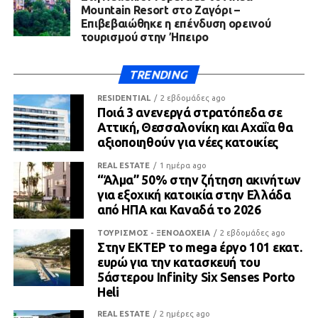
Mountain Resort στο Ζαγόρι –
Επιβεβαιώθηκε η επένδυση ορεινού
τουρισμού στην Ήπειρο
TRENDING
RESIDENTIAL
2 εβδομάδες ago
Ποιά 3 ανενεργά στρατόπεδα σε
Αττική, Θεσσαλονίκη και Αχαΐα θα
αξιοποιηθούν για νέες κατοικίες
REAL ESTATE
1 ημέρα ago
“Άλμα” 50% στην ζήτηση ακινήτων
για εξοχική κατοικία στην Ελλάδα
από ΗΠΑ και Καναδά το 2026
ΤΟΥΡΙΣΜΟΣ - ΞΕΝΟΔΟΧΕΙΑ
2 εβδομάδες ago
Στην ΕΚΤΕΡ το mega έργο 101 εκατ.
ευρώ για την κατασκευή του
5άστερου Infinity Six Senses Porto
Heli
REAL ESTATE
2 ημέρες ago