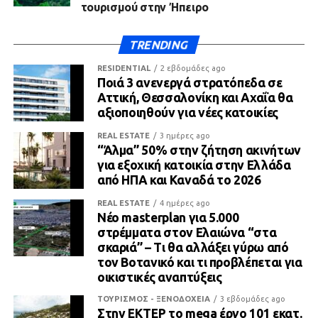
τουρισμού στην Ήπειρο
TRENDING
RESIDENTIAL
2 εβδομάδες ago
Ποιά 3 ανενεργά στρατόπεδα σε
Αττική, Θεσσαλονίκη και Αχαΐα θα
αξιοποιηθούν για νέες κατοικίες
REAL ESTATE
3 ημέρες ago
“Άλμα” 50% στην ζήτηση ακινήτων
για εξοχική κατοικία στην Ελλάδα
από ΗΠΑ και Καναδά το 2026
REAL ESTATE
4 ημέρες ago
Νέο masterplan για 5.000
στρέμματα στον Ελαιώνα “στα
σκαριά” – Τι θα αλλάξει γύρω από
τον Βοτανικό και τι προβλέπεται για
οικιστικές αναπτύξεις
ΤΟΥΡΙΣΜΟΣ - ΞΕΝΟΔΟΧΕΙΑ
3 εβδομάδες ago
Στην ΕΚΤΕΡ το mega έργο 101 εκατ.