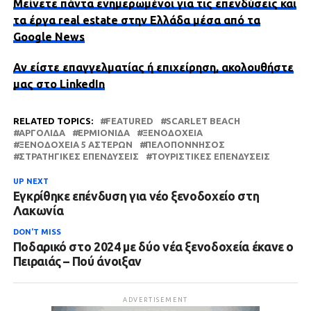
Μείνετε πάντα ενημερωμένοι για τις επενδύσεις και
τα έργα real estate στην Ελλάδα μέσα από τα
Google News
Αν είστε επαγγελματίας ή επιχείρηση, ακολουθήστε
μας στο LinkedIn
RELATED TOPICS:
FEATURED
SCARLET BEACH
ΑΡΓΟΛΊΔΑ
ΕΡΜΙΟΝΊΔΑ
ΞΕΝΟΔΟΧΕΊΑ
ΞΕΝΟΔΟΧΕΊΑ 5 ΑΣΤΈΡΩΝ
ΠΕΛΟΠΌΝΝΗΣΟΣ
ΣΤΡΑΤΗΓΙΚΈΣ ΕΠΕΝΔΎΣΕΙΣ
ΤΟΥΡΙΣΤΙΚΈΣ ΕΠΕΝΔΎΣΕΙΣ
UP NEXT
Εγκρίθηκε επένδυση για νέο ξενοδοχείο στη
Λακωνία
DON'T MISS
Ποδαρικό στο 2024 με δύο νέα ξενοδοχεία έκανε ο
Πειραιάς – Πού άνοιξαν
ADVERTISEMENT