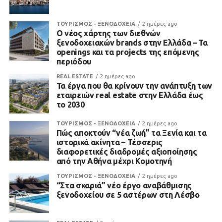
ΤΟΥΡΙΣΜΟΣ - ΞΕΝΟΔΟΧΕΙΑ
2 ημέρες ago
Ο νέος χάρτης των διεθνών
ξενοδοχειακών brands στην Ελλάδα – Τα
openings και τα projects της επόμενης
περιόδου
REAL ESTATE
2 ημέρες ago
Τα έργα που θα κρίνουν την ανάπτυξη των
εταιρειών real estate στην Ελλάδα έως
το 2030
ΤΟΥΡΙΣΜΟΣ - ΞΕΝΟΔΟΧΕΙΑ
2 ημέρες ago
Πώς αποκτούν “νέα ζωή” τα Ξενία και τα
ιστορικά ακίνητα – Τέσσερις
διαφορετικές διαδρομές αξιοποίησης
από την Αθήνα μέχρι Κομοτηνή
ΤΟΥΡΙΣΜΟΣ - ΞΕΝΟΔΟΧΕΙΑ
2 ημέρες ago
“Στα σκαριά” νέο έργο αναβάθμισης
ξενοδοχείου σε 5 αστέρων στη Λέσβο