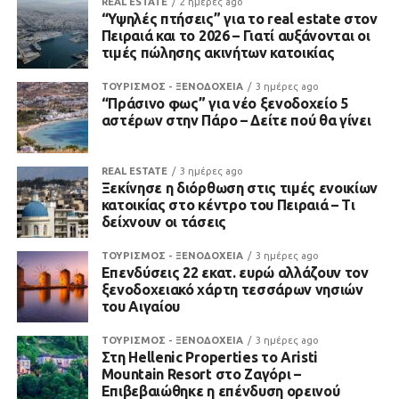
REAL ESTATE
2 ημέρες ago
“Υψηλές πτήσεις” για το real estate στον
Πειραιά και το 2026 – Γιατί αυξάνονται οι
τιμές πώλησης ακινήτων κατοικίας
ΤΟΥΡΙΣΜΟΣ - ΞΕΝΟΔΟΧΕΙΑ
3 ημέρες ago
“Πράσινο φως” για νέο ξενοδοχείο 5
αστέρων στην Πάρο – Δείτε πού θα γίνει
REAL ESTATE
3 ημέρες ago
Ξεκίνησε η διόρθωση στις τιμές ενοικίων
κατοικίας στο κέντρο του Πειραιά – Τι
δείχνουν οι τάσεις
ΤΟΥΡΙΣΜΟΣ - ΞΕΝΟΔΟΧΕΙΑ
3 ημέρες ago
Επενδύσεις 22 εκατ. ευρώ αλλάζουν τον
ξενοδοχειακό χάρτη τεσσάρων νησιών
του Αιγαίου
ΤΟΥΡΙΣΜΟΣ - ΞΕΝΟΔΟΧΕΙΑ
3 ημέρες ago
Στη Hellenic Properties το Aristi
Mountain Resort στο Ζαγόρι –
Επιβεβαιώθηκε η επένδυση ορεινού