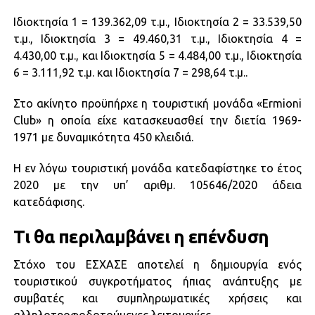
Ιδιοκτησία 1 = 139.362,09 τ.μ., Ιδιοκτησία 2 = 33.539,50
τ.μ., Ιδιοκτησία 3 = 49.460,31 τ.μ., Ιδιοκτησία 4 =
4.430,00 τ.μ., και Ιδιοκτησία 5 = 4.484,00 τ.μ., Ιδιοκτησία
6 = 3.111,92 τ.μ. και Ιδιοκτησία 7 = 298,64 τ.μ..
Στο ακίνητο προϋπήρχε η τουριστική μονάδα «Ermioni
Club» η οποία είχε κατασκευασθεί την διετία 1969-
1971 με δυναμικότητα 450 κλειδιά.
Η εν λόγω τουριστική μονάδα κατεδαφίστηκε το έτος
2020 με την υπ’ αριθμ. 105646/2020 άδεια
κατεδάφισης.
Τι θα περιλαμβάνει η επένδυση
Στόχο του ΕΣΧΑΣΕ αποτελεί η δημιουργία ενός
τουριστικού συγκροτήματος ήπιας ανάπτυξης με
συμβατές και συμπληρωματικές χρήσεις και