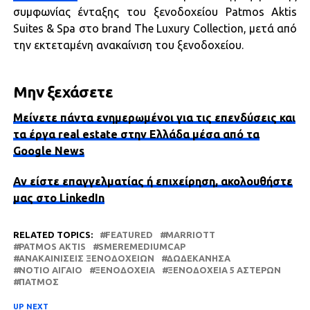
συμφωνίας ένταξης του ξενοδοχείου Patmos Aktis
Suites & Spa στo brand The Luxury Collection, μετά από
την εκτεταμένη ανακαίνιση του ξενοδοχείου.
Μην ξεχάσετε
Μείνετε πάντα ενημερωμένοι για τις επενδύσεις και
τα έργα real estate στην Ελλάδα μέσα από τα
Google News
Αν είστε επαγγελματίας ή επιχείρηση, ακολουθήστε
μας στο LinkedIn
RELATED TOPICS:
FEATURED
MARRIOTT
PATMOS AKTIS
SMEREMEDIUMCAP
ΑΝΑΚΑΙΝΊΣΕΙΣ ΞΕΝΟΔΟΧΕΊΩΝ
ΔΩΔΕΚΆΝΗΣΑ
ΝΌΤΙΟ ΑΙΓΑΊΟ
ΞΕΝΟΔΟΧΕΊΑ
ΞΕΝΟΔΟΧΕΊΑ 5 ΑΣΤΈΡΩΝ
ΠΆΤΜΟΣ
UP NEXT