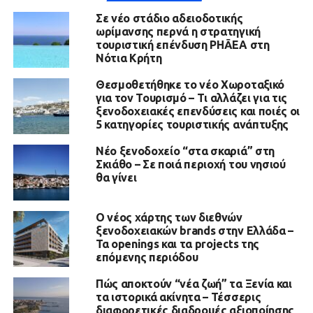
Σε νέο στάδιο αδειοδοτικής
ωρίμανσης περνά η στρατηγική
τουριστική επένδυση PHĀEA στη
Νότια Κρήτη
Θεσμοθετήθηκε το νέο Χωροταξικό
για τον Τουρισμό – Τι αλλάζει για τις
ξενοδοχειακές επενδύσεις και ποιές οι
5 κατηγορίες τουριστικής ανάπτυξης
Νέο ξενοδοχείο “στα σκαριά” στη
Σκιάθο – Σε ποιά περιοχή του νησιού
θα γίνει
Ο νέος χάρτης των διεθνών
ξενοδοχειακών brands στην Ελλάδα –
Τα openings και τα projects της
επόμενης περιόδου
Πώς αποκτούν “νέα ζωή” τα Ξενία και
τα ιστορικά ακίνητα – Τέσσερις
διαφορετικές διαδρομές αξιοποίησης