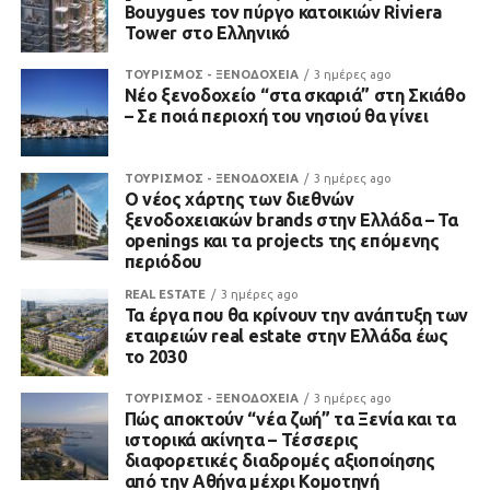
Bouygues τον πύργο κατοικιών Riviera
Tower στο Ελληνικό
ΤΟΥΡΙΣΜΟΣ - ΞΕΝΟΔΟΧΕΙΑ
3 ημέρες ago
Νέο ξενοδοχείο “στα σκαριά” στη Σκιάθο
– Σε ποιά περιοχή του νησιού θα γίνει
ΤΟΥΡΙΣΜΟΣ - ΞΕΝΟΔΟΧΕΙΑ
3 ημέρες ago
Ο νέος χάρτης των διεθνών
ξενοδοχειακών brands στην Ελλάδα – Τα
openings και τα projects της επόμενης
περιόδου
REAL ESTATE
3 ημέρες ago
Τα έργα που θα κρίνουν την ανάπτυξη των
εταιρειών real estate στην Ελλάδα έως
το 2030
ΤΟΥΡΙΣΜΟΣ - ΞΕΝΟΔΟΧΕΙΑ
3 ημέρες ago
Πώς αποκτούν “νέα ζωή” τα Ξενία και τα
ιστορικά ακίνητα – Τέσσερις
διαφορετικές διαδρομές αξιοποίησης
από την Αθήνα μέχρι Κομοτηνή