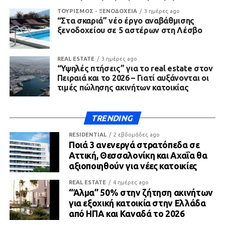
ΤΟΥΡΙΣΜΟΣ - ΞΕΝΟΔΟΧΕΙΑ
3 ημέρες ago
“Στα σκαριά” νέο έργο αναβάθμισης
ξενοδοχείου σε 5 αστέρων στη Λέσβο
REAL ESTATE
3 ημέρες ago
“Υψηλές πτήσεις” για το real estate στον
Πειραιά και το 2026 – Γιατί αυξάνονται οι
τιμές πώλησης ακινήτων κατοικίας
TRENDING
RESIDENTIAL
2 εβδομάδες ago
Ποιά 3 ανενεργά στρατόπεδα σε
Αττική, Θεσσαλονίκη και Αχαΐα θα
αξιοποιηθούν για νέες κατοικίες
REAL ESTATE
4 ημέρες ago
“Άλμα” 50% στην ζήτηση ακινήτων
για εξοχική κατοικία στην Ελλάδα
από ΗΠΑ και Καναδά το 2026