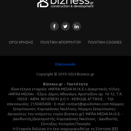
ΌΡΟΙ ΧΡΗΣΗΣ
ΠΟΛΙΤΙΚΗ ΑΠΟΡΡΗΤΟΥ
ΠΟΛΙΤΙΚΗ COOKIES
Επικοινωνία
Copyright © 2019-2024 Bizness.gr
Bizness.gr - Ταυτότητα
Ιδιοκτήτρια εταιρεία: «INFRA MEDIA M.I.K.E.» Διακριτικός τίτλος:
«INFRA MEDIA» - Έδρα: Δήμος Αθηναίων, Αριστείδου αρ. 10-12, Τ.Κ.
10559 - ΑΦΜ: 801478591 Δ.Ο.Υ.: ΚΕΦΟΔΕ ΑΤΤΙΚΗΣ. - Τηλ.
επικοινωνίας: 2130405600 - E-mail: contact@ypodomes.com Νόμιμος
Εκπρόσωπος: Καραγιάννης Νικόλαος, Νόμιμος Εκπρόσωπος -
Δικαιούχος του ονόματος τομέα (bizness.gr): INFRA MEDIA M.I.K.E. -
Διευθυντής/Διαχειριστής: Καραγιάννης Νικόλαος - Διευθυντής
Σύνταξης: Κατερίνα Παναγέα
Η Εταιρεία δηλώνει ότι έχει συμμορφωθεί με τη Σύσταση (ΕΕ)