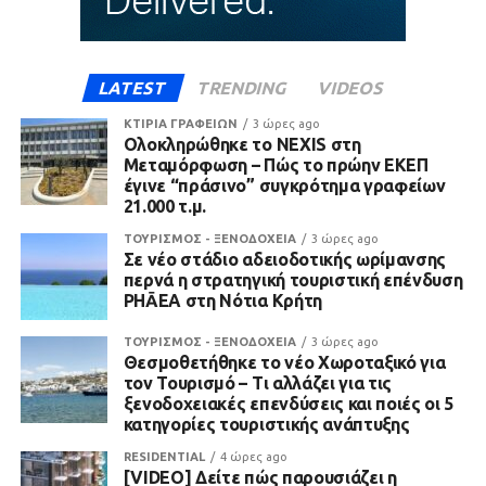
LATEST
TRENDING
VIDEOS
ΚΤΙΡΙΑ ΓΡΑΦΕΙΩΝ
3 ώρες ago
Ολοκληρώθηκε το NEXIS στη
Μεταμόρφωση – Πώς το πρώην ΕΚΕΠ
έγινε “πράσινο” συγκρότημα γραφείων
21.000 τ.μ.
ΤΟΥΡΙΣΜΟΣ - ΞΕΝΟΔΟΧΕΙΑ
3 ώρες ago
Σε νέο στάδιο αδειοδοτικής ωρίμανσης
περνά η στρατηγική τουριστική επένδυση
PHĀEA στη Νότια Κρήτη
ΤΟΥΡΙΣΜΟΣ - ΞΕΝΟΔΟΧΕΙΑ
3 ώρες ago
Θεσμοθετήθηκε το νέο Χωροταξικό για
τον Τουρισμό – Τι αλλάζει για τις
ξενοδοχειακές επενδύσεις και ποιές οι 5
κατηγορίες τουριστικής ανάπτυξης
RESIDENTIAL
4 ώρες ago
[VIDEO] Δείτε πώς παρουσιάζει η