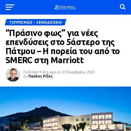
ΤΟΥΡΙΣΜΟΣ - ΞΕΝΟΔΟΧΕΙΑ
“Πράσινο φως” για νέες
επενδύσεις στο 5άστερο της
Πάτμου – Η πορεία του από το
SMERC στη Marriott
Published
3 έτη ago
on
27 Νοεμβρίου, 2023
By
Παύλος Ρίζος