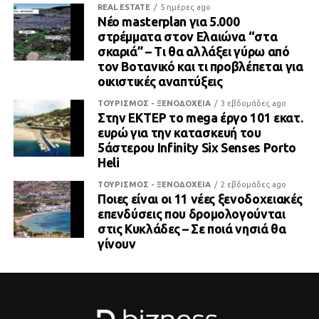
REAL ESTATE
5 ημέρες ago
Νέο masterplan για 5.000
στρέμματα στον Ελαιώνα “στα
σκαριά” – Τι θα αλλάξει γύρω από
τον Βοτανικό και τι προβλέπεται για
οικιστικές αναπτύξεις
ΤΟΥΡΙΣΜΟΣ - ΞΕΝΟΔΟΧΕΙΑ
3 εβδομάδες ago
Στην ΕΚΤΕΡ το mega έργο 101 εκατ.
ευρώ για την κατασκευή του
5άστερου Infinity Six Senses Porto
Heli
ΤΟΥΡΙΣΜΟΣ - ΞΕΝΟΔΟΧΕΙΑ
2 εβδομάδες ago
Ποιες είναι οι 11 νέες ξενοδοχειακές
επενδύσεις που δρομολογούνται
στις Κυκλάδες – Σε ποιά νησιά θα
γίνουν