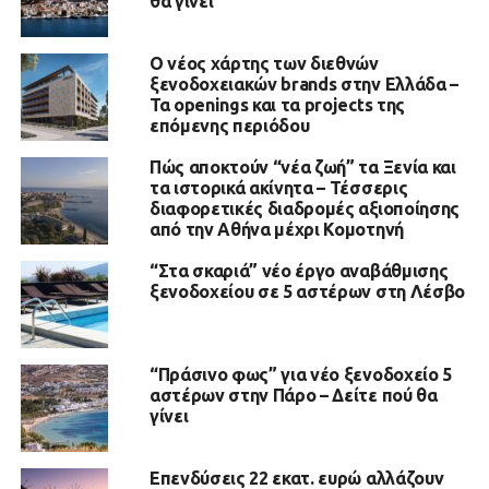
θα γίνει
Ο νέος χάρτης των διεθνών
ξενοδοχειακών brands στην Ελλάδα –
Τα openings και τα projects της
επόμενης περιόδου
Πώς αποκτούν “νέα ζωή” τα Ξενία και
τα ιστορικά ακίνητα – Τέσσερις
διαφορετικές διαδρομές αξιοποίησης
από την Αθήνα μέχρι Κομοτηνή
“Στα σκαριά” νέο έργο αναβάθμισης
ξενοδοχείου σε 5 αστέρων στη Λέσβο
“Πράσινο φως” για νέο ξενοδοχείο 5
αστέρων στην Πάρο – Δείτε πού θα
γίνει
Επενδύσεις 22 εκατ. ευρώ αλλάζουν