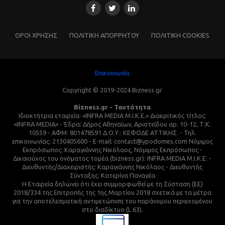
ΌΡΟΙ ΧΡΗΣΗΣ
ΠΟΛΙΤΙΚΗ ΑΠΟΡΡΗΤΟΥ
ΠΟΛΙΤΙΚΗ COOKIES
Επικοινωνία
Copyright © 2019-2024 Bizness.gr
Bizness.gr - Ταυτότητα
Ιδιοκτήτρια εταιρεία: «INFRA MEDIA M.I.K.E.» Διακριτικός τίτλος:
«INFRA MEDIA» - Έδρα: Δήμος Αθηναίων, Αριστείδου αρ. 10-12, Τ.Κ.
10559 - ΑΦΜ: 801478591 Δ.Ο.Υ.: ΚΕΦΟΔΕ ΑΤΤΙΚΗΣ. - Τηλ.
επικοινωνίας: 2130405600 - E-mail: contact@ypodomes.com Νόμιμος
Εκπρόσωπος: Καραγιάννης Νικόλαος, Νόμιμος Εκπρόσωπος -
Δικαιούχος του ονόματος τομέα (bizness.gr): INFRA MEDIA M.I.K.E. -
Διευθυντής/Διαχειριστής: Καραγιάννης Νικόλαος - Διευθυντής
Σύνταξης: Κατερίνα Παναγέα
Η Εταιρεία δηλώνει ότι έχει συμμορφωθεί με τη Σύσταση (ΕΕ)
2018/334 της Επιτροπής της 1ης Μαρτίου 2018 σχετικά με τα μέτρα
για την αποτελεσματική αντιμετώπιση του παράνομου περιεχομένου
στο διαδίκτυο (L 63).