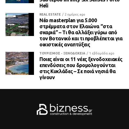
Heli
REAL ESTATE
2 ημέρες ago
Νέο masterplan για 5.000
στρέμματα στον Ελαιώνα “στα
σκαριά” – Τι θα αλλάξει γύρω από
τον Βοτανικό και τι προβλέπεται για
οικιστικές αναπτύξεις
ΤΟΥΡΙΣΜΟΣ - ΞΕΝΟΔΟΧΕΙΑ
1 εβδομάδα ago
Ποιες είναι οι 11 νέες ξενοδοχειακές
επενδύσεις που δρομολογούνται
στις Κυκλάδες – Σε ποιά νησιά θα
γίνουν