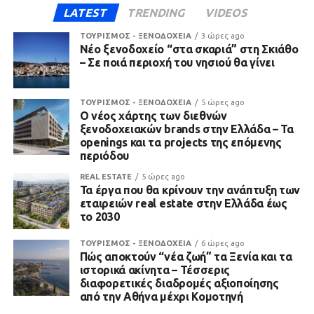
LATEST
TRENDING
VIDEOS
ΤΟΥΡΙΣΜΟΣ - ΞΕΝΟΔΟΧΕΙΑ
3 ώρες ago
Νέο ξενοδοχείο “στα σκαριά” στη Σκιάθο
– Σε ποιά περιοχή του νησιού θα γίνει
ΤΟΥΡΙΣΜΟΣ - ΞΕΝΟΔΟΧΕΙΑ
5 ώρες ago
Ο νέος χάρτης των διεθνών
ξενοδοχειακών brands στην Ελλάδα – Τα
openings και τα projects της επόμενης
περιόδου
REAL ESTATE
5 ώρες ago
Τα έργα που θα κρίνουν την ανάπτυξη των
εταιρειών real estate στην Ελλάδα έως
το 2030
ΤΟΥΡΙΣΜΟΣ - ΞΕΝΟΔΟΧΕΙΑ
6 ώρες ago
Πώς αποκτούν “νέα ζωή” τα Ξενία και τα
ιστορικά ακίνητα – Τέσσερις
διαφορετικές διαδρομές αξιοποίησης
από την Αθήνα μέχρι Κομοτηνή