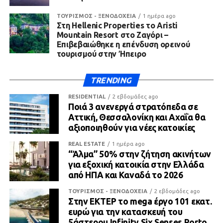
ΤΟΥΡΙΣΜΟΣ - ΞΕΝΟΔΟΧΕΙΑ
1 ημέρα ago
Στη Hellenic Properties το Aristi
Mountain Resort στο Ζαγόρι –
Επιβεβαιώθηκε η επένδυση ορεινού
τουρισμού στην Ήπειρο
TRENDING
RESIDENTIAL
2 εβδομάδες ago
Ποιά 3 ανενεργά στρατόπεδα σε
Αττική, Θεσσαλονίκη και Αχαΐα θα
αξιοποιηθούν για νέες κατοικίες
REAL ESTATE
1 ημέρα ago
“Άλμα” 50% στην ζήτηση ακινήτων
για εξοχική κατοικία στην Ελλάδα
από ΗΠΑ και Καναδά το 2026
ΤΟΥΡΙΣΜΟΣ - ΞΕΝΟΔΟΧΕΙΑ
2 εβδομάδες ago
Στην ΕΚΤΕΡ το mega έργο 101 εκατ.
ευρώ για την κατασκευή του
5άστερου Infinity Six Senses Porto