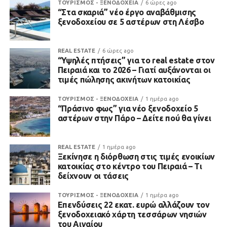
ΤΟΥΡΙΣΜΟΣ - ΞΕΝΟΔΟΧΕΙΑ
6 ώρες ago
“Στα σκαριά” νέο έργο αναβάθμισης
ξενοδοχείου σε 5 αστέρων στη Λέσβο
REAL ESTATE
6 ώρες ago
“Υψηλές πτήσεις” για το real estate στον
Πειραιά και το 2026 – Γιατί αυξάνονται οι
τιμές πώλησης ακινήτων κατοικίας
ΤΟΥΡΙΣΜΟΣ - ΞΕΝΟΔΟΧΕΙΑ
1 ημέρα ago
“Πράσινο φως” για νέο ξενοδοχείο 5
αστέρων στην Πάρο – Δείτε πού θα γίνει
REAL ESTATE
1 ημέρα ago
Ξεκίνησε η διόρθωση στις τιμές ενοικίων
κατοικίας στο κέντρο του Πειραιά – Τι
δείχνουν οι τάσεις
ΤΟΥΡΙΣΜΟΣ - ΞΕΝΟΔΟΧΕΙΑ
1 ημέρα ago
Επενδύσεις 22 εκατ. ευρώ αλλάζουν τον
ξενοδοχειακό χάρτη τεσσάρων νησιών
του Αιγαίου