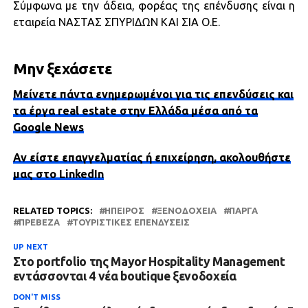
Σύμφωνα με την άδεια, φορέας της επένδυσης είναι η
εταιρεία ΝΑΣΤΑΣ ΣΠΥΡΙΔΩΝ ΚΑΙ ΣΙΑ Ο.Ε.
Μην ξεχάσετε
Μείνετε πάντα ενημερωμένοι για τις επενδύσεις και
τα έργα real estate στην Ελλάδα μέσα από τα
Google News
Αν είστε επαγγελματίας ή επιχείρηση, ακολουθήστε
μας στο LinkedIn
RELATED TOPICS:
ΉΠΕΙΡΟΣ
ΞΕΝΟΔΟΧΕΊΑ
ΠΆΡΓΑ
ΠΡΈΒΕΖΑ
ΤΟΥΡΙΣΤΙΚΈΣ ΕΠΕΝΔΎΣΕΙΣ
UP NEXT
Στο portfolio της Mayor Hospitality Management
εντάσσονται 4 νέα boutique ξενοδοχεία
DON'T MISS