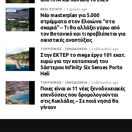
REAL ESTATE
3 ημέρες ago
Νέο masterplan για 5.000
στρέμματα στον Ελαιώνα “στα
σκαριά” – Τι θα αλλάξει γύρω από
τον Βοτανικό και τι προβλέπεται για
οικιστικές αναπτύξεις
ΤΟΥΡΙΣΜΟΣ - ΞΕΝΟΔΟΧΕΙΑ
2 εβδομάδες ago
Στην ΕΚΤΕΡ το mega έργο 101 εκατ.
ευρώ για την κατασκευή του
5άστερου Infinity Six Senses Porto
Heli
ΤΟΥΡΙΣΜΟΣ - ΞΕΝΟΔΟΧΕΙΑ
2 εβδομάδες ago
Ποιες είναι οι 11 νέες ξενοδοχειακές
επενδύσεις που δρομολογούνται
στις Κυκλάδες – Σε ποιά νησιά θα
γίνουν