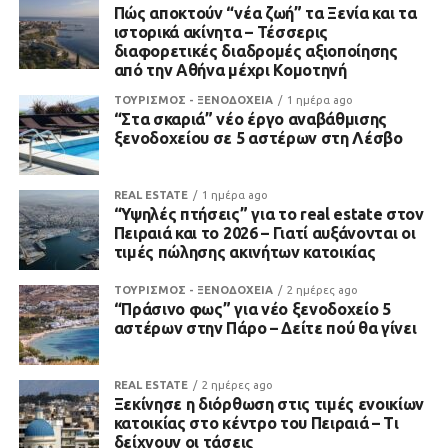
Πώς αποκτούν “νέα ζωή” τα Ξενία και τα
ιστορικά ακίνητα – Τέσσερις
διαφορετικές διαδρομές αξιοποίησης
από την Αθήνα μέχρι Κομοτηνή
ΤΟΥΡΙΣΜΟΣ - ΞΕΝΟΔΟΧΕΙΑ
1 ημέρα ago
“Στα σκαριά” νέο έργο αναβάθμισης
ξενοδοχείου σε 5 αστέρων στη Λέσβο
REAL ESTATE
1 ημέρα ago
“Υψηλές πτήσεις” για το real estate στον
Πειραιά και το 2026 – Γιατί αυξάνονται οι
τιμές πώλησης ακινήτων κατοικίας
ΤΟΥΡΙΣΜΟΣ - ΞΕΝΟΔΟΧΕΙΑ
2 ημέρες ago
“Πράσινο φως” για νέο ξενοδοχείο 5
αστέρων στην Πάρο – Δείτε πού θα γίνει
REAL ESTATE
2 ημέρες ago
Ξεκίνησε η διόρθωση στις τιμές ενοικίων
κατοικίας στο κέντρο του Πειραιά – Τι
δείχνουν οι τάσεις