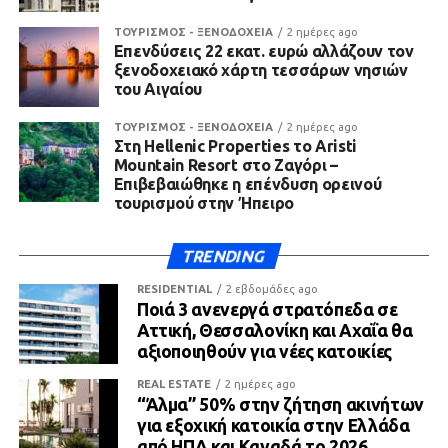
ΤΟΥΡΙΣΜΟΣ - ΞΕΝΟΔΟΧΕΙΑ
2 ημέρες ago
Επενδύσεις 22 εκατ. ευρώ αλλάζουν τον
ξενοδοχειακό χάρτη τεσσάρων νησιών
του Αιγαίου
ΤΟΥΡΙΣΜΟΣ - ΞΕΝΟΔΟΧΕΙΑ
2 ημέρες ago
Στη Hellenic Properties το Aristi
Mountain Resort στο Ζαγόρι –
Επιβεβαιώθηκε η επένδυση ορεινού
τουρισμού στην Ήπειρο
TRENDING
RESIDENTIAL
2 εβδομάδες ago
Ποιά 3 ανενεργά στρατόπεδα σε
Αττική, Θεσσαλονίκη και Αχαΐα θα
αξιοποιηθούν για νέες κατοικίες
REAL ESTATE
2 ημέρες ago
“Άλμα” 50% στην ζήτηση ακινήτων
για εξοχική κατοικία στην Ελλάδα
από ΗΠΑ και Καναδά το 2026