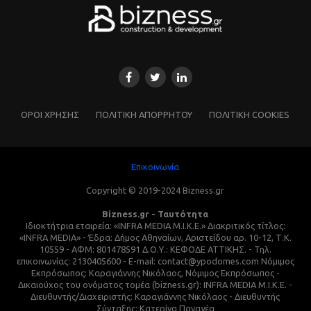
ΌΡΟΙ ΧΡΗΣΗΣ
ΠΟΛΙΤΙΚΗ ΑΠΟΡΡΗΤΟΥ
ΠΟΛΙΤΙΚΗ COOKIES
Επικοινωνία
Copyright © 2019-2024 Bizness.gr
Bizness.gr - Ταυτότητα
Ιδιοκτήτρια εταιρεία: «INFRA MEDIA M.I.K.E.» Διακριτικός τίτλος:
«INFRA MEDIA» - Έδρα: Δήμος Αθηναίων, Αριστείδου αρ. 10-12, Τ.Κ.
10559 - ΑΦΜ: 801478591 Δ.Ο.Υ.: ΚΕΦΟΔΕ ΑΤΤΙΚΗΣ. - Τηλ.
επικοινωνίας: 2130405600 - E-mail: contact@ypodomes.com Νόμιμος
Εκπρόσωπος: Καραγιάννης Νικόλαος, Νόμιμος Εκπρόσωπος -
Δικαιούχος του ονόματος τομέα (bizness.gr): INFRA MEDIA M.I.K.E. -
Διευθυντής/Διαχειριστής: Καραγιάννης Νικόλαος - Διευθυντής
Σύνταξης: Κατερίνα Παναγέα