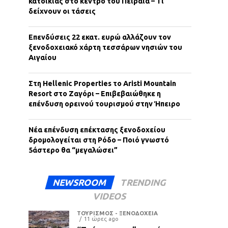
κατοικίας στο κέντρο του Πειραιά – Τι
δείχνουν οι τάσεις
Επενδύσεις 22 εκατ. ευρώ αλλάζουν τον
ξενοδοχειακό χάρτη τεσσάρων νησιών του
Αιγαίου
Στη Hellenic Properties το Aristi Mountain
Resort στο Ζαγόρι – Επιβεβαιώθηκε η
επένδυση ορεινού τουρισμού στην Ήπειρο
Νέα επένδυση επέκτασης ξενοδοχείου
δρομολογείται στη Ρόδο – Ποιό γνωστό
5άστερο θα “μεγαλώσει”
NEWSROOM
TRENDING
VIDEOS
ΤΟΥΡΙΣΜΟΣ - ΞΕΝΟΔΟΧΕΙΑ
11 ώρες ago