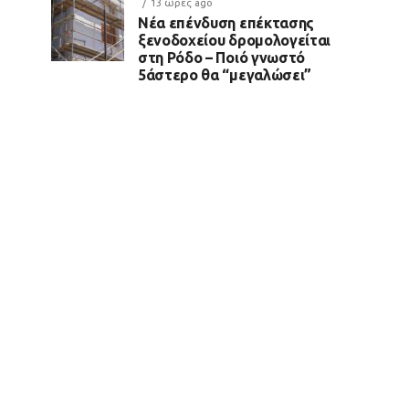
13 ώρες ago
Νέα επένδυση επέκτασης
ξενοδοχείου δρομολογείται
στη Ρόδο – Ποιό γνωστό
5άστερο θα “μεγαλώσει”