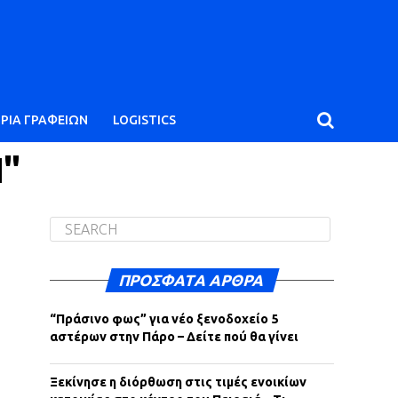
ΙΡΙΑ ΓΡΑΦΕΙΩΝ
LOGISTICS
Η"
ΠΡΌΣΦΑΤΑ ΆΡΘΡΑ
“Πράσινο φως” για νέο ξενοδοχείο 5
αστέρων στην Πάρο – Δείτε πού θα γίνει
Ξεκίνησε η διόρθωση στις τιμές ενοικίων