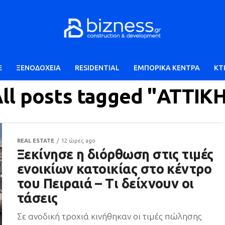
E
ΞΕΝΟΔΟΧΕΙΑ
RESIDENTIAL
ΕΜΠΟΡΙΚΑ ΚΕΝΤΡΑ
ΚΤ
ll posts tagged "ΑΤΤΙΚ
REAL ESTATE
12 ώρες ago
Ξεκίνησε η διόρθωση στις τιμές
ενοικίων κατοικίας στο κέντρο
του Πειραιά – Τι δείχνουν οι
τάσεις
Σε ανοδική τροχιά κινήθηκαν οι τιμές πώλησης