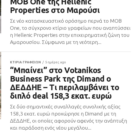
MOB One της Hellenic
Properties στο Μαρούσι
Σε νέο κατασκευαστικό ορόσημο περνά το MOB
One, το σύγχρονο κτίριο γραφείων που αναπτύσσει
η Hellenic Properties στην επιχειρηματική ζώνη του
Αμαρουσίου. Σύμφωνα με τη νεότερη...
ΚΤΙΡΙΑ ΓΡΑΦΕΙΩΝ
5 ημέρες ago
“Μπαίνει” στο Votanikos
Business Park της Dimand ο
ΔΕΔΔΗΕ – Τι περιλαμβάνει το
διπλό deal 158,3 εκατ. ευρώ
Σε δύο σημαντικές συναλλαγές συνολικής αξίας
158,3 εκατ. ευρώ προχώρησε η Dimand με τη
ΔΕΔΔΗΕ, οι οποίες αφορούν αφενός την ανάπτυξη
και παράδοση ενός νέου μεγάλου...