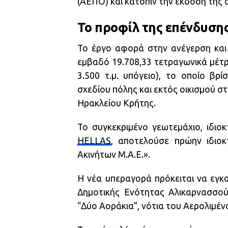
(ΑΕΠΟ) και κατόπιν την έκδοση της 
Το προφίλ της επένδυση
Το έργο αφορά στην ανέγερση και 
εμβαδό 19.708,33 τετραγωνικά μέτρα 
3.500 τ.μ. υπόγειο), το οποίο βρ
σχεδίου πόλης και εκτός οικισμού 
Ηρακλείου Κρήτης.
Το συγκεκριμένο γεωτεμάχιο, ιδιο
HELLAS
, αποτελούσε πρώην ιδιο
Ακινήτων Μ.Α.Ε.».
Η νέα υπεραγορά πρόκειται να εγκ
Δημοτικής Ενότητας Αλικαρνασσού
“Δύο Αοράκια”, νότια του Αερολιμέν