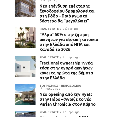
9 ώρες ago
Νέα επένδυση επέκτασης
ξενοδοχείου δρομολογείται
στη Ρόδο – Ποιό γνωστό
5άστερο θα “μεγαλώσει”
REAL ESTATE
9 ώρες ago
“Άλμα” 50% στην ζήτηση
ακινήτων για εξοχική κατοικία
στην Ελλάδα από ΗΠΑ και
Καναδά το 2026
REAL ESTATE
1 ημέρα ago
Fractional ownership: η νέα
τάση στην αγορά ακινήτων
κάνει τα πρώτα της βήματα
στην Ελλάδα
ΤΟΥΡΙΣΜΟΣ - ΞΕΝΟΔΟΧΕΙΑ
1 ημέρα ago
Νέο opening από την Hyatt
στην Πάρο – Άνοιξε το νέο
Parian Chronicle στον Κάμπο
REAL ESTATE
1 ημέρα ago