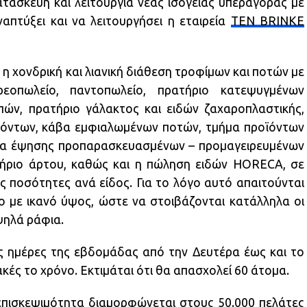
τασκευή και λειτουργία νέας ισόγειας υπεραγοράς με
ναπτύξει και να λειτουργήσει η εταιρεία
TEN BRINKE
 η χονδρική και λιανική διάθεση τροφίμων και ποτών με
εοπωλείο, παντοπωλείο, πρατήριο κατεψυγμένων
ιπών, πρατήριο γάλακτος και ειδών ζαχαροπλαστικής,
όντων, κάβα εμφιαλωμένων ποτών, τμήμα προϊόντων
ήμα έψησης προπαρασκευασμένων – προμαγειρευμένων
ήριο άρτου, καθώς και η πώληση ειδών HORECA, σε
 ποσότητες ανά είδος. Για το λόγο αυτό απαιτούνται
δο με ικανό ύψος, ώστε να στοιβάζονται κατάλληλα οι
ψηλά ράφια.
ις ημέρες της εβδομάδας από την Δευτέρα έως και το
κές το χρόνο. Εκτιμάται ότι θα απασχολεί 60 άτομα.
πισκεψιμότητα διαμορφώνεται στους 50.000 πελάτες