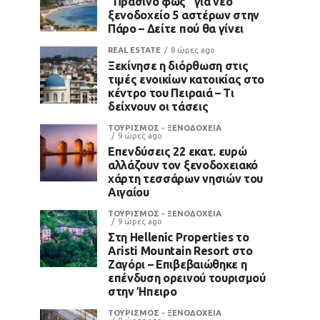
“Πράσινο φως” για νέο
ξενοδοχείο 5 αστέρων στην
Πάρο – Δείτε πού θα γίνει
REAL ESTATE
8 ώρες ago
Ξεκίνησε η διόρθωση στις
τιμές ενοικίων κατοικίας στο
κέντρο του Πειραιά – Τι
δείχνουν οι τάσεις
ΤΟΥΡΙΣΜΟΣ - ΞΕΝΟΔΟΧΕΙΑ
9 ώρες ago
Επενδύσεις 22 εκατ. ευρώ
αλλάζουν τον ξενοδοχειακό
χάρτη τεσσάρων νησιών του
Αιγαίου
ΤΟΥΡΙΣΜΟΣ - ΞΕΝΟΔΟΧΕΙΑ
9 ώρες ago
Στη Hellenic Properties το
Aristi Mountain Resort στο
Ζαγόρι – Επιβεβαιώθηκε η
επένδυση ορεινού τουρισμού
στην Ήπειρο
ΤΟΥΡΙΣΜΟΣ - ΞΕΝΟΔΟΧΕΙΑ