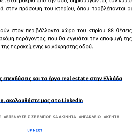
ετείται μακριά από την οδό, δημιουργώντας τον κύριο
ά στην πρόσοψη του κτηρίου, όπου προβλέπονται οι
ούν στον περιβάλλοντα χώρο του κτιρίου 88 θέσεις
 ακόμη παράγοντας, που θα εγγυάται την αποφυγή της
της παρακείμενης κοινόχρηστης οδού.
ς επενδύσεις και τα έργα real estate στην Ελλάδα
ση, ακολουθήστε μας στο LinkedIn
E
ΕΠΕΝΔΎΣΕΙΣ ΣΕ ΕΜΠΟΡΙΚΆ ΑΚΊΝΗΤΑ
ΗΡΆΚΛΕΙΟ
ΚΡΉΤΗ
UP NEXT