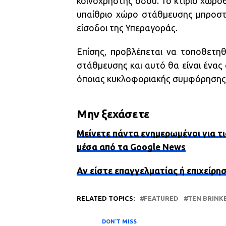
κοινόχρηστης οδού. Το κτίριο χωροθ
υπαίθριο χώρο στάθμευσης μπροστ
είσοδοι της Υπεραγοράς.
Επίσης, προβλέπεται να τοποθετηθ
στάθμευσης και αυτό θα είναι ένας
όποιας κυκλοφοριακής συμφόρησης 
Μην ξεχάσετε
Μείνετε πάντα ενημερωμένοι για τι
μέσα από τα Google News
Αν είστε επαγγελματίας ή επιχείρη
RELATED TOPICS:
FEATURED
TEN BRINK
DON'T MISS