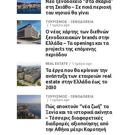
Νέο ξενοδοχείο “στα σκαριά”
στη Σκιάθο – Σε ποιά περιοχή
του νησιού θα γίνει
ΤΟΥΡΙΣΜΟΣ - ΞΕΝΟΔΟΧΕΙΑ
1 ημέρα ago
Ο νέος χάρτης των διεθνών
ξενοδοχειακών brands στην
Ελλάδα – Τα openings και τα
projects της επόμενης
περιόδου
REAL ESTATE
1 ημέρα ago
Τα έργα που θα κρίνουν την
ανάπτυξη των εταιρειών real
estate στην Ελλάδα έως το
2030
ΤΟΥΡΙΣΜΟΣ - ΞΕΝΟΔΟΧΕΙΑ
1 ημέρα ago
Πώς αποκτούν “νέα ζωή” τα
Ξενία και τα ιστορικά ακίνητα
– Τέσσερις διαφορετικές
διαδρομές αξιοποίησης από
την Αθήνα μέχρι Κομοτηνή