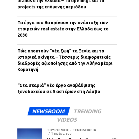
brands στην Ελλάδα – Τα openings και τα
projects της επόμενης περιόδου
Τα έργα που θα κρίνουν την ανάπτυξη των
εταιρειών real estate στην Ελλάδα έως το
2030
Πώς αποκτούν “νέα ζωή” τα Ξενία και τα
ιστορικά ακίνητα – Τέσσερις διαφορετικές
διαδρομές αξιοποίησης από την Αθήνα μέχρι
Κομοτηνή
“Στα σκαριά” νέο έργο αναβάθμισης
ξενοδοχείου σε 5 αστέρων στη Λέσβο
NEWSROOM
TRENDING
VIDEOS
ΤΟΥΡΙΣΜΟΣ - ΞΕΝΟΔΟΧΕΙΑ
1 ημέρα ago