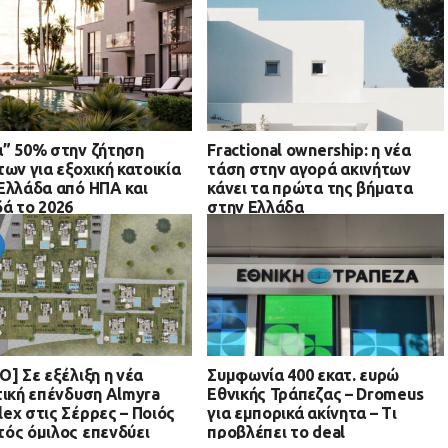
” 50% στην ζήτηση
Fractional ownership: η νέα
των για εξοχική κατοικία
τάση στην αγορά ακινήτων
Ελλάδα από ΗΠΑ και
κάνει τα πρώτα της βήματα
ά το 2026
στην Ελλάδα
O] Σε εξέλιξη η νέα
Συμφωνία 400 εκατ. ευρώ
τική επένδυση Almyra
Εθνικής Τράπεζας – Dromeus
ex στις Σέρρες – Ποιός
για εμπορικά ακίνητα – Τι
ός όμιλος επενδύει
προβλέπει το deal