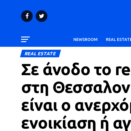
NEWSROOM
REAL ESTAT
REAL ESTATE
Σε άνοδο το re
στη Θεσσαλονί
είναι ο ανερχό
ενοικίαση ή α