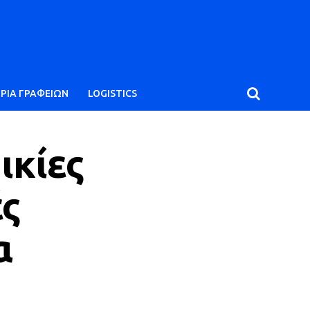
ΙΡΙΑ ΓΡΑΦΕΙΩΝ
LOGISTICS
ικίες
ές
α