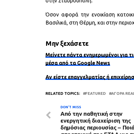
στην Σταυρούπολη.
Όσον αφορά την ενοικίαση κατοικ
Βασιλικά, στη Θέρμη, και στην περ
Μην ξεχάσετε
Μείνετε πάντα ενημερωμένοι για τι
μέσα από τα Google News
Αν είστε επαγγελματίας ή επιχείρη
RELATED TOPICS:
FEATURED
ΑΓΟΡΆ REA
DON'T MISS
Από την παθητική στην
ενεργητική διαχείριση της
δημόσιας περιουσίας – Ποιά