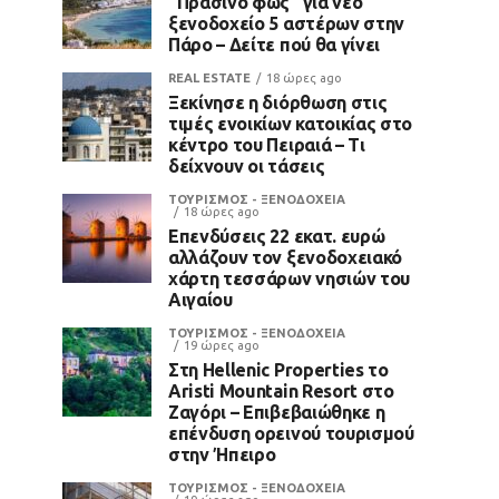
“Πράσινο φως” για νέο
ξενοδοχείο 5 αστέρων στην
Πάρο – Δείτε πού θα γίνει
REAL ESTATE
18 ώρες ago
Ξεκίνησε η διόρθωση στις
τιμές ενοικίων κατοικίας στο
κέντρο του Πειραιά – Τι
δείχνουν οι τάσεις
ΤΟΥΡΙΣΜΟΣ - ΞΕΝΟΔΟΧΕΙΑ
18 ώρες ago
Επενδύσεις 22 εκατ. ευρώ
αλλάζουν τον ξενοδοχειακό
χάρτη τεσσάρων νησιών του
Αιγαίου
ΤΟΥΡΙΣΜΟΣ - ΞΕΝΟΔΟΧΕΙΑ
19 ώρες ago
Στη Hellenic Properties το
Aristi Mountain Resort στο
Ζαγόρι – Επιβεβαιώθηκε η
επένδυση ορεινού τουρισμού
στην Ήπειρο
ΤΟΥΡΙΣΜΟΣ - ΞΕΝΟΔΟΧΕΙΑ