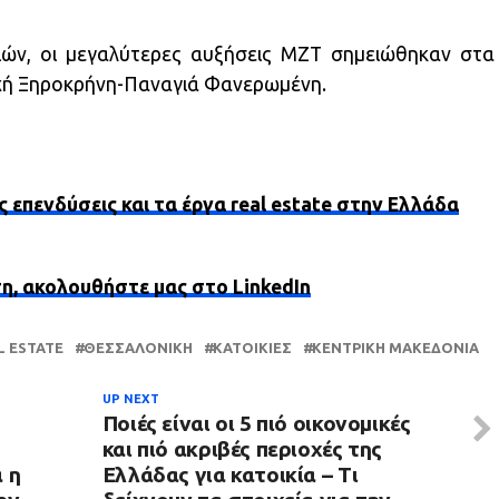
ιών, οι μεγαλύτερες αυξήσεις ΜΖΤ σημειώθηκαν στα
ιοχή Ξηροκρήνη-Παναγιά Φανερωμένη.
ς επενδύσεις και τα έργα real estate στην Ελλάδα
ση, ακολουθήστε μας στο LinkedIn
L ESTATE
ΘΕΣΣΑΛΟΝΊΚΗ
ΚΑΤΟΙΚΊΕΣ
ΚΕΝΤΡΙΚΉ ΜΑΚΕΔΟΝΊΑ
UP NEXT
Ποιές είναι οι 5 πιό οικονομικές
και πιό ακριβές περιοχές της
 η
Ελλάδας για κατοικία – Τι