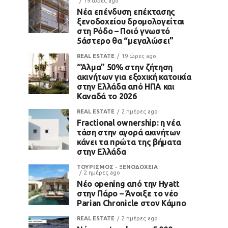
19 ώρες ago
Νέα επένδυση επέκτασης
ξενοδοχείου δρομολογείται
στη Ρόδο – Ποιό γνωστό
5άστερο θα “μεγαλώσει”
REAL ESTATE
19 ώρες ago
“Άλμα” 50% στην ζήτηση
ακινήτων για εξοχική κατοικία
στην Ελλάδα από ΗΠΑ και
Καναδά το 2026
REAL ESTATE
2 ημέρες ago
Fractional ownership: η νέα
τάση στην αγορά ακινήτων
κάνει τα πρώτα της βήματα
στην Ελλάδα
ΤΟΥΡΙΣΜΟΣ - ΞΕΝΟΔΟΧΕΙΑ
2 ημέρες ago
Νέο opening από την Hyatt
στην Πάρο – Άνοιξε το νέο
Parian Chronicle στον Κάμπο
REAL ESTATE
2 ημέρες ago