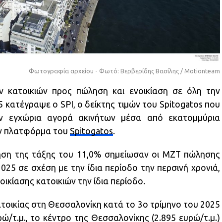
Φωτογραφία αρχείου - Φωτό: Βερβερίδης Βασίλης / Motionteam
ν κατοικιών προς πώληση και ενοικίαση σε όλη την
 κατέγραψε ο SPI, ο δείκτης τιμών του Spitogatos που
ην εγχώρια αγορά ακινήτων μέσα από εκατομμύρια
ην πλατφόρμα του
Spitogatos
.
ση της τάξης του 11,0% σημείωσαν οι ΜΖΤ πώλησης
025 σε σχέση με την ίδια περίοδο την περσινή χρονιά,
ικίασης κατοικιών την ίδια περίοδο.
κατοικίας στη Θεσσαλονίκη κατά το 3ο τρίμηνο του 2025
ώ/τ.μ., το κέντρο της Θεσσαλονίκης (2.895 ευρώ/τ.μ.)