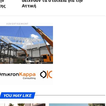
ην
δείχνουν τα στοιχεία για την
της
Αττική
ADVERTISEMENT
YOU MAY LIKE