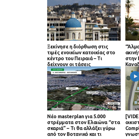
Ξεκίνησε η διόρθωση στις
“Άλμα
τιμές ενοικίων κατοικίας στο
ακινή
κέντρο του Πειραιά – Τι
στην 
δείχνουν οι τάσεις
Καναδ
Νέο masterplan για 5.000
[VIDE
στρέμματα στον Ελαιώνα “στα
οικισ
σκαριά” – Τι θα αλλάξει γύρω
Compl
από τον Βοτανικό και τι
γνωστ