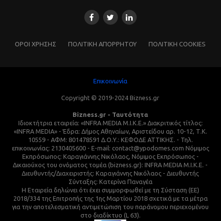
ΌΡΟΙ ΧΡΗΣΗΣ
ΠΟΛΙΤΙΚΗ ΑΠΟΡΡΗΤΟΥ
ΠΟΛΙΤΙΚΗ COOKIES
Επικοινωνία
Copyright © 2019-2024 Bizness.gr
Bizness.gr - Ταυτότητα
Ιδιοκτήτρια εταιρεία: «INFRA MEDIA M.I.K.E.» Διακριτικός τίτλος:
«INFRA MEDIA» - Έδρα: Δήμος Αθηναίων, Αριστείδου αρ. 10-12, Τ.Κ.
10559 - ΑΦΜ: 801478591 Δ.Ο.Υ.: ΚΕΦΟΔΕ ΑΤΤΙΚΗΣ. - Τηλ.
επικοινωνίας: 2130405600 - E-mail: contact@ypodomes.com Νόμιμος
Εκπρόσωπος: Καραγιάννης Νικόλαος, Νόμιμος Εκπρόσωπος -
Δικαιούχος του ονόματος τομέα (bizness.gr): INFRA MEDIA M.I.K.E. -
Διευθυντής/Διαχειριστής: Καραγιάννης Νικόλαος - Διευθυντής
Σύνταξης: Κατερίνα Παναγέα
Η Εταιρεία δηλώνει ότι έχει συμμορφωθεί με τη Σύσταση (ΕΕ)
2018/334 της Επιτροπής της 1ης Μαρτίου 2018 σχετικά με τα μέτρα
για την αποτελεσματική αντιμετώπιση του παράνομου περιεχομένου
στο διαδίκτυο (L 63).