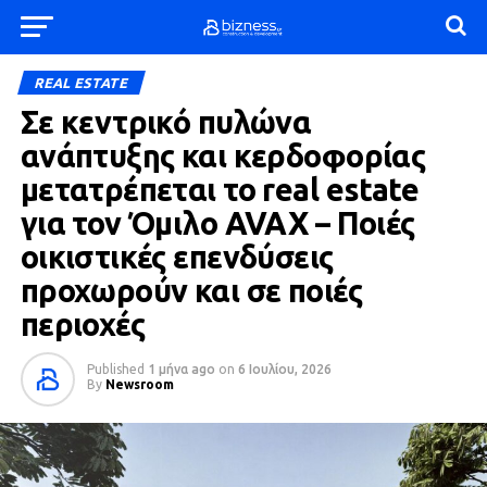
REAL ESTATE
Σε κεντρικό πυλώνα
ανάπτυξης και κερδοφορίας
μετατρέπεται το real estate
για τον Όμιλο AVAX – Ποιές
οικιστικές επενδύσεις
προχωρούν και σε ποιές
περιοχές
Published
1 μήνα ago
on
6 Ιουλίου, 2026
By
Newsroom