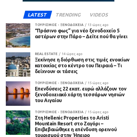
LATEST
TRENDING
VIDEOS
ΤΟΥΡΙΣΜΟΣ - ΞΕΝΟΔΟΧΕΙΑ
13 ώρες ago
“Πράσινο φως” για νέο ξενοδοχείο 5
αστέρων στην Πάρο – Δείτε πού θα γίνει
REAL ESTATE
14 ώρες ago
Ξεκίνησε η διόρθωση στις τιμές ενοικίων
κατοικίας στο κέντρο του Πειραιά – Τι
δείχνουν οι τάσεις
ΤΟΥΡΙΣΜΟΣ - ΞΕΝΟΔΟΧΕΙΑ
15 ώρες ago
Επενδύσεις 22 εκατ. ευρώ αλλάζουν τον
ξενοδοχειακό χάρτη τεσσάρων νησιών
του Αιγαίου
ΤΟΥΡΙΣΜΟΣ - ΞΕΝΟΔΟΧΕΙΑ
15 ώρες ago
Στη Hellenic Properties το Aristi
Mountain Resort στο Ζαγόρι –
Επιβεβαιώθηκε η επένδυση ορεινού
τουρισμού στην Ήπειρο