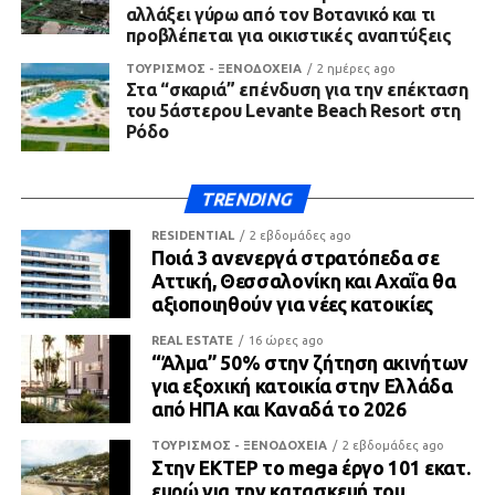
αλλάξει γύρω από τον Βοτανικό και τι
προβλέπεται για οικιστικές αναπτύξεις
ΤΟΥΡΙΣΜΟΣ - ΞΕΝΟΔΟΧΕΙΑ
2 ημέρες ago
Στα “σκαριά” επένδυση για την επέκταση
του 5άστερου Levante Beach Resort στη
Ρόδο
TRENDING
RESIDENTIAL
2 εβδομάδες ago
Ποιά 3 ανενεργά στρατόπεδα σε
Αττική, Θεσσαλονίκη και Αχαΐα θα
αξιοποιηθούν για νέες κατοικίες
REAL ESTATE
16 ώρες ago
“Άλμα” 50% στην ζήτηση ακινήτων
για εξοχική κατοικία στην Ελλάδα
από ΗΠΑ και Καναδά το 2026
ΤΟΥΡΙΣΜΟΣ - ΞΕΝΟΔΟΧΕΙΑ
2 εβδομάδες ago
Στην ΕΚΤΕΡ το mega έργο 101 εκατ.
ευρώ για την κατασκευή του