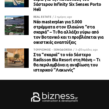
5άστερου Infinity Six Senses Porto
Heli
REAL ESTATE
2 ημέρες ago
Νέο masterplan για 5.000
στρέμματα στον Ελαιώνα “στα
σκαριά” – Τι θα αλλάξει γύρω από
τον Βοτανικό και τι προβλέπεται για
οικιστικές αναπτύξεις
ΤΟΥΡΙΣΜΟΣ - ΞΕΝΟΔΟΧΕΙΑ
3 εβδομάδες ago
Στα “σκαριά” το νέο 5άστερο
Radisson Blu Resort στη Μάνη – Τι
θα περιλαμβάνει η αναβίωση του
ιστορικού “Λακωνίς”