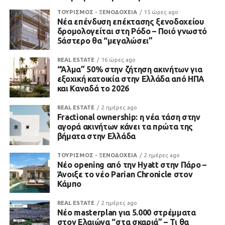
ΤΟΥΡΙΣΜΟΣ - ΞΕΝΟΔΟΧΕΙΑ
15 ώρες ago
Νέα επένδυση επέκτασης ξενοδοχείου
δρομολογείται στη Ρόδο – Ποιό γνωστό
5άστερο θα “μεγαλώσει”
REAL ESTATE
16 ώρες ago
“Άλμα” 50% στην ζήτηση ακινήτων για
εξοχική κατοικία στην Ελλάδα από ΗΠΑ
και Καναδά το 2026
REAL ESTATE
2 ημέρες ago
Fractional ownership: η νέα τάση στην
αγορά ακινήτων κάνει τα πρώτα της
βήματα στην Ελλάδα
ΤΟΥΡΙΣΜΟΣ - ΞΕΝΟΔΟΧΕΙΑ
2 ημέρες ago
Νέο opening από την Hyatt στην Πάρο –
Άνοιξε το νέο Parian Chronicle στον
Κάμπο
REAL ESTATE
2 ημέρες ago
Νέο masterplan για 5.000 στρέμματα
στον Ελαιώνα “στα σκαριά” – Τι θα