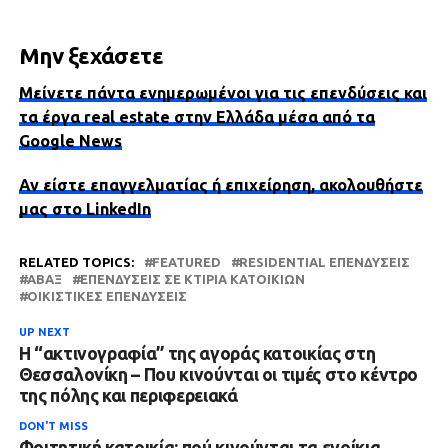
Μην ξεχάσετε
Μείνετε πάντα ενημερωμένοι για τις επενδύσεις και
τα έργα real estate στην Ελλάδα μέσα από τα
Google News
Αν είστε επαγγελματίας ή επιχείρηση, ακολουθήστε
μας στο LinkedIn
RELATED TOPICS:
FEATURED
RESIDENTIAL ΕΠΕΝΔΎΣΕΙΣ
ΑΒΑΞ
ΕΠΕΝΔΎΣΕΙΣ ΣΕ ΚΤΊΡΙΑ ΚΑΤΟΙΚΙΏΝ
ΟΙΚΙΣΤΙΚΈΣ ΕΠΕΝΔΎΣΕΙΣ
UP NEXT
Η “ακτινογραφία” της αγοράς κατοικίας στη
Θεσσαλονίκη – Που κινούνται οι τιμές στο κέντρο
της πόλης και περιφερειακά
DON'T MISS
Φοιτητική κατοικία: πού κινούνται τα ενοίκια