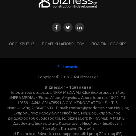
ΌΡΟΙ ΧΡΗΣΗΣ
ΠΟΛΙΤΙΚΗ ΑΠΟΡΡΗΤΟΥ
ΠΟΛΙΤΙΚΗ COOKIES
Επικοινωνία
Copyright © 2019-2024 Bizness.gr
Bizness.gr - Ταυτότητα
Ιδιοκτήτρια εταιρεία: «INFRA MEDIA M.I.K.E.» Διακριτικός τίτλος:
«INFRA MEDIA» - Έδρα: Δήμος Αθηναίων, Αριστείδου αρ. 10-12, Τ.Κ.
10559 - ΑΦΜ: 801478591 Δ.Ο.Υ.: ΚΕΦΟΔΕ ΑΤΤΙΚΗΣ. - Τηλ.
επικοινωνίας: 2130405600 - E-mail: contact@ypodomes.com Νόμιμος
Εκπρόσωπος: Καραγιάννης Νικόλαος, Νόμιμος Εκπρόσωπος -
Δικαιούχος του ονόματος τομέα (bizness.gr): INFRA MEDIA M.I.K.E. -
Διευθυντής/Διαχειριστής: Καραγιάννης Νικόλαος - Διευθυντής
Σύνταξης: Κατερίνα Παναγέα
Η Εταιρεία δηλώνει ότι έχει συμμορφωθεί με τη Σύσταση (ΕΕ)