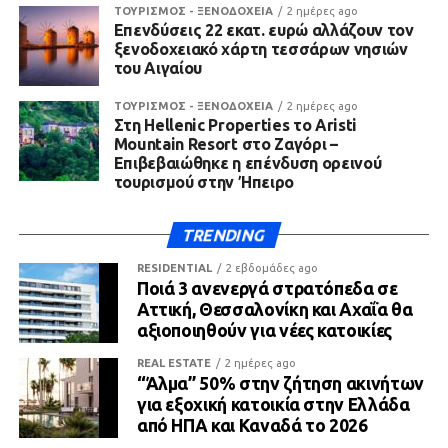
ΤΟΥΡΙΣΜΟΣ - ΞΕΝΟΔΟΧΕΙΑ
2 ημέρες ago
Επενδύσεις 22 εκατ. ευρώ αλλάζουν τον
ξενοδοχειακό χάρτη τεσσάρων νησιών
του Αιγαίου
ΤΟΥΡΙΣΜΟΣ - ΞΕΝΟΔΟΧΕΙΑ
2 ημέρες ago
Στη Hellenic Properties το Aristi
Mountain Resort στο Ζαγόρι –
Επιβεβαιώθηκε η επένδυση ορεινού
τουρισμού στην Ήπειρο
TRENDING
RESIDENTIAL
2 εβδομάδες ago
Ποιά 3 ανενεργά στρατόπεδα σε
Αττική, Θεσσαλονίκη και Αχαΐα θα
αξιοποιηθούν για νέες κατοικίες
REAL ESTATE
2 ημέρες ago
“Άλμα” 50% στην ζήτηση ακινήτων
για εξοχική κατοικία στην Ελλάδα
από ΗΠΑ και Καναδά το 2026