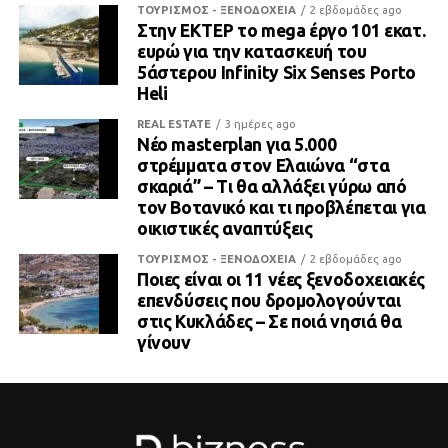
ΤΟΥΡΙΣΜΟΣ - ΞΕΝΟΔΟΧΕΙΑ
2 εβδομάδες ago
Στην ΕΚΤΕΡ το mega έργο 101 εκατ.
ευρώ για την κατασκευή του
5άστερου Infinity Six Senses Porto
Heli
REAL ESTATE
3 ημέρες ago
Νέο masterplan για 5.000
στρέμματα στον Ελαιώνα “στα
σκαριά” – Τι θα αλλάξει γύρω από
τον Βοτανικό και τι προβλέπεται για
οικιστικές αναπτύξεις
ΤΟΥΡΙΣΜΟΣ - ΞΕΝΟΔΟΧΕΙΑ
2 εβδομάδες ago
Ποιες είναι οι 11 νέες ξενοδοχειακές
επενδύσεις που δρομολογούνται
στις Κυκλάδες – Σε ποιά νησιά θα
γίνουν