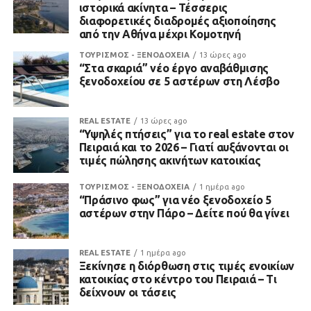
ιστορικά ακίνητα – Τέσσερις
διαφορετικές διαδρομές αξιοποίησης
από την Αθήνα μέχρι Κομοτηνή
ΤΟΥΡΙΣΜΟΣ - ΞΕΝΟΔΟΧΕΙΑ
13 ώρες ago
“Στα σκαριά” νέο έργο αναβάθμισης
ξενοδοχείου σε 5 αστέρων στη Λέσβο
REAL ESTATE
13 ώρες ago
“Υψηλές πτήσεις” για το real estate στον
Πειραιά και το 2026 – Γιατί αυξάνονται οι
τιμές πώλησης ακινήτων κατοικίας
ΤΟΥΡΙΣΜΟΣ - ΞΕΝΟΔΟΧΕΙΑ
1 ημέρα ago
“Πράσινο φως” για νέο ξενοδοχείο 5
αστέρων στην Πάρο – Δείτε πού θα γίνει
REAL ESTATE
1 ημέρα ago
Ξεκίνησε η διόρθωση στις τιμές ενοικίων
κατοικίας στο κέντρο του Πειραιά – Τι
δείχνουν οι τάσεις