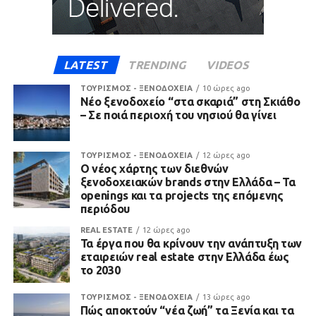
LATEST
TRENDING
VIDEOS
ΤΟΥΡΙΣΜΟΣ - ΞΕΝΟΔΟΧΕΙΑ
10 ώρες ago
Νέο ξενοδοχείο “στα σκαριά” στη Σκιάθο
– Σε ποιά περιοχή του νησιού θα γίνει
ΤΟΥΡΙΣΜΟΣ - ΞΕΝΟΔΟΧΕΙΑ
12 ώρες ago
Ο νέος χάρτης των διεθνών
ξενοδοχειακών brands στην Ελλάδα – Τα
openings και τα projects της επόμενης
περιόδου
REAL ESTATE
12 ώρες ago
Τα έργα που θα κρίνουν την ανάπτυξη των
εταιρειών real estate στην Ελλάδα έως
το 2030
ΤΟΥΡΙΣΜΟΣ - ΞΕΝΟΔΟΧΕΙΑ
13 ώρες ago
Πώς αποκτούν “νέα ζωή” τα Ξενία και τα