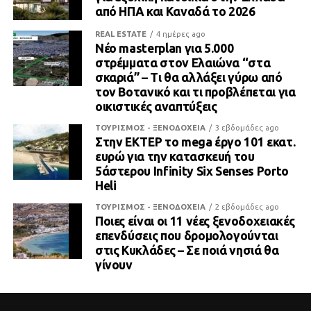
από ΗΠΑ και Καναδά το 2026
REAL ESTATE
4 ημέρες ago
Νέο masterplan για 5.000
στρέμματα στον Ελαιώνα “στα
σκαριά” – Τι θα αλλάξει γύρω από
τον Βοτανικό και τι προβλέπεται για
οικιστικές αναπτύξεις
ΤΟΥΡΙΣΜΟΣ - ΞΕΝΟΔΟΧΕΙΑ
3 εβδομάδες ago
Στην ΕΚΤΕΡ το mega έργο 101 εκατ.
ευρώ για την κατασκευή του
5άστερου Infinity Six Senses Porto
Heli
ΤΟΥΡΙΣΜΟΣ - ΞΕΝΟΔΟΧΕΙΑ
2 εβδομάδες ago
Ποιες είναι οι 11 νέες ξενοδοχειακές
επενδύσεις που δρομολογούνται
στις Κυκλάδες – Σε ποιά νησιά θα
γίνουν