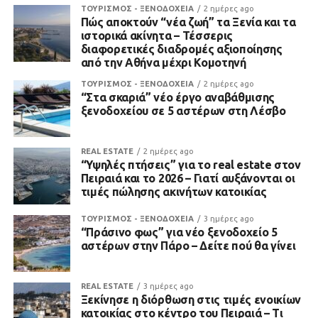
ΤΟΥΡΙΣΜΟΣ - ΞΕΝΟΔΟΧΕΙΑ
2 ημέρες ago
Πώς αποκτούν “νέα ζωή” τα Ξενία και τα
ιστορικά ακίνητα – Τέσσερις
διαφορετικές διαδρομές αξιοποίησης
από την Αθήνα μέχρι Κομοτηνή
ΤΟΥΡΙΣΜΟΣ - ΞΕΝΟΔΟΧΕΙΑ
2 ημέρες ago
“Στα σκαριά” νέο έργο αναβάθμισης
ξενοδοχείου σε 5 αστέρων στη Λέσβο
REAL ESTATE
2 ημέρες ago
“Υψηλές πτήσεις” για το real estate στον
Πειραιά και το 2026 – Γιατί αυξάνονται οι
τιμές πώλησης ακινήτων κατοικίας
ΤΟΥΡΙΣΜΟΣ - ΞΕΝΟΔΟΧΕΙΑ
3 ημέρες ago
“Πράσινο φως” για νέο ξενοδοχείο 5
αστέρων στην Πάρο – Δείτε πού θα γίνει
REAL ESTATE
3 ημέρες ago
Ξεκίνησε η διόρθωση στις τιμές ενοικίων
κατοικίας στο κέντρο του Πειραιά – Τι