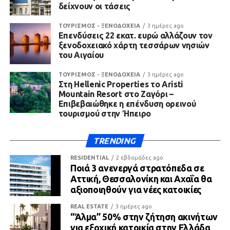
δείχνουν οι τάσεις
ΤΟΥΡΙΣΜΟΣ - ΞΕΝΟΔΟΧΕΙΑ
3 ημέρες ago
Επενδύσεις 22 εκατ. ευρώ αλλάζουν τον
ξενοδοχειακό χάρτη τεσσάρων νησιών
του Αιγαίου
ΤΟΥΡΙΣΜΟΣ - ΞΕΝΟΔΟΧΕΙΑ
3 ημέρες ago
Στη Hellenic Properties το Aristi
Mountain Resort στο Ζαγόρι –
Επιβεβαιώθηκε η επένδυση ορεινού
τουρισμού στην Ήπειρο
TRENDING
RESIDENTIAL
2 εβδομάδες ago
Ποιά 3 ανενεργά στρατόπεδα σε
Αττική, Θεσσαλονίκη και Αχαΐα θα
αξιοποιηθούν για νέες κατοικίες
REAL ESTATE
3 ημέρες ago
“Άλμα” 50% στην ζήτηση ακινήτων
για εξοχική κατοικία στην Ελλάδα