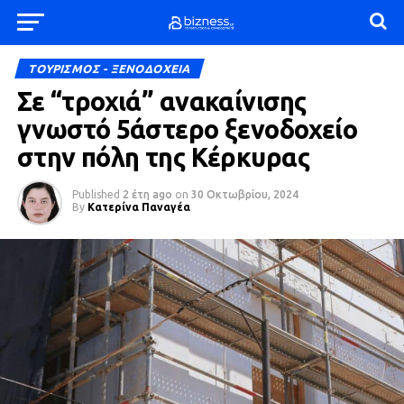
ΤΟΥΡΙΣΜΟΣ - ΞΕΝΟΔΟΧΕΙΑ
Σε “τροχιά” ανακαίνισης
γνωστό 5άστερο ξενοδοχείο
στην πόλη της Κέρκυρας
Published
2 έτη ago
on
30 Οκτωβρίου, 2024
By
Κατερίνα Παναγέα