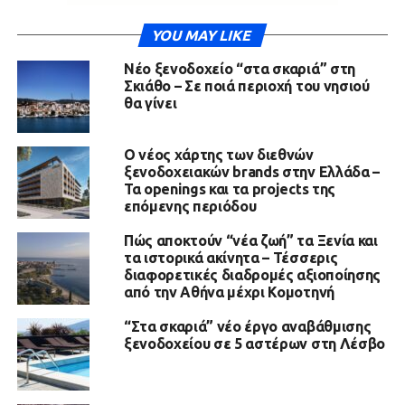
YOU MAY LIKE
Νέο ξενοδοχείο “στα σκαριά” στη
Σκιάθο – Σε ποιά περιοχή του νησιού
θα γίνει
Ο νέος χάρτης των διεθνών
ξενοδοχειακών brands στην Ελλάδα –
Τα openings και τα projects της
επόμενης περιόδου
Πώς αποκτούν “νέα ζωή” τα Ξενία και
τα ιστορικά ακίνητα – Τέσσερις
διαφορετικές διαδρομές αξιοποίησης
από την Αθήνα μέχρι Κομοτηνή
“Στα σκαριά” νέο έργο αναβάθμισης
ξενοδοχείου σε 5 αστέρων στη Λέσβο