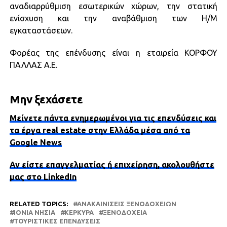
αναδιαρρύθμιση εσωτερικών χώρων, την στατική
ενίσχυση και την αναβάθμιση των Η/Μ
εγκαταστάσεων.
Φορέας της επένδυσης είναι η εταιρεία ΚΟΡΦΟΥ
ΠΑΛΛΑΣ Α.Ε.
Μην ξεχάσετε
Μείνετε πάντα ενημερωμένοι για τις επενδύσεις και
τα έργα real estate στην Ελλάδα μέσα από τα
Google News
Αν είστε επαγγελματίας ή επιχείρηση, ακολουθήστε
μας στο LinkedIn
RELATED TOPICS:
ΑΝΑΚΑΙΝΊΣΕΙΣ ΞΕΝΟΔΟΧΕΊΩΝ
ΙΟΝΙΑ ΝΗΣΙΑ
ΚΈΡΚΥΡΑ
ΞΕΝΟΔΟΧΕΊΑ
ΤΟΥΡΙΣΤΙΚΈΣ ΕΠΕΝΔΎΣΕΙΣ