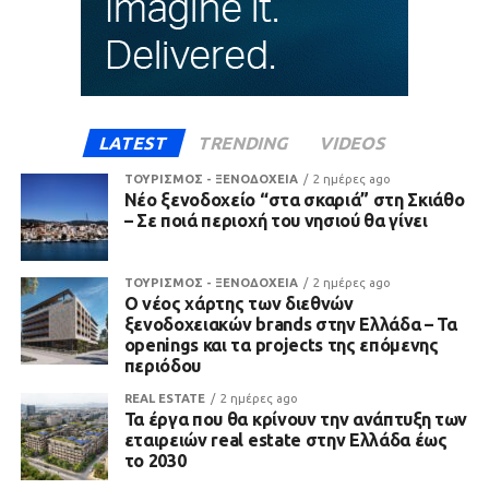
LATEST
TRENDING
VIDEOS
ΤΟΥΡΙΣΜΟΣ - ΞΕΝΟΔΟΧΕΙΑ
2 ημέρες ago
Νέο ξενοδοχείο “στα σκαριά” στη Σκιάθο
– Σε ποιά περιοχή του νησιού θα γίνει
ΤΟΥΡΙΣΜΟΣ - ΞΕΝΟΔΟΧΕΙΑ
2 ημέρες ago
Ο νέος χάρτης των διεθνών
ξενοδοχειακών brands στην Ελλάδα – Τα
openings και τα projects της επόμενης
περιόδου
REAL ESTATE
2 ημέρες ago
Τα έργα που θα κρίνουν την ανάπτυξη των
εταιρειών real estate στην Ελλάδα έως
το 2030