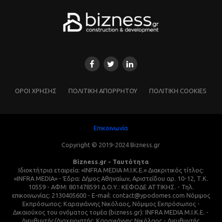
ΌΡΟΙ ΧΡΗΣΗΣ
ΠΟΛΙΤΙΚΗ ΑΠΟΡΡΗΤΟΥ
ΠΟΛΙΤΙΚΗ COOKIES
Επικοινωνία
Copyright © 2019-2024 Bizness.gr
Bizness.gr - Ταυτότητα
Ιδιοκτήτρια εταιρεία: «INFRA MEDIA M.I.K.E.» Διακριτικός τίτλος:
«INFRA MEDIA» - Έδρα: Δήμος Αθηναίων, Αριστείδου αρ. 10-12, Τ.Κ.
10559 - ΑΦΜ: 801478591 Δ.Ο.Υ.: ΚΕΦΟΔΕ ΑΤΤΙΚΗΣ. - Τηλ.
επικοινωνίας: 2130405600 - E-mail: contact@ypodomes.com Νόμιμος
Εκπρόσωπος: Καραγιάννης Νικόλαος, Νόμιμος Εκπρόσωπος -
Δικαιούχος του ονόματος τομέα (bizness.gr): INFRA MEDIA M.I.K.E. -
Διευθυντής/Διαχειριστής: Καραγιάννης Νικόλαος - Διευθυντής