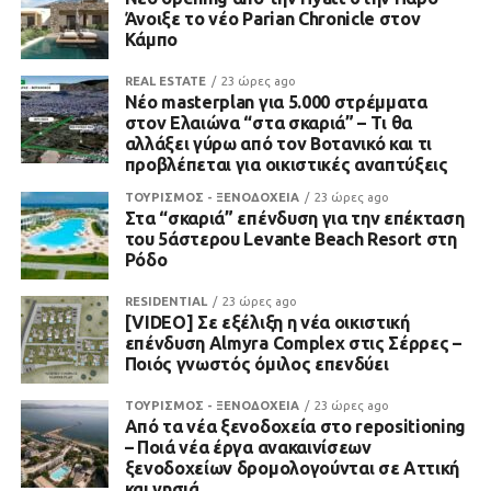
Άνοιξε το νέο Parian Chronicle στον
Κάμπο
REAL ESTATE
23 ώρες ago
Νέο masterplan για 5.000 στρέμματα
στον Ελαιώνα “στα σκαριά” – Τι θα
αλλάξει γύρω από τον Βοτανικό και τι
προβλέπεται για οικιστικές αναπτύξεις
ΤΟΥΡΙΣΜΟΣ - ΞΕΝΟΔΟΧΕΙΑ
23 ώρες ago
Στα “σκαριά” επένδυση για την επέκταση
του 5άστερου Levante Beach Resort στη
Ρόδο
RESIDENTIAL
23 ώρες ago
[VIDEO] Σε εξέλιξη η νέα οικιστική
επένδυση Almyra Complex στις Σέρρες –
Ποιός γνωστός όμιλος επενδύει
ΤΟΥΡΙΣΜΟΣ - ΞΕΝΟΔΟΧΕΙΑ
23 ώρες ago
Από τα νέα ξενοδοχεία στο repositioning
– Ποιά νέα έργα ανακαινίσεων
ξενοδοχείων δρομολογούνται σε Αττική
και νησιά