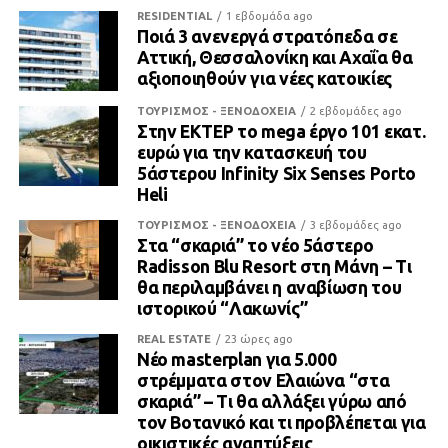
RESIDENTIAL
1 εβδομάδα ago
Ποιά 3 ανενεργά στρατόπεδα σε
Αττική, Θεσσαλονίκη και Αχαΐα θα
αξιοποιηθούν για νέες κατοικίες
ΤΟΥΡΙΣΜΟΣ - ΞΕΝΟΔΟΧΕΙΑ
2 εβδομάδες ago
Στην ΕΚΤΕΡ το mega έργο 101 εκατ.
ευρώ για την κατασκευή του
5άστερου Infinity Six Senses Porto
Heli
ΤΟΥΡΙΣΜΟΣ - ΞΕΝΟΔΟΧΕΙΑ
3 εβδομάδες ago
Στα “σκαριά” το νέο 5άστερο
Radisson Blu Resort στη Μάνη – Τι
θα περιλαμβάνει η αναβίωση του
ιστορικού “Λακωνίς”
REAL ESTATE
23 ώρες ago
Νέο masterplan για 5.000
στρέμματα στον Ελαιώνα “στα
σκαριά” – Τι θα αλλάξει γύρω από
τον Βοτανικό και τι προβλέπεται για
οικιστικές αναπτύξεις