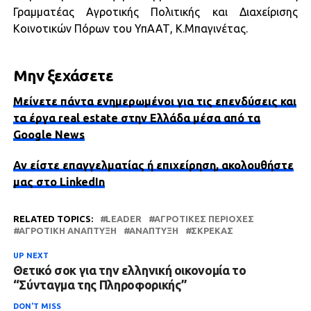
Γραμματέας Αγροτικής Πολιτικής και Διαχείρισης
Κοινοτικών Πόρων του ΥπΑΑΤ, Κ.Μπαγινέτας.
Μην ξεχάσετε
Μείνετε πάντα ενημερωμένοι για τις επενδύσεις και
τα έργα real estate στην Ελλάδα μέσα από τα
Google News
Αν είστε επαγγελματίας ή επιχείρηση, ακολουθήστε
μας στο LinkedIn
RELATED TOPICS:
LEADER
ΑΓΡΟΤΙΚΕΣ ΠΕΡΙΟΧΈΣ
ΑΓΡΟΤΙΚΉ ΑΝΆΠΤΥΞΗ
ΑΝΆΠΤΥΞΗ
ΣΚΡΕΚΑΣ
UP NEXT
Θετικό σοκ για την ελληνική οικονομία το
“Σύνταγμα της Πληροφορικής”
DON'T MISS