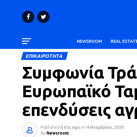
NEWSROOM
REAL ESTAT
ΕΠΙΚΑΙΡΟΤΗΤΑ
Συμφωνία Τράπ
Ευρωπαϊκό Τα
επενδύσεις αγ
Published
6 έτη ago
on
4 Νοεμβρίου, 2020
By
Newsroom