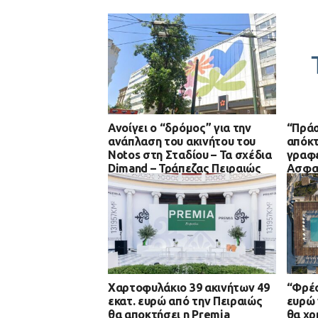
Ανοίγει ο “δρόμος” για την
“Πράσ
ανάπλαση του ακινήτου του
απόκτ
Notos στη Σταδίου – Τα σχέδια
γραφε
Dimand – Τράπεζας Πειραιώς
Ασφαλ
Χαρτοφυλάκιο 39 ακινήτων 49
“Φρέσ
εκατ. ευρώ από την Πειραιώς
ευρώ 
θα αποκτήσει η Premia
θα χρ