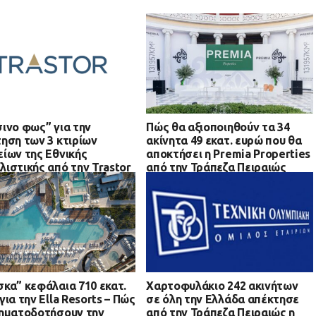
ινο φως” για την
Πώς θα αξιοποιηθούν τα 34
ηση των 3 κτιρίων
ακίνητα 49 εκατ. ευρώ που θα
ίων της Εθνικής
αποκτήσει η Premia Properties
ιστικής από την Trastor
από την Τράπεζα Πειραιώς
κα” κεφάλαια 710 εκατ.
Χαρτοφυλάκιο 242 ακινήτων
για την Ella Resorts – Πώς
σε όλη την Ελλάδα απέκτησε
ηματοδοτήσουν την
από την Τράπεζα Πειραιώς η