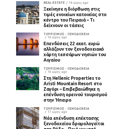
REAL ESTATE
16 ώρες ago
Ξεκίνησε η διόρθωση στις
τιμές ενοικίων κατοικίας στο
κέντρο του Πειραιά – Τι
δείχνουν οι τάσεις
ΤΟΥΡΙΣΜΟΣ - ΞΕΝΟΔΟΧΕΙΑ
16 ώρες ago
Επενδύσεις 22 εκατ. ευρώ
αλλάζουν τον ξενοδοχειακό
χάρτη τεσσάρων νησιών του
Αιγαίου
ΤΟΥΡΙΣΜΟΣ - ΞΕΝΟΔΟΧΕΙΑ
16 ώρες ago
Στη Hellenic Properties το
Aristi Mountain Resort στο
Ζαγόρι – Επιβεβαιώθηκε η
επένδυση ορεινού τουρισμού
στην Ήπειρο
ΤΟΥΡΙΣΜΟΣ - ΞΕΝΟΔΟΧΕΙΑ
17 ώρες ago
Νέα επένδυση επέκτασης
ξενοδοχείου δρομολογείται
στη Ρόδο – Ποιό γνωστό