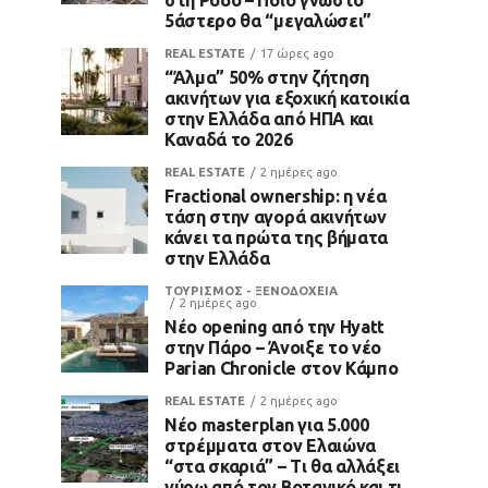
5άστερο θα “μεγαλώσει”
REAL ESTATE
17 ώρες ago
“Άλμα” 50% στην ζήτηση
ακινήτων για εξοχική κατοικία
στην Ελλάδα από ΗΠΑ και
Καναδά το 2026
REAL ESTATE
2 ημέρες ago
Fractional ownership: η νέα
τάση στην αγορά ακινήτων
κάνει τα πρώτα της βήματα
στην Ελλάδα
ΤΟΥΡΙΣΜΟΣ - ΞΕΝΟΔΟΧΕΙΑ
2 ημέρες ago
Νέο opening από την Hyatt
στην Πάρο – Άνοιξε το νέο
Parian Chronicle στον Κάμπο
REAL ESTATE
2 ημέρες ago
Νέο masterplan για 5.000
στρέμματα στον Ελαιώνα
“στα σκαριά” – Τι θα αλλάξει
γύρω από τον Βοτανικό και τι