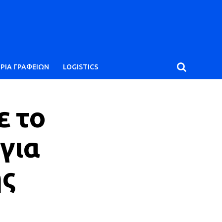
ΙΡΙΑ ΓΡΑΦΕΙΩΝ
LOGISTICS
ε το
για
ης