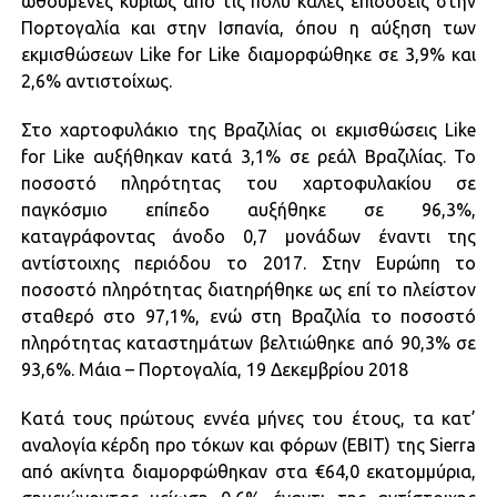
ωθούμενες κυρίως από τις πολύ καλές επιδόσεις στην
Πορτογαλία και στην Ισπανία, όπου η αύξηση των
εκμισθώσεων Like for Like διαμορφώθηκε σε 3,9% και
2,6% αντιστοίχως.
Στο χαρτοφυλάκιο της Βραζιλίας οι εκμισθώσεις Like
for Like αυξήθηκαν κατά 3,1% σε ρεάλ Βραζιλίας. Το
ποσοστό πληρότητας του χαρτοφυλακίου σε
παγκόσμιο επίπεδο αυξήθηκε σε 96,3%,
καταγράφοντας άνοδο 0,7 μονάδων έναντι της
αντίστοιχης περιόδου το 2017. Στην Ευρώπη το
ποσοστό πληρότητας διατηρήθηκε ως επί το πλείστον
σταθερό στο 97,1%, ενώ στη Βραζιλία το ποσοστό
πληρότητας καταστημάτων βελτιώθηκε από 90,3% σε
93,6%. Μάια – Πορτογαλία, 19 Δεκεμβρίου 2018
Κατά τους πρώτους εννέα μήνες του έτους, τα κατ’
αναλογία κέρδη προ τόκων και φόρων (EBIT) της Sierra
από ακίνητα διαμορφώθηκαν στα €64,0 εκατομμύρια,