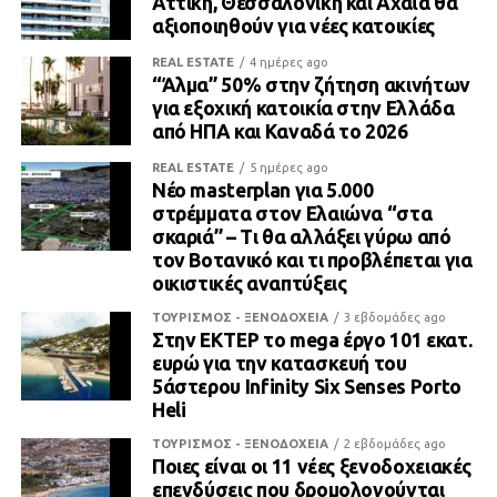
Αττική, Θεσσαλονίκη και Αχαΐα θα
αξιοποιηθούν για νέες κατοικίες
REAL ESTATE
4 ημέρες ago
“Άλμα” 50% στην ζήτηση ακινήτων
για εξοχική κατοικία στην Ελλάδα
από ΗΠΑ και Καναδά το 2026
REAL ESTATE
5 ημέρες ago
Νέο masterplan για 5.000
στρέμματα στον Ελαιώνα “στα
σκαριά” – Τι θα αλλάξει γύρω από
τον Βοτανικό και τι προβλέπεται για
οικιστικές αναπτύξεις
ΤΟΥΡΙΣΜΟΣ - ΞΕΝΟΔΟΧΕΙΑ
3 εβδομάδες ago
Στην ΕΚΤΕΡ το mega έργο 101 εκατ.
ευρώ για την κατασκευή του
5άστερου Infinity Six Senses Porto
Heli
ΤΟΥΡΙΣΜΟΣ - ΞΕΝΟΔΟΧΕΙΑ
2 εβδομάδες ago
Ποιες είναι οι 11 νέες ξενοδοχειακές
επενδύσεις που δρομολογούνται