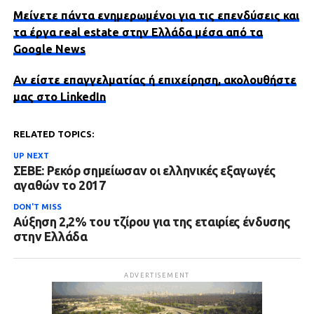
Μείνετε πάντα ενημερωμένοι για τις επενδύσεις και
τα έργα real estate στην Ελλάδα μέσα από τα
Google News
Αν είστε επαγγελματίας ή επιχείρηση, ακολουθήστε
μας στο LinkedIn
RELATED TOPICS:
UP NEXT
ΣΕΒΕ: Ρεκόρ σημείωσαν οι ελληνικές εξαγωγές
αγαθών το 2017
DON'T MISS
Αύξηση 2,2% του τζίρου για της εταιρίες ένδυσης
στην Ελλάδα
ADVERTISEMENT