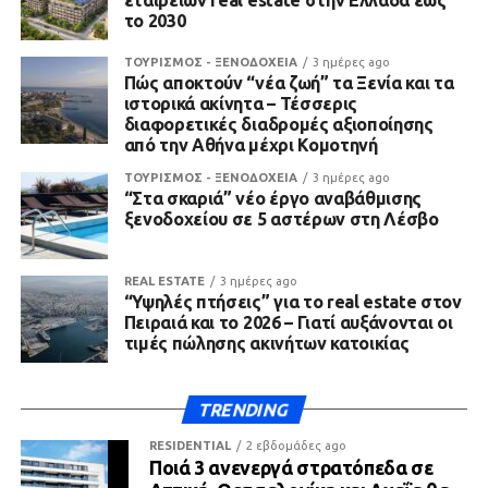
εταιρειών real estate στην Ελλάδα έως
το 2030
ΤΟΥΡΙΣΜΟΣ - ΞΕΝΟΔΟΧΕΙΑ
3 ημέρες ago
Πώς αποκτούν “νέα ζωή” τα Ξενία και τα
ιστορικά ακίνητα – Τέσσερις
διαφορετικές διαδρομές αξιοποίησης
από την Αθήνα μέχρι Κομοτηνή
ΤΟΥΡΙΣΜΟΣ - ΞΕΝΟΔΟΧΕΙΑ
3 ημέρες ago
“Στα σκαριά” νέο έργο αναβάθμισης
ξενοδοχείου σε 5 αστέρων στη Λέσβο
REAL ESTATE
3 ημέρες ago
“Υψηλές πτήσεις” για το real estate στον
Πειραιά και το 2026 – Γιατί αυξάνονται οι
τιμές πώλησης ακινήτων κατοικίας
TRENDING
RESIDENTIAL
2 εβδομάδες ago
Ποιά 3 ανενεργά στρατόπεδα σε