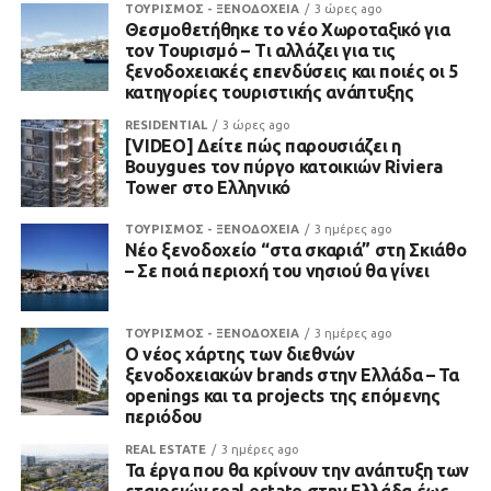
ΤΟΥΡΙΣΜΟΣ - ΞΕΝΟΔΟΧΕΙΑ
3 ώρες ago
Θεσμοθετήθηκε το νέο Χωροταξικό για
τον Τουρισμό – Τι αλλάζει για τις
ξενοδοχειακές επενδύσεις και ποιές οι 5
κατηγορίες τουριστικής ανάπτυξης
RESIDENTIAL
3 ώρες ago
[VIDEO] Δείτε πώς παρουσιάζει η
Bouygues τον πύργο κατοικιών Riviera
Tower στο Ελληνικό
ΤΟΥΡΙΣΜΟΣ - ΞΕΝΟΔΟΧΕΙΑ
3 ημέρες ago
Νέο ξενοδοχείο “στα σκαριά” στη Σκιάθο
– Σε ποιά περιοχή του νησιού θα γίνει
ΤΟΥΡΙΣΜΟΣ - ΞΕΝΟΔΟΧΕΙΑ
3 ημέρες ago
Ο νέος χάρτης των διεθνών
ξενοδοχειακών brands στην Ελλάδα – Τα
openings και τα projects της επόμενης
περιόδου
REAL ESTATE
3 ημέρες ago
Τα έργα που θα κρίνουν την ανάπτυξη των