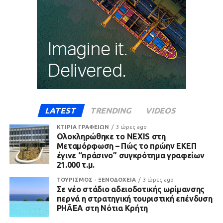
LATEST
TRENDING
VIDEOS
ΚΤΙΡΙΑ ΓΡΑΦΕΙΩΝ
3 ώρες ago
Ολοκληρώθηκε το NEXIS στη
Μεταμόρφωση – Πώς το πρώην ΕΚΕΠ
έγινε “πράσινο” συγκρότημα γραφείων
21.000 τ.μ.
ΤΟΥΡΙΣΜΟΣ - ΞΕΝΟΔΟΧΕΙΑ
3 ώρες ago
Σε νέο στάδιο αδειοδοτικής ωρίμανσης
περνά η στρατηγική τουριστική επένδυση
PHĀEA στη Νότια Κρήτη