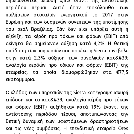
σημειώνοντας μείωση 0,6% έναντι της αντίστοιχης
περιόδου πέρυσι. Αυτό ήταν επακόλουθο των
πωλήσεων στοιχείων ενεργητικού το 2017 στην
Ευρώπη και των δυσμενών συνεπειών της υποτίμησης
του ρεάλ Βραζιλίας. Εάν δεν είχε υπάρξει αυτή η
εξέλιξη, τα κέρδη προ τόκων και φόρων (EBIT) από
ακίνητα θα σημείωναν αύξηση κατά 4,2%. Η θετική
απόδοση των υπηρεσιών που παρέχει η Sierra συνέβαλε
στην κατά 2,3% αύξηση των συνολικών κατ&#39;
αναλογία κερδών προ τόκων και φόρων (EBIT) της
εταιρείας, τα οποία διαμορφώθηκαν στα €77,5
εκατομμύρια.
Ο κλάδος των υπηρεσιών της Sierra κατέγραψε ισχυρή
επίδοση και τα κατ&#39; αναλογία κέρδη προ τόκων
και φόρων (EBIT) αυξήθηκαν κατά 19% έναντι της
αντίστοιχης περιόδου πέρυσι, αποτυπώνοντας την
θετική δυναμική των υφιστάμενων δραστηριοτήτων
και τις νέες συμβάσεις. Η επενδυτική εταιρεία Ores