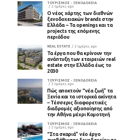
ΤΟΥΡΙΣΜΟΣ - ΞΕΝΟΔΟΧΕΙΑ
2 ημέρες ago
Ο νέος χάρτης των διεθνών
ξενοδοχειακών brands στην
Ελλάδα – Τα openings και τα
projects της επόμενης
περιόδου
REAL ESTATE
2 ημέρες ago
Τα έργα που θα κρίνουν την
ανάπτυξη των εταιρειών real
estate στην Ελλάδα έως το
2030
ΤΟΥΡΙΣΜΟΣ - ΞΕΝΟΔΟΧΕΙΑ
2 ημέρες ago
Πώς αποκτούν “νέα ζωή” τα
Ξενία και τα ιστορικά ακίνητα
– Τέσσερις διαφορετικές
διαδρομές αξιοποίησης από
την Αθήνα μέχρι Κομοτηνή
ΤΟΥΡΙΣΜΟΣ - ΞΕΝΟΔΟΧΕΙΑ
2 ημέρες ago
“Στα σκαριά” νέο έργο
αναβάθμισης ξενοδοχείου σε