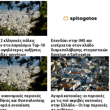
 2 ελληνικές πόλεις
Επενδύει στην IMS και
ν στο παγκόσμιο Top-10
εισέρχεται στον κλάδο
ς υψηλότερες αυξήσεις
διαμεσολάβησης στεγαστικών
αξίες ακινήτων
δανείων η Spitogatos
ό οικονομικές περιοχές
Αγορά κατοικίας: οι περιοχές
θήνας και Θεσσαλονίκης
με τις πιό ακριβές κατοικίες
γορά ή ενοικίαση
στην Ελλάδα – Οι top περιοχές
κιας
σε αυξήσεις