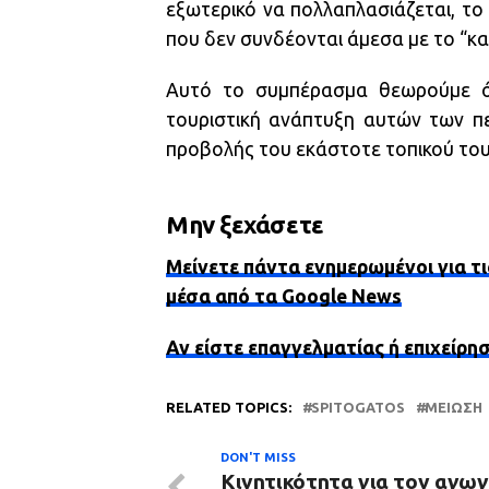
εξωτερικό να πολλαπλασιάζεται, το 
που δεν συνδέονται άμεσα με το “κα
Αυτό το συμπέρασμα θεωρούμε ότ
τουριστική ανάπτυξη αυτών των πε
προβολής του εκάστοτε τοπικού του
Μην ξεχάσετε
Μείνετε πάντα ενημερωμένοι για τι
μέσα από τα Google News
Αν είστε επαγγελματίας ή επιχείρη
RELATED TOPICS:
SPITOGATOS
ΜΕΊΩΣΗ
DON'T MISS
Κινητικότητα για τον αγωγ