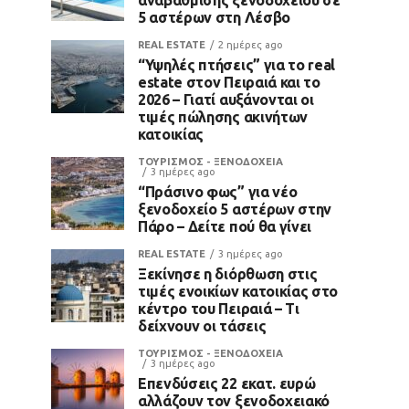
5 αστέρων στη Λέσβο
REAL ESTATE
2 ημέρες ago
“Υψηλές πτήσεις” για το real
estate στον Πειραιά και το
2026 – Γιατί αυξάνονται οι
τιμές πώλησης ακινήτων
κατοικίας
ΤΟΥΡΙΣΜΟΣ - ΞΕΝΟΔΟΧΕΙΑ
3 ημέρες ago
“Πράσινο φως” για νέο
ξενοδοχείο 5 αστέρων στην
Πάρο – Δείτε πού θα γίνει
REAL ESTATE
3 ημέρες ago
Ξεκίνησε η διόρθωση στις
τιμές ενοικίων κατοικίας στο
κέντρο του Πειραιά – Τι
δείχνουν οι τάσεις
ΤΟΥΡΙΣΜΟΣ - ΞΕΝΟΔΟΧΕΙΑ
3 ημέρες ago
Επενδύσεις 22 εκατ. ευρώ
αλλάζουν τον ξενοδοχειακό