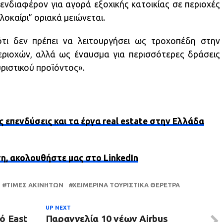
ενδιαφέρον για αγορά εξοχικής κατοικίας σε περιοχές
λοκαίρι” οριακά μειώνεται.
ι δεν πρέπει να λειτουργήσει ως τροχοπέδη στην
ριοχών, αλλά ως έναυσμα για περισσότερες δράσεις
ριστικού προϊόντος».
ς επενδύσεις και τα έργα real estate στην Ελλάδα
ση, ακολουθήστε μας στο LinkedIn
ΤΙΜΈΣ ΑΚΙΝΉΤΩΝ
ΧΕΙΜΕΡΙΝΆ ΤΟΥΡΙΣΤΙΚΆ ΘΈΡΕΤΡΑ
UP NEXT
ό East
Παραγγελία 10 νέων Airbus