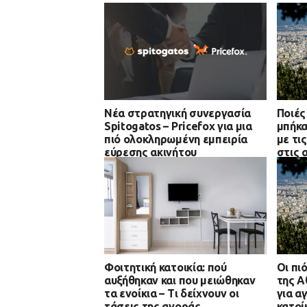
Νέα στρατηγική συνεργασία
Ποιές
Spitogatos – Pricefox για μια
μπήκα
πιό ολοκληρωμένη εμπειρία
με τι
εύρεσης ακινήτου
στις 
Φοιτητική κατοικία: πού
Οι πι
αυξήθηκαν και που μειώθηκαν
της Α
τα ενοίκια – Τι δείχνουν οι
για α
τάσεις της αγοράς
κατοί