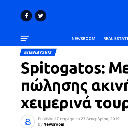
NEWSROOM
REAL ESTAT
ΕΠΕΝΔΥΣΕΙΣ
Spitogatos: Μ
πώλησης ακιν
χειμερινά του
Published
7 έτη ago
on
23 Δεκεμβρίου, 2019
By
Newsroom