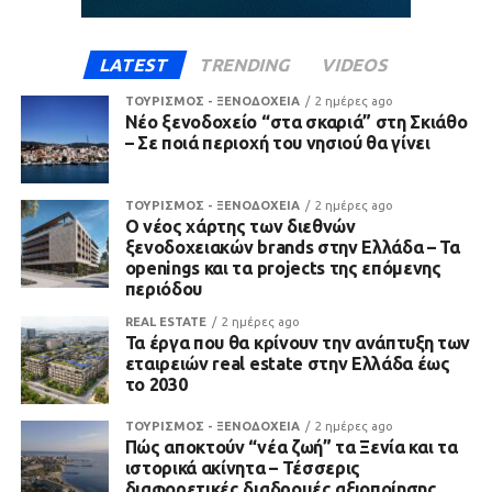
LATEST
TRENDING
VIDEOS
ΤΟΥΡΙΣΜΟΣ - ΞΕΝΟΔΟΧΕΙΑ
2 ημέρες ago
Νέο ξενοδοχείο “στα σκαριά” στη Σκιάθο
– Σε ποιά περιοχή του νησιού θα γίνει
ΤΟΥΡΙΣΜΟΣ - ΞΕΝΟΔΟΧΕΙΑ
2 ημέρες ago
Ο νέος χάρτης των διεθνών
ξενοδοχειακών brands στην Ελλάδα – Τα
openings και τα projects της επόμενης
περιόδου
REAL ESTATE
2 ημέρες ago
Τα έργα που θα κρίνουν την ανάπτυξη των
εταιρειών real estate στην Ελλάδα έως
το 2030
ΤΟΥΡΙΣΜΟΣ - ΞΕΝΟΔΟΧΕΙΑ
2 ημέρες ago
Πώς αποκτούν “νέα ζωή” τα Ξενία και τα
ιστορικά ακίνητα – Τέσσερις
διαφορετικές διαδρομές αξιοποίησης