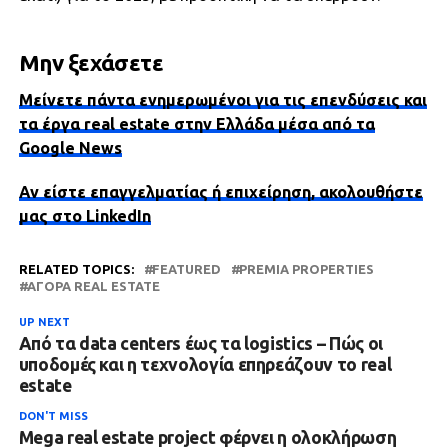
Μην ξεχάσετε
Μείνετε πάντα ενημερωμένοι για τις επενδύσεις και
τα έργα real estate στην Ελλάδα μέσα από τα
Google News
Αν είστε επαγγελματίας ή επιχείρηση, ακολουθήστε
μας στο LinkedIn
RELATED TOPICS:
FEATURED
PREMIA PROPERTIES
ΑΓΟΡΆ REAL ESTATE
UP NEXT
Από τα data centers έως τα logistics – Πώς οι
υποδομές και η τεχνολογία επηρεάζουν το real
estate
DON'T MISS
Mega real estate project φέρνει η ολοκλήρωση