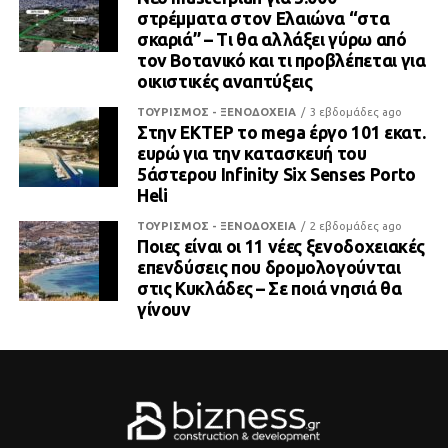
στρέμματα στον Ελαιώνα “στα
σκαριά” – Τι θα αλλάξει γύρω από
τον Βοτανικό και τι προβλέπεται για
οικιστικές αναπτύξεις
ΤΟΥΡΙΣΜΟΣ - ΞΕΝΟΔΟΧΕΙΑ
3 εβδομάδες ago
Στην ΕΚΤΕΡ το mega έργο 101 εκατ.
ευρώ για την κατασκευή του
5άστερου Infinity Six Senses Porto
Heli
ΤΟΥΡΙΣΜΟΣ - ΞΕΝΟΔΟΧΕΙΑ
2 εβδομάδες ago
Ποιες είναι οι 11 νέες ξενοδοχειακές
επενδύσεις που δρομολογούνται
στις Κυκλάδες – Σε ποιά νησιά θα
γίνουν