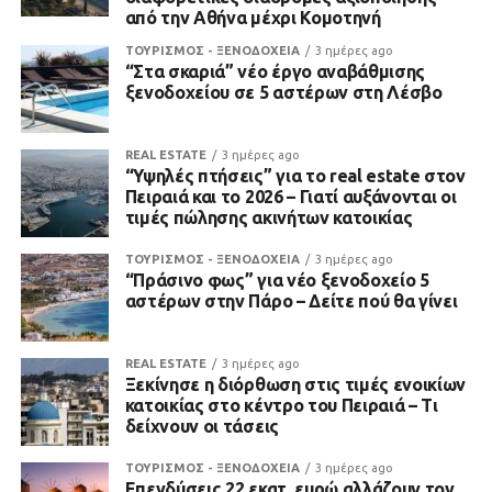
από την Αθήνα μέχρι Κομοτηνή
ΤΟΥΡΙΣΜΟΣ - ΞΕΝΟΔΟΧΕΙΑ
3 ημέρες ago
“Στα σκαριά” νέο έργο αναβάθμισης
ξενοδοχείου σε 5 αστέρων στη Λέσβο
REAL ESTATE
3 ημέρες ago
“Υψηλές πτήσεις” για το real estate στον
Πειραιά και το 2026 – Γιατί αυξάνονται οι
τιμές πώλησης ακινήτων κατοικίας
ΤΟΥΡΙΣΜΟΣ - ΞΕΝΟΔΟΧΕΙΑ
3 ημέρες ago
“Πράσινο φως” για νέο ξενοδοχείο 5
αστέρων στην Πάρο – Δείτε πού θα γίνει
REAL ESTATE
3 ημέρες ago
Ξεκίνησε η διόρθωση στις τιμές ενοικίων
κατοικίας στο κέντρο του Πειραιά – Τι
δείχνουν οι τάσεις
ΤΟΥΡΙΣΜΟΣ - ΞΕΝΟΔΟΧΕΙΑ
3 ημέρες ago
Επενδύσεις 22 εκατ. ευρώ αλλάζουν τον