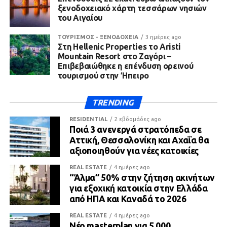
ξενοδοχειακό χάρτη τεσσάρων νησιών
του Αιγαίου
ΤΟΥΡΙΣΜΟΣ - ΞΕΝΟΔΟΧΕΙΑ
3 ημέρες ago
Στη Hellenic Properties το Aristi
Mountain Resort στο Ζαγόρι –
Επιβεβαιώθηκε η επένδυση ορεινού
τουρισμού στην Ήπειρο
TRENDING
RESIDENTIAL
2 εβδομάδες ago
Ποιά 3 ανενεργά στρατόπεδα σε
Αττική, Θεσσαλονίκη και Αχαΐα θα
αξιοποιηθούν για νέες κατοικίες
REAL ESTATE
4 ημέρες ago
“Άλμα” 50% στην ζήτηση ακινήτων
για εξοχική κατοικία στην Ελλάδα
από ΗΠΑ και Καναδά το 2026
REAL ESTATE
4 ημέρες ago
Νέο masterplan για 5.000