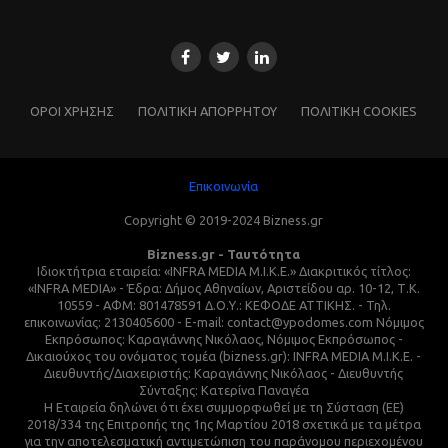
ΌΡΟΙ ΧΡΗΣΗΣ
ΠΟΛΙΤΙΚΗ ΑΠΟΡΡΗΤΟΥ
ΠΟΛΙΤΙΚΗ COOKIES
Επικοινωνία
Copyright © 2019-2024 Bizness.gr
Bizness.gr - Ταυτότητα
Ιδιοκτήτρια εταιρεία: «INFRA MEDIA M.I.K.E.» Διακριτικός τίτλος:
«INFRA MEDIA» - Έδρα: Δήμος Αθηναίων, Αριστείδου αρ. 10-12, Τ.Κ.
10559 - ΑΦΜ: 801478591 Δ.Ο.Υ.: ΚΕΦΟΔΕ ΑΤΤΙΚΗΣ. - Τηλ.
επικοινωνίας: 2130405600 - E-mail: contact@ypodomes.com Νόμιμος
Εκπρόσωπος: Καραγιάννης Νικόλαος, Νόμιμος Εκπρόσωπος -
Δικαιούχος του ονόματος τομέα (bizness.gr): INFRA MEDIA M.I.K.E. -
Διευθυντής/Διαχειριστής: Καραγιάννης Νικόλαος - Διευθυντής
Σύνταξης: Κατερίνα Παναγέα
Η Εταιρεία δηλώνει ότι έχει συμμορφωθεί με τη Σύσταση (ΕΕ)
2018/334 της Επιτροπής της 1ης Μαρτίου 2018 σχετικά με τα μέτρα
για την αποτελεσματική αντιμετώπιση του παράνομου περιεχομένου