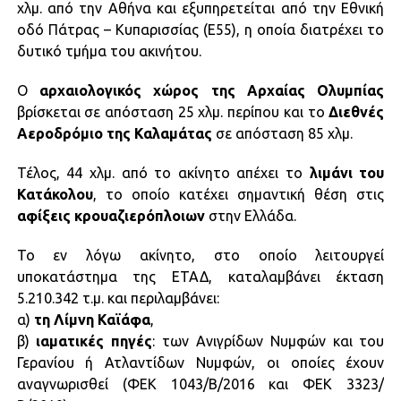
χλμ. από την Αθήνα και εξυπηρετείται από την Εθνική
οδό Πάτρας – Κυπαρισσίας (Ε55), η οποία διατρέχει το
δυτικό τμήμα του ακινήτου.
Ο
αρχαιολογικός χώρος της Αρχαίας Ολυμπίας
βρίσκεται σε απόσταση 25 χλμ. περίπου και το
Διεθνές
Αεροδρόμιο της Καλαμάτας
σε απόσταση 85 χλμ.
Τέλος, 44 χλμ. από το ακίνητο απέχει το
λιμάνι του
Κατάκολου
, το οποίο κατέχει σημαντική θέση στις
αφίξεις
κρουαζιερόπλοιων
στην Ελλάδα.
Το εν λόγω ακίνητο, στο οποίο λειτουργεί
υποκατάστημα της ΕΤΑΔ, καταλαμβάνει έκταση
5.210.342 τ.μ. και περιλαμβάνει:
α)
τη Λίμνη Καϊάφα
,
β)
ιαματικές πηγές
: των Ανιγρίδων Νυμφών και του
Γερανίου ή Ατλαντίδων Νυμφών, οι οποίες έχουν
αναγνωρισθεί (ΦΕΚ 1043/Β/2016 και ΦΕΚ 3323/