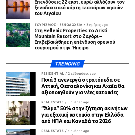
Επενδύσεις 22 εκατ. ευρώ αλλάζουν τον
ξενοδοχειακό χάρτη τεσσάρων νησιών
του Αιγαίου
ΤΟΥΡΙΣΜΟΣ - ΞΕΝΟΔΟΧΕΙΑ
3 ημέρες ago
Στη Hellenic Properties το Aristi
Mountain Resort στο Ζαγόρι –
Επιβεβαιώθηκε η επένδυση ορεινού
τουρισμού στην Ήπειρο
TRENDING
RESIDENTIAL
2 εβδομάδες ago
Ποιά 3 ανενεργά στρατόπεδα σε
Αττική, Θεσσαλονίκη και Αχαΐα θα
αξιοποιηθούν για νέες κατοικίες
REAL ESTATE
3 ημέρες ago
“Άλμα” 50% στην ζήτηση ακινήτων
για εξοχική κατοικία στην Ελλάδα
από ΗΠΑ και Καναδά το 2026
REAL ESTATE
4 ημέρες ago