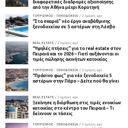
διαφορετικές διαδρομές αξιοποίησης
από την Αθήνα μέχρι Κομοτηνή
ΤΟΥΡΙΣΜΟΣ - ΞΕΝΟΔΟΧΕΙΑ
2 ημέρες ago
“Στα σκαριά” νέο έργο αναβάθμισης
ξενοδοχείου σε 5 αστέρων στη Λέσβο
REAL ESTATE
2 ημέρες ago
“Υψηλές πτήσεις” για το real estate στον
Πειραιά και το 2026 – Γιατί αυξάνονται οι
τιμές πώλησης ακινήτων κατοικίας
ΤΟΥΡΙΣΜΟΣ - ΞΕΝΟΔΟΧΕΙΑ
3 ημέρες ago
“Πράσινο φως” για νέο ξενοδοχείο 5
αστέρων στην Πάρο – Δείτε πού θα γίνει
REAL ESTATE
3 ημέρες ago
Ξεκίνησε η διόρθωση στις τιμές ενοικίων
κατοικίας στο κέντρο του Πειραιά – Τι
δείχνουν οι τάσεις
ΤΟΥΡΙΣΜΟΣ - ΞΕΝΟΔΟΧΕΙΑ
3 ημέρες ago