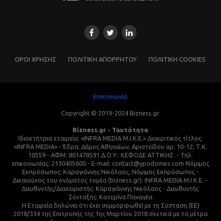
ΌΡΟΙ ΧΡΗΣΗΣ
ΠΟΛΙΤΙΚΗ ΑΠΟΡΡΗΤΟΥ
ΠΟΛΙΤΙΚΗ COOKIES
Επικοινωνία
Copyright © 2019-2024 Bizness.gr
Bizness.gr - Ταυτότητα
Ιδιοκτήτρια εταιρεία: «INFRA MEDIA M.I.K.E.» Διακριτικός τίτλος:
«INFRA MEDIA» - Έδρα: Δήμος Αθηναίων, Αριστείδου αρ. 10-12, Τ.Κ.
10559 - ΑΦΜ: 801478591 Δ.Ο.Υ.: ΚΕΦΟΔΕ ΑΤΤΙΚΗΣ. - Τηλ.
επικοινωνίας: 2130405600 - E-mail: contact@ypodomes.com Νόμιμος
Εκπρόσωπος: Καραγιάννης Νικόλαος, Νόμιμος Εκπρόσωπος -
Δικαιούχος του ονόματος τομέα (bizness.gr): INFRA MEDIA M.I.K.E. -
Διευθυντής/Διαχειριστής: Καραγιάννης Νικόλαος - Διευθυντής
Σύνταξης: Κατερίνα Παναγέα
Η Εταιρεία δηλώνει ότι έχει συμμορφωθεί με τη Σύσταση (ΕΕ)
2018/334 της Επιτροπής της 1ης Μαρτίου 2018 σχετικά με τα μέτρα