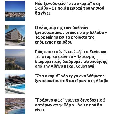
Νέο ξενοδοχείο “στα σκαριά” στη
Σκιάθο – Σε ποιά περιοχή του νησιού
θα γίνει
Ο νέος χάρτης των διεθνών
ξενοδοχειακών brands στην Ελλάδα –
Τα openings και τα projects της
επόμενης περιόδου
Πώς αποκτούν “νέα ζωή” τα Ξενία και
τα ιστορικά ακίνητα – Τέσσερις
διαφορετικές διαδρομές αξιοποίησης
από την Αθήνα μέχρι Κομοτηνή
“Στα σκαριά” νέο έργο αναβάθμισης
ξενοδοχείου σε 5 αστέρων στη Λέσβο
“Πράσινο φως” για νέο ξενοδοχείο 5
αστέρων στην Πάρο – Δείτε πού θα
γίνει