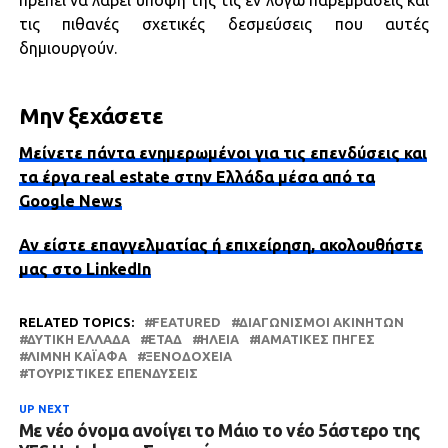
πρέπει να λάβει υπόψη της τις εν λόγω παρεμβάσεις και
τις πιθανές σχετικές δεσμεύσεις που αυτές
δημιουργούν.
Μην ξεχάσετε
Μείνετε πάντα ενημερωμένοι για τις επενδύσεις και
τα έργα real estate στην Ελλάδα μέσα από τα
Google News
Αν είστε επαγγελματίας ή επιχείρηση, ακολουθήστε
μας στο LinkedIn
RELATED TOPICS:
FEATURED
ΔΙΑΓΩΝΙΣΜΟΊ ΑΚΙΝΉΤΩΝ
ΔΥΤΙΚΗ ΕΛΛΑΔΑ
ΕΤΑΔ
ΗΛΕΊΑ
ΙΑΜΑΤΙΚΈΣ ΠΗΓΈΣ
ΛΊΜΝΗ ΚΑΪΆΦΑ
ΞΕΝΟΔΟΧΕΊΑ
ΤΟΥΡΙΣΤΙΚΈΣ ΕΠΕΝΔΎΣΕΙΣ
UP NEXT
Με νέο όνομα ανοίγει το Μάιο το νέο 5άστερο της