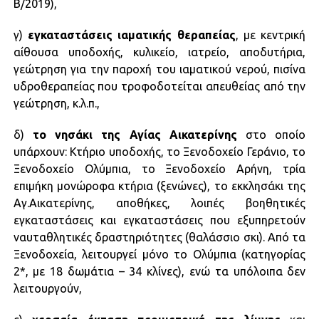
Β/2019),
γ)
εγκαταστάσεις ιαματικής θεραπείας
, με κεντρική
αίθουσα υποδοχής, κυλικείο, ιατρείο, αποδυτήρια,
γεώτρηση για την παροχή του ιαματικού νερού, πισίνα
υδροθεραπείας που τροφοδοτείται απευθείας από την
γεώτρηση, κ.λ.π.,
δ)
το νησάκι της Αγίας Αικατερίνης
στο οποίο
υπάρχουν: Κτήριο υποδοχής, το Ξενοδοχείο Γεράνιο, το
Ξενοδοχείο Ολύμπια, το Ξενοδοχείο Αρήνη, τρία
επιμήκη μονώροφα κτήρια (ξενώνες), το εκκλησάκι της
Αγ.Αικατερίνης, αποθήκες, λοιπές βοηθητικές
εγκαταστάσεις και εγκαταστάσεις που εξυπηρετούν
ναυταθλητικές δραστηριότητες (θαλάσσιο σκι). Από τα
Ξενοδοχεία, λειτουργεί μόνο το Ολύμπια (κατηγορίας
2*, με 18 δωμάτια – 34 κλίνες), ενώ τα υπόλοιπα δεν
λειτουργούν,