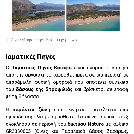
Η Λίμνη Καϊάφα στην Ηλεία – Πηγή: ΕΤΑΔ
Ιαματικές Πηγές
Οι
Ιαματικές Πηγές Καϊάφα
είναι ονομαστά λουτρά
από την αρχαιότητα, χωροθετημένα σε μια περιοχή με
απαράμιλλη φυσική ομορφιά που αποτελεί συνέχεια
του
δάσους της Στροφιλιάς
και βρίσκεται σε επαφή
με τη θάλασσα.
Η
παράκτια
ζώνη
του ακινήτου αποτελείται από
αμμώδη παραλία με αμμοθίνες. Το ακίνητο εμπίπτει εξ
ολοκλήρου σε περιοχή του
δικτύου Natura
με κωδικό
GR2330005 (Θίνες και Παραλιακό Δάσος Ζαχάρως,