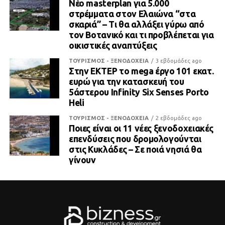
Νέο masterplan για 5.000
στρέμματα στον Ελαιώνα “στα
σκαριά” – Τι θα αλλάξει γύρω από
τον Βοτανικό και τι προβλέπεται για
οικιστικές αναπτύξεις
ΤΟΥΡΙΣΜΟΣ - ΞΕΝΟΔΟΧΕΙΑ
3 εβδομάδες ago
Στην ΕΚΤΕΡ το mega έργο 101 εκατ.
ευρώ για την κατασκευή του
5άστερου Infinity Six Senses Porto
Heli
ΤΟΥΡΙΣΜΟΣ - ΞΕΝΟΔΟΧΕΙΑ
2 εβδομάδες ago
Ποιες είναι οι 11 νέες ξενοδοχειακές
επενδύσεις που δρομολογούνται
στις Κυκλάδες – Σε ποιά νησιά θα
γίνουν