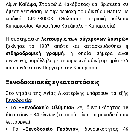
Λίμνη Καϊάφα, Στροφιλιά Κακόβατος) και βρίσκεται σε
άμεση γειτνίαση με την περιοχή του δικτύου Natura με
κωδικό GR2330008 (Θαλάσσια περιοχή κόλπου
Κυπαρισσίας: Ακρωτήριο Κατάκολο – Κυπαρισσία).
Η συστηματική
λειτουργία των σύγχρονων λουτρών
ξεκίνησε το 1907 οπότε και κατασκευάσθηκε η
σιδηροδρομική
γραμμή
, η οποία σήμερα είναι
ανενεργή, παράλληλα με τη σημερινή οδική αρτηρία Ε55
που συνδέει τον Πύργο με την Κυπαρισσία.
Ξενοδοχειακές εγκαταστάσεις
Στο νησάκι της Αγίας Αικατερίνης υπάρχουν τα εξής
ξενοδοχεία
:
• Το «
Ξενοδοχείο Ολύμπια»
2*, δυναμικότητας 18
δωματίων – 34 κλινών (το οποίο είναι το μοναδικό που
λειτουργεί).
• Το «
Ξενοδοχείο Γεράνιο»
, δυναμικότητας 46