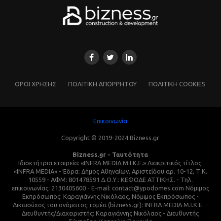
ΌΡΟΙ ΧΡΗΣΗΣ
ΠΟΛΙΤΙΚΗ ΑΠΟΡΡΗΤΟΥ
ΠΟΛΙΤΙΚΗ COOKIES
Επικοινωνία
Copyright © 2019-2024 Bizness.gr
Bizness.gr - Ταυτότητα
Ιδιοκτήτρια εταιρεία: «INFRA MEDIA M.I.K.E.» Διακριτικός τίτλος:
«INFRA MEDIA» - Έδρα: Δήμος Αθηναίων, Αριστείδου αρ. 10-12, Τ.Κ.
10559 - ΑΦΜ: 801478591 Δ.Ο.Υ.: ΚΕΦΟΔΕ ΑΤΤΙΚΗΣ. - Τηλ.
επικοινωνίας: 2130405600 - E-mail: contact@ypodomes.com Νόμιμος
Εκπρόσωπος: Καραγιάννης Νικόλαος, Νόμιμος Εκπρόσωπος -
Δικαιούχος του ονόματος τομέα (bizness.gr): INFRA MEDIA M.I.K.E. -
Διευθυντής/Διαχειριστής: Καραγιάννης Νικόλαος - Διευθυντής