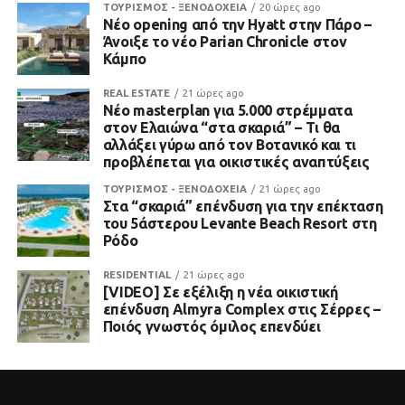
ΤΟΥΡΙΣΜΟΣ - ΞΕΝΟΔΟΧΕΙΑ
20 ώρες ago
Νέο opening από την Hyatt στην Πάρο –
Άνοιξε το νέο Parian Chronicle στον
Κάμπο
REAL ESTATE
21 ώρες ago
Νέο masterplan για 5.000 στρέμματα
στον Ελαιώνα “στα σκαριά” – Τι θα
αλλάξει γύρω από τον Βοτανικό και τι
προβλέπεται για οικιστικές αναπτύξεις
ΤΟΥΡΙΣΜΟΣ - ΞΕΝΟΔΟΧΕΙΑ
21 ώρες ago
Στα “σκαριά” επένδυση για την επέκταση
του 5άστερου Levante Beach Resort στη
Ρόδο
RESIDENTIAL
21 ώρες ago
[VIDEO] Σε εξέλιξη η νέα οικιστική
επένδυση Almyra Complex στις Σέρρες –
Ποιός γνωστός όμιλος επενδύει