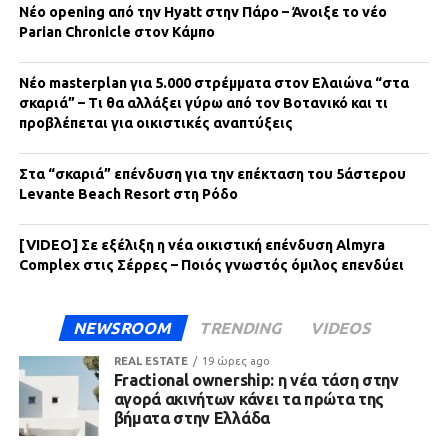
Νέο opening από την Hyatt στην Πάρο – Άνοιξε το νέο
Parian Chronicle στον Κάμπο
Νέο masterplan για 5.000 στρέμματα στον Ελαιώνα “στα
σκαριά” – Τι θα αλλάξει γύρω από τον Βοτανικό και τι
προβλέπεται για οικιστικές αναπτύξεις
Στα “σκαριά” επένδυση για την επέκταση του 5άστερου
Levante Beach Resort στη Ρόδο
[VIDEO] Σε εξέλιξη η νέα οικιστική επένδυση Almyra
Complex στις Σέρρες – Ποιός γνωστός όμιλος επενδύει
NEWSROOM
TRENDING
VIDEOS
REAL ESTATE
19 ώρες ago
Fractional ownership: η νέα τάση στην
αγορά ακινήτων κάνει τα πρώτα της
βήματα στην Ελλάδα