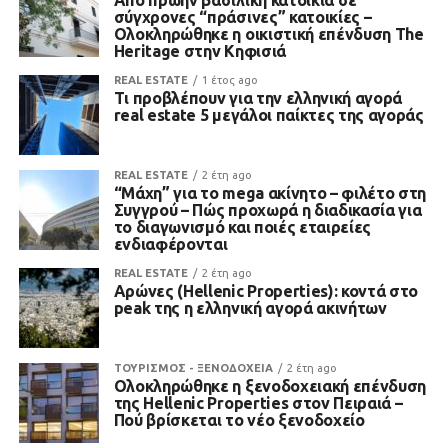
Από πρώην βασιλική κατοικία σε
σύγχρονες “πράσινες” κατοικίες –
Ολοκληρώθηκε η οικιστική επένδυση The
Heritage στην Κηφισιά
REAL ESTATE
1 έτος ago
Τι προβλέπουν για την ελληνική αγορά
real estate 5 μεγάλοι παίκτες της αγοράς
REAL ESTATE
2 έτη ago
“Μάχη” για το mega ακίνητο – φιλέτο στη
Συγγρού – Πώς προχωρά η διαδικασία για
το διαγωνισμό και ποιές εταιρείες
ενδιαφέρονται
REAL ESTATE
2 έτη ago
Αρώνες (Hellenic Properties): κοντά στο
peak της η ελληνική αγορά ακινήτων
ΤΟΥΡΙΣΜΟΣ - ΞΕΝΟΔΟΧΕΙΑ
2 έτη ago
Ολοκληρώθηκε η ξενοδοχειακή επένδυση
της Hellenic Properties στον Πειραιά –
Πού βρίσκεται το νέο ξενοδοχείο