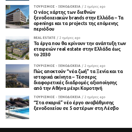
ΤΟΥΡΙΣΜΟΣ - ΞΕΝΟΔΟΧΕΙΑ
2 ημέρες ago
Ο νέος χάρτης των διεθνών
ξενοδοχειακών brands στην Ελλάδα – Τα
openings και τα projects της επόμενης
περιόδου
REAL ESTATE
2 ημέρες ago
Τα έργα που θα κρίνουν την ανάπτυξη των
εταιρειών real estate στην Ελλάδα έως
το 2030
ΤΟΥΡΙΣΜΟΣ - ΞΕΝΟΔΟΧΕΙΑ
2 ημέρες ago
Πώς αποκτούν “νέα ζωή” τα Ξενία και τα
ιστορικά ακίνητα – Τέσσερις
διαφορετικές διαδρομές αξιοποίησης
από την Αθήνα μέχρι Κομοτηνή
ΤΟΥΡΙΣΜΟΣ - ΞΕΝΟΔΟΧΕΙΑ
2 ημέρες ago
“Στα σκαριά” νέο έργο αναβάθμισης
ξενοδοχείου σε 5 αστέρων στη Λέσβο