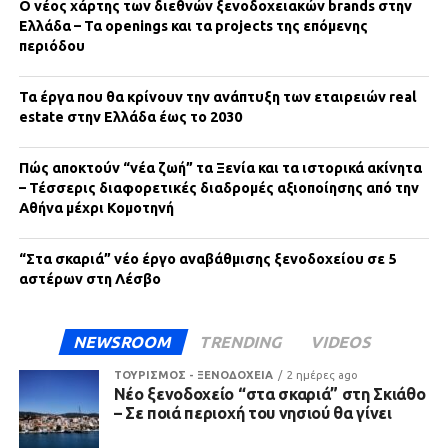
Ο νέος χάρτης των διεθνών ξενοδοχειακών brands στην
Ελλάδα – Τα openings και τα projects της επόμενης
περιόδου
Τα έργα που θα κρίνουν την ανάπτυξη των εταιρειών real
estate στην Ελλάδα έως το 2030
Πώς αποκτούν “νέα ζωή” τα Ξενία και τα ιστορικά ακίνητα
– Τέσσερις διαφορετικές διαδρομές αξιοποίησης από την
Αθήνα μέχρι Κομοτηνή
“Στα σκαριά” νέο έργο αναβάθμισης ξενοδοχείου σε 5
αστέρων στη Λέσβο
NEWSROOM
TRENDING
VIDEOS
ΤΟΥΡΙΣΜΟΣ - ΞΕΝΟΔΟΧΕΙΑ
2 ημέρες ago
Νέο ξενοδοχείο “στα σκαριά” στη Σκιάθο
– Σε ποιά περιοχή του νησιού θα γίνει