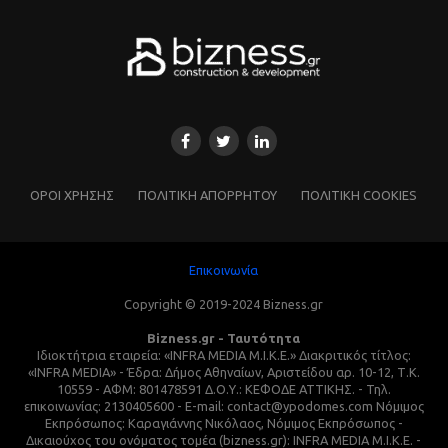
ΌΡΟΙ ΧΡΗΣΗΣ
ΠΟΛΙΤΙΚΗ ΑΠΟΡΡΗΤΟΥ
ΠΟΛΙΤΙΚΗ COOKIES
Επικοινωνία
Copyright © 2019-2024 Bizness.gr
Bizness.gr - Ταυτότητα
Ιδιοκτήτρια εταιρεία: «INFRA MEDIA M.I.K.E.» Διακριτικός τίτλος:
«INFRA MEDIA» - Έδρα: Δήμος Αθηναίων, Αριστείδου αρ. 10-12, Τ.Κ.
10559 - ΑΦΜ: 801478591 Δ.Ο.Υ.: ΚΕΦΟΔΕ ΑΤΤΙΚΗΣ. - Τηλ.
επικοινωνίας: 2130405600 - E-mail: contact@ypodomes.com Νόμιμος
Εκπρόσωπος: Καραγιάννης Νικόλαος, Νόμιμος Εκπρόσωπος -
Δικαιούχος του ονόματος τομέα (bizness.gr): INFRA MEDIA M.I.K.E. -