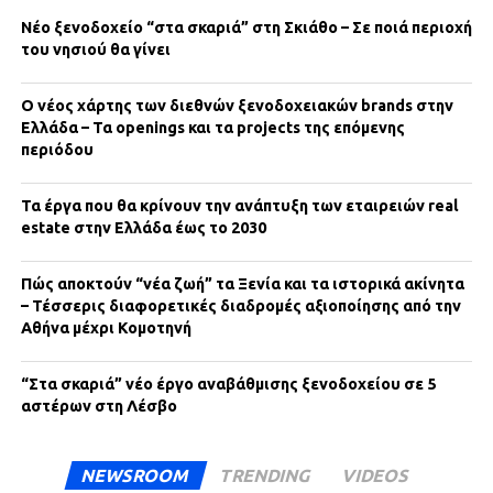
Νέο ξενοδοχείο “στα σκαριά” στη Σκιάθο – Σε ποιά περιοχή
του νησιού θα γίνει
Ο νέος χάρτης των διεθνών ξενοδοχειακών brands στην
Ελλάδα – Τα openings και τα projects της επόμενης
περιόδου
Τα έργα που θα κρίνουν την ανάπτυξη των εταιρειών real
estate στην Ελλάδα έως το 2030
Πώς αποκτούν “νέα ζωή” τα Ξενία και τα ιστορικά ακίνητα
– Τέσσερις διαφορετικές διαδρομές αξιοποίησης από την
Αθήνα μέχρι Κομοτηνή
“Στα σκαριά” νέο έργο αναβάθμισης ξενοδοχείου σε 5
αστέρων στη Λέσβο
NEWSROOM
TRENDING
VIDEOS