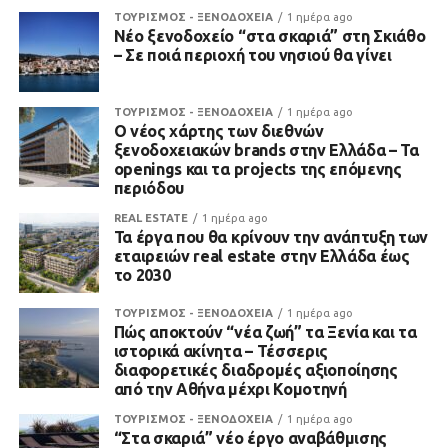
ΤΟΥΡΙΣΜΟΣ - ΞΕΝΟΔΟΧΕΙΑ
1 ημέρα ago
Νέο ξενοδοχείο “στα σκαριά” στη Σκιάθο
– Σε ποιά περιοχή του νησιού θα γίνει
ΤΟΥΡΙΣΜΟΣ - ΞΕΝΟΔΟΧΕΙΑ
1 ημέρα ago
Ο νέος χάρτης των διεθνών
ξενοδοχειακών brands στην Ελλάδα – Τα
openings και τα projects της επόμενης
περιόδου
REAL ESTATE
1 ημέρα ago
Τα έργα που θα κρίνουν την ανάπτυξη των
εταιρειών real estate στην Ελλάδα έως
το 2030
ΤΟΥΡΙΣΜΟΣ - ΞΕΝΟΔΟΧΕΙΑ
1 ημέρα ago
Πώς αποκτούν “νέα ζωή” τα Ξενία και τα
ιστορικά ακίνητα – Τέσσερις
διαφορετικές διαδρομές αξιοποίησης
από την Αθήνα μέχρι Κομοτηνή
ΤΟΥΡΙΣΜΟΣ - ΞΕΝΟΔΟΧΕΙΑ
1 ημέρα ago
“Στα σκαριά” νέο έργο αναβάθμισης