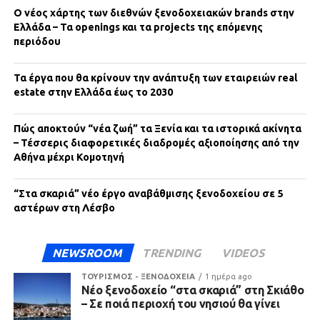
Ο νέος χάρτης των διεθνών ξενοδοχειακών brands στην
Ελλάδα – Τα openings και τα projects της επόμενης
περιόδου
Τα έργα που θα κρίνουν την ανάπτυξη των εταιρειών real
estate στην Ελλάδα έως το 2030
Πώς αποκτούν “νέα ζωή” τα Ξενία και τα ιστορικά ακίνητα
– Τέσσερις διαφορετικές διαδρομές αξιοποίησης από την
Αθήνα μέχρι Κομοτηνή
“Στα σκαριά” νέο έργο αναβάθμισης ξενοδοχείου σε 5
αστέρων στη Λέσβο
NEWSROOM
TRENDING
VIDEOS
ΤΟΥΡΙΣΜΟΣ - ΞΕΝΟΔΟΧΕΙΑ
1 ημέρα ago
Νέο ξενοδοχείο “στα σκαριά” στη Σκιάθο
– Σε ποιά περιοχή του νησιού θα γίνει