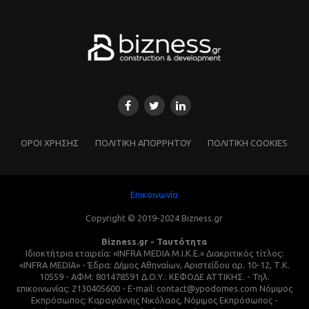
ΌΡΟΙ ΧΡΗΣΗΣ
ΠΟΛΙΤΙΚΗ ΑΠΟΡΡΗΤΟΥ
ΠΟΛΙΤΙΚΗ COOKIES
Επικοινωνία
Copyright © 2019-2024 Bizness.gr
Bizness.gr - Ταυτότητα
Ιδιοκτήτρια εταιρεία: «INFRA MEDIA M.I.K.E.» Διακριτικός τίτλος:
«INFRA MEDIA» - Έδρα: Δήμος Αθηναίων, Αριστείδου αρ. 10-12, Τ.Κ.
10559 - ΑΦΜ: 801478591 Δ.Ο.Υ.: ΚΕΦΟΔΕ ΑΤΤΙΚΗΣ. - Τηλ.
επικοινωνίας: 2130405600 - E-mail: contact@ypodomes.com Νόμιμος
Εκπρόσωπος: Καραγιάννης Νικόλαος, Νόμιμος Εκπρόσωπος -