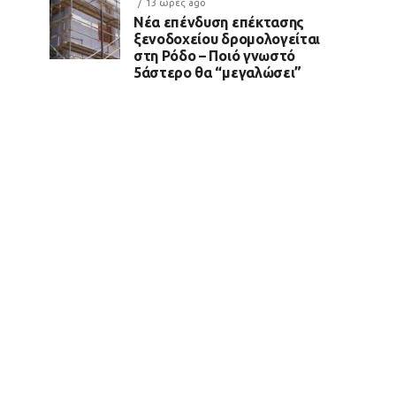
13 ώρες ago
Νέα επένδυση επέκτασης
ξενοδοχείου δρομολογείται
στη Ρόδο – Ποιό γνωστό
5άστερο θα “μεγαλώσει”