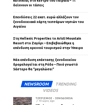
κατοικίας στο κέντρο του Πειραιά – Τι
δείχνουν οι τάσεις
Επενδύσεις 22 εκατ. ευρώ αλλάζουν τον
ξενοδοχειακό χάρτη τεσσάρων νησιών του
Αιγαίου
Στη Hellenic Properties το Aristi Mountain
Resort στο Ζαγόρι – Επιβεβαιώθηκε η
επένδυση ορεινού τουρισμού στην Ήπειρο
Νέα επένδυση επέκτασης ξενοδοχείου
δρομολογείται στη Ρόδο – Ποιό γνωστό
5άστερο θα “μεγαλώσει”
NEWSROOM
TRENDING
VIDEOS
ΤΟΥΡΙΣΜΟΣ - ΞΕΝΟΔΟΧΕΙΑ
10 ώρες ago