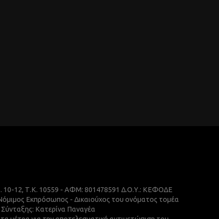
ρ. 10-12, Τ.Κ. 10559 - ΑΦΜ: 801478591 Δ.Ο.Υ.: ΚΕΦΟΔΕ
 Νόμιμος Εκπρόσωπος - Δικαιούχος του ονόματος τομέα
ής Σύνταξης: Κατερίνα Παναγέα