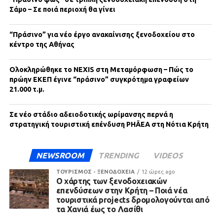
Σάμο – Σε ποιά περιοχή θα γίνει
“Πράσινο” για νέο έργο ανακαίνισης ξενοδοχείου στο
κέντρο της Αθήνας
Ολοκληρώθηκε το NEXIS στη Μεταμόρφωση – Πώς το
πρώην ΕΚΕΠ έγινε “πράσινο” συγκρότημα γραφείων
21.000 τ.μ.
Σε νέο στάδιο αδειοδοτικής ωρίμανσης περνά η
στρατηγική τουριστική επένδυση PHĀEA στη Νότια Κρήτη
NEWSROOM
TRENDING
VIDEOS
ΤΟΥΡΙΣΜΟΣ - ΞΕΝΟΔΟΧΕΙΑ
12 ώρες ago
Ο χάρτης των ξενοδοχειακών
επενδύσεων στην Κρήτη – Ποιά νέα
τουριστικά projects δρομολογούνται από
τα Χανιά έως το Λασίθι