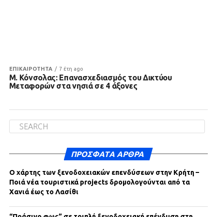
ΕΠΙΚΑΙΡΟΤΗΤΑ
7 έτη ago
Μ. Κόνσολας: Επανασχεδιασμός του Δικτύου
Μεταφορών στα νησιά σε 4 άξονες
ΠΡΌΣΦΑΤΑ ΆΡΘΡΑ
Ο χάρτης των ξενοδοχειακών επενδύσεων στην Κρήτη –
Ποιά νέα τουριστικά projects δρομολογούνται από τα
Χανιά έως το Λασίθι
“Πράσινο φως” σε τριπλή ξενοδοχειακή επένδυση στη