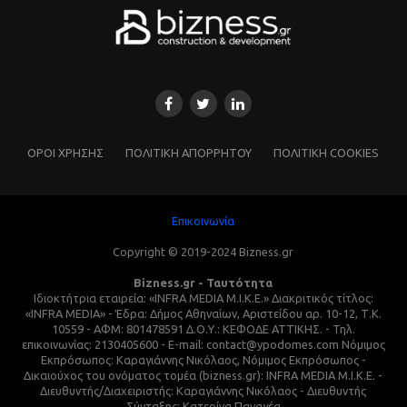
ΌΡΟΙ ΧΡΗΣΗΣ
ΠΟΛΙΤΙΚΗ ΑΠΟΡΡΗΤΟΥ
ΠΟΛΙΤΙΚΗ COOKIES
Επικοινωνία
Copyright © 2019-2024 Bizness.gr
Bizness.gr - Ταυτότητα
Ιδιοκτήτρια εταιρεία: «INFRA MEDIA M.I.K.E.» Διακριτικός τίτλος:
«INFRA MEDIA» - Έδρα: Δήμος Αθηναίων, Αριστείδου αρ. 10-12, Τ.Κ.
10559 - ΑΦΜ: 801478591 Δ.Ο.Υ.: ΚΕΦΟΔΕ ΑΤΤΙΚΗΣ. - Τηλ.
επικοινωνίας: 2130405600 - E-mail: contact@ypodomes.com Νόμιμος
Εκπρόσωπος: Καραγιάννης Νικόλαος, Νόμιμος Εκπρόσωπος -
Δικαιούχος του ονόματος τομέα (bizness.gr): INFRA MEDIA M.I.K.E. -
Διευθυντής/Διαχειριστής: Καραγιάννης Νικόλαος - Διευθυντής
Σύνταξης: Κατερίνα Παναγέα