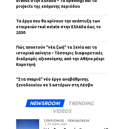
brands στην Ελλάδα – Τα openings και τα
projects της επόμενης περιόδου
Τα έργα που θα κρίνουν την ανάπτυξη των
εταιρειών real estate στην Ελλάδα έως το
2030
Πώς αποκτούν “νέα ζωή” τα Ξενία και τα
ιστορικά ακίνητα – Τέσσερις διαφορετικές
διαδρομές αξιοποίησης από την Αθήνα μέχρι
Κομοτηνή
“Στα σκαριά” νέο έργο αναβάθμισης
ξενοδοχείου σε 5 αστέρων στη Λέσβο
NEWSROOM
TRENDING
VIDEOS
ΤΟΥΡΙΣΜΟΣ - ΞΕΝΟΔΟΧΕΙΑ
23 ώρες ago