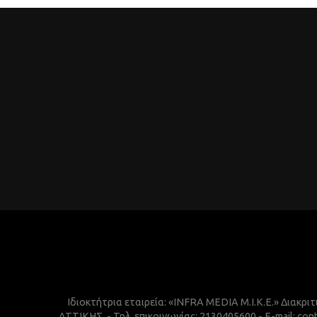
Ιδιοκτήτρια εταιρεία: «INFRA MEDIA M.I.K.E.» Διακρι
ΑΤΤΙΚΗΣ. - Τηλ. επικοινωνίας: 2130405600 - E-mail: