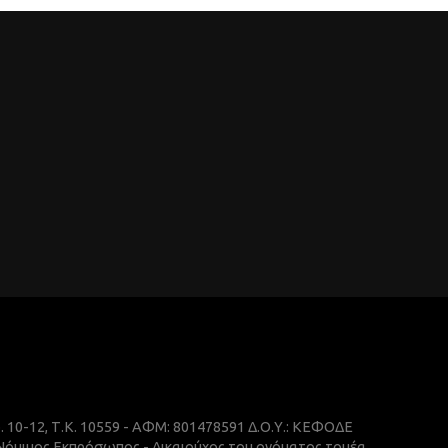
ρ. 10-12, Τ.Κ. 10559 - ΑΦΜ: 801478591 Δ.Ο.Υ.: ΚΕΦΟΔΕ
 Νόμιμος Εκπρόσωπος - Δικαιούχος του ονόματος τομέα