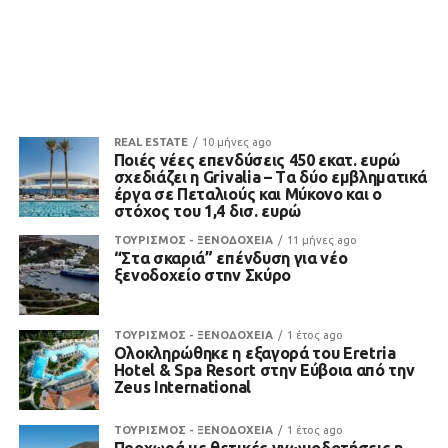
REAL ESTATE
10 μήνες ago
Ποιές νέες επενδύσεις 450 εκατ. ευρώ
σχεδιάζει η Grivalia – Tα δύο εμβληματικά
έργα σε Πεταλιούς και Μύκονο και ο
στόχος του 1,4 δισ. ευρώ
ΤΟΥΡΙΣΜΟΣ - ΞΕΝΟΔΟΧΕΙΑ
11 μήνες ago
“Στα σκαριά” επένδυση για νέο
ξενοδοχείο στnν Σκύρο
ΤΟΥΡΙΣΜΟΣ - ΞΕΝΟΔΟΧΕΙΑ
1 έτος ago
Ολοκληρώθηκε η εξαγορά του Eretria
Hotel & Spa Resort στην Εύβοια από την
Zeus International
ΤΟΥΡΙΣΜΟΣ - ΞΕΝΟΔΟΧΕΙΑ
1 έτος ago