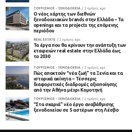
ΤΟΥΡΙΣΜΟΣ - ΞΕΝΟΔΟΧΕΙΑ
2 ημέρες ago
Ο νέος χάρτης των διεθνών
ξενοδοχειακών brands στην Ελλάδα – Τα
openings και τα projects της επόμενης
περιόδου
REAL ESTATE
2 ημέρες ago
Τα έργα που θα κρίνουν την ανάπτυξη των
εταιρειών real estate στην Ελλάδα έως
το 2030
ΤΟΥΡΙΣΜΟΣ - ΞΕΝΟΔΟΧΕΙΑ
2 ημέρες ago
Πώς αποκτούν “νέα ζωή” τα Ξενία και τα
ιστορικά ακίνητα – Τέσσερις
διαφορετικές διαδρομές αξιοποίησης
από την Αθήνα μέχρι Κομοτηνή
ΤΟΥΡΙΣΜΟΣ - ΞΕΝΟΔΟΧΕΙΑ
2 ημέρες ago
“Στα σκαριά” νέο έργο αναβάθμισης
ξενοδοχείου σε 5 αστέρων στη Λέσβο