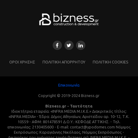
ΌΡΟΙ ΧΡΗΣΗΣ
ΠΟΛΙΤΙΚΗ ΑΠΟΡΡΗΤΟΥ
ΠΟΛΙΤΙΚΗ COOKIES
Επικοινωνία
Copyright © 2019-2024 Bizness.gr
Bizness.gr - Ταυτότητα
Ιδιοκτήτρια εταιρεία: «INFRA MEDIA M.I.K.E.» Διακριτικός τίτλος:
«INFRA MEDIA» - Έδρα: Δήμος Αθηναίων, Αριστείδου αρ. 10-12, Τ.Κ.
10559 - ΑΦΜ: 801478591 Δ.Ο.Υ.: ΚΕΦΟΔΕ ΑΤΤΙΚΗΣ. - Τηλ.
επικοινωνίας: 2130405600 - E-mail: contact@ypodomes.com Νόμιμος
Εκπρόσωπος: Καραγιάννης Νικόλαος, Νόμιμος Εκπρόσωπος -
Δικαιούχος του ονόματος τομέα (bizness.gr): INFRA MEDIA M.I.K.E. -