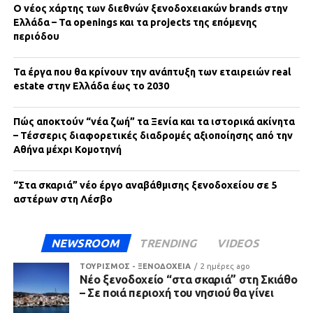
Ο νέος χάρτης των διεθνών ξενοδοχειακών brands στην
Ελλάδα – Τα openings και τα projects της επόμενης
περιόδου
Τα έργα που θα κρίνουν την ανάπτυξη των εταιρειών real
estate στην Ελλάδα έως το 2030
Πώς αποκτούν “νέα ζωή” τα Ξενία και τα ιστορικά ακίνητα
– Τέσσερις διαφορετικές διαδρομές αξιοποίησης από την
Αθήνα μέχρι Κομοτηνή
“Στα σκαριά” νέο έργο αναβάθμισης ξενοδοχείου σε 5
αστέρων στη Λέσβο
NEWSROOM
TRENDING
VIDEOS
ΤΟΥΡΙΣΜΟΣ - ΞΕΝΟΔΟΧΕΙΑ
2 ημέρες ago
Νέο ξενοδοχείο “στα σκαριά” στη Σκιάθο
– Σε ποιά περιοχή του νησιού θα γίνει