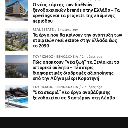
Ο νέος χάρτης των διεθνών
ξενοδοχειακών brands στην Ελλάδα – Τα
openings και τα projects της επόμενης
περιόδου
REAL ESTATE
2 ημέρες ago
Τα έργα που θα κρίνουν την ανάπτυξη των
εταιρειών real estate στην Ελλάδα έως
το 2030
ΤΟΥΡΙΣΜΟΣ - ΞΕΝΟΔΟΧΕΙΑ
2 ημέρες ago
Πώς αποκτούν “νέα ζωή” τα Ξενία και τα
ιστορικά ακίνητα – Τέσσερις
διαφορετικές διαδρομές αξιοποίησης
από την Αθήνα μέχρι Κομοτηνή
ΤΟΥΡΙΣΜΟΣ - ΞΕΝΟΔΟΧΕΙΑ
2 ημέρες ago
“Στα σκαριά” νέο έργο αναβάθμισης
ξενοδοχείου σε 5 αστέρων στη Λέσβο