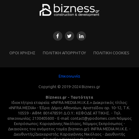
ΌΡΟΙ ΧΡΗΣΗΣ
ΠΟΛΙΤΙΚΗ ΑΠΟΡΡΗΤΟΥ
ΠΟΛΙΤΙΚΗ COOKIES
Επικοινωνία
Copyright © 2019-2024 Bizness.gr
Bizness.gr - Ταυτότητα
Ιδιοκτήτρια εταιρεία: «INFRA MEDIA M.I.K.E.» Διακριτικός τίτλος:
«INFRA MEDIA» - Έδρα: Δήμος Αθηναίων, Αριστείδου αρ. 10-12, Τ.Κ.
10559 - ΑΦΜ: 801478591 Δ.Ο.Υ.: ΚΕΦΟΔΕ ΑΤΤΙΚΗΣ. - Τηλ.
επικοινωνίας: 2130405600 - E-mail: contact@ypodomes.com Νόμιμος
Εκπρόσωπος: Καραγιάννης Νικόλαος, Νόμιμος Εκπρόσωπος -
Δικαιούχος του ονόματος τομέα (bizness.gr): INFRA MEDIA M.I.K.E. -
Διευθυντής/Διαχειριστής: Καραγιάννης Νικόλαος - Διευθυντής