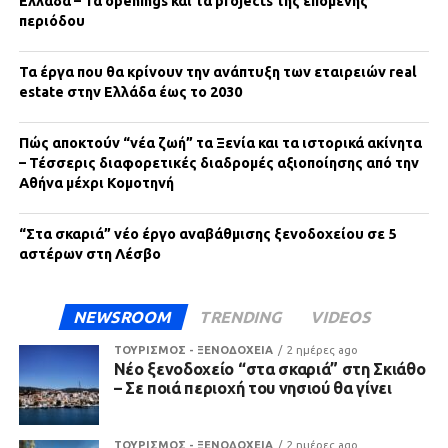
Ελλάδα – Τα openings και τα projects της επόμενης
περιόδου
Τα έργα που θα κρίνουν την ανάπτυξη των εταιρειών real
estate στην Ελλάδα έως το 2030
Πώς αποκτούν “νέα ζωή” τα Ξενία και τα ιστορικά ακίνητα
– Τέσσερις διαφορετικές διαδρομές αξιοποίησης από την
Αθήνα μέχρι Κομοτηνή
“Στα σκαριά” νέο έργο αναβάθμισης ξενοδοχείου σε 5
αστέρων στη Λέσβο
NEWSROOM
TRENDING
VIDEOS
ΤΟΥΡΙΣΜΟΣ - ΞΕΝΟΔΟΧΕΙΑ
2 ημέρες ago
Νέο ξενοδοχείο “στα σκαριά” στη Σκιάθο
– Σε ποιά περιοχή του νησιού θα γίνει
ΤΟΥΡΙΣΜΟΣ - ΞΕΝΟΔΟΧΕΙΑ
2 ημέρες ago