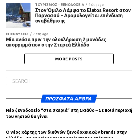
ΤΟΥΡΙΣΜΟΣ - ΞΕΝΟΔΟΧΕΙΑ
4 έτη ago
Στον Όμιλο Λάμψα το Elatos Resort στον
Παρνασσό – Δρομολογείται επένδυση
αναβάθμισης
ΕΠΕΝΔΥΣΕΙΣ
7 έτη ago
Μία ανάσα πριν την ολοκλήρωση 2 μονάδες
απορριμμάτων στην Στερεά Ελλάδα
MORE POSTS
ΠΡΌΣΦΑΤΑ ΆΡΘΡΑ
Νέο ξενοδοχείο “στα σκαριά” στη Σκιάθο – Σε ποιά περιοχή
του νησιού θα γίνει
Ο νέος χάρτης των διεθνών ξενοδοχειακών brands στην