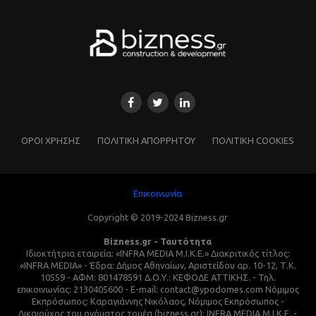
ΌΡΟΙ ΧΡΗΣΗΣ
ΠΟΛΙΤΙΚΗ ΑΠΟΡΡΗΤΟΥ
ΠΟΛΙΤΙΚΗ COOKIES
Επικοινωνία
Copyright © 2019-2024 Bizness.gr
Bizness.gr - Ταυτότητα
Ιδιοκτήτρια εταιρεία: «INFRA MEDIA M.I.K.E.» Διακριτικός τίτλος:
«INFRA MEDIA» - Έδρα: Δήμος Αθηναίων, Αριστείδου αρ. 10-12, Τ.Κ.
10559 - ΑΦΜ: 801478591 Δ.Ο.Υ.: ΚΕΦΟΔΕ ΑΤΤΙΚΗΣ. - Τηλ.
επικοινωνίας: 2130405600 - E-mail: contact@ypodomes.com Νόμιμος
Εκπρόσωπος: Καραγιάννης Νικόλαος, Νόμιμος Εκπρόσωπος -
Δικαιούχος του ονόματος τομέα (bizness.gr): INFRA MEDIA M.I.K.E. -