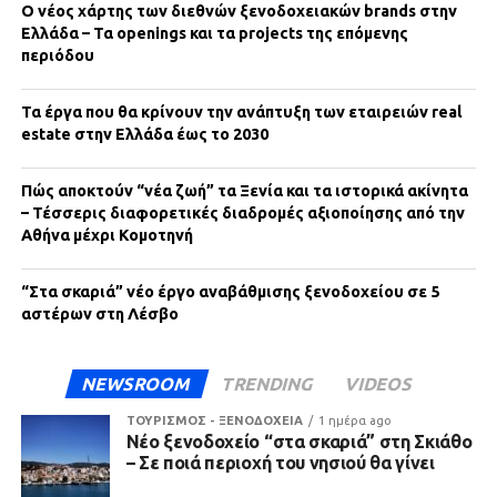
Ο νέος χάρτης των διεθνών ξενοδοχειακών brands στην
Ελλάδα – Τα openings και τα projects της επόμενης
περιόδου
Τα έργα που θα κρίνουν την ανάπτυξη των εταιρειών real
estate στην Ελλάδα έως το 2030
Πώς αποκτούν “νέα ζωή” τα Ξενία και τα ιστορικά ακίνητα
– Τέσσερις διαφορετικές διαδρομές αξιοποίησης από την
Αθήνα μέχρι Κομοτηνή
“Στα σκαριά” νέο έργο αναβάθμισης ξενοδοχείου σε 5
αστέρων στη Λέσβο
NEWSROOM
TRENDING
VIDEOS
ΤΟΥΡΙΣΜΟΣ - ΞΕΝΟΔΟΧΕΙΑ
1 ημέρα ago
Νέο ξενοδοχείο “στα σκαριά” στη Σκιάθο
– Σε ποιά περιοχή του νησιού θα γίνει