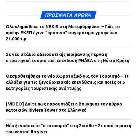
ΠΡΌΣΦΑΤΑ ΆΡΘΡΑ
Ολοκληρώθηκε το NEXIS στη Μεταμόρφωση – Πώς το
πρώην ΕΚΕΠ έγινε “πράσινο” συγκρότημα γραφείων
21.000 τ.μ.
Σε νέο στάδιο αδειοδοτικής ωρίμανσης περνά η
στρατηγική τουριστική επένδυση PHĀEA στη Νότια Κρήτη
Θεσμοθετήθηκε το νέο Χωροταξικό για τον Τουρισμό – Τι
αλλάζει για τις ξενοδοχειακές επενδύσεις και ποιές οι 5
κατηγορίες τουριστικής ανάπτυξης
[VIDEO] Δείτε πώς παρουσιάζει η Bouygues τον πύργο
κατοικιών Riviera Tower στο Ελληνικό
Νέο ξενοδοχείο “στα σκαριά” στη Σκιάθο – Σε ποιά περιοχή
του νησιού θα γίνει