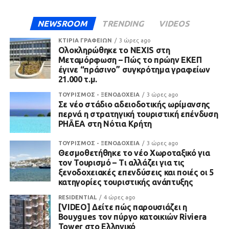
NEWSROOM
TRENDING
VIDEOS
ΚΤΙΡΙΑ ΓΡΑΦΕΙΩΝ
3 ώρες ago
Ολοκληρώθηκε το NEXIS στη
Μεταμόρφωση – Πώς το πρώην ΕΚΕΠ
έγινε “πράσινο” συγκρότημα γραφείων
21.000 τ.μ.
ΤΟΥΡΙΣΜΟΣ - ΞΕΝΟΔΟΧΕΙΑ
3 ώρες ago
Σε νέο στάδιο αδειοδοτικής ωρίμανσης
περνά η στρατηγική τουριστική επένδυση
PHĀEA στη Νότια Κρήτη
ΤΟΥΡΙΣΜΟΣ - ΞΕΝΟΔΟΧΕΙΑ
3 ώρες ago
Θεσμοθετήθηκε το νέο Χωροταξικό για
τον Τουρισμό – Τι αλλάζει για τις
ξενοδοχειακές επενδύσεις και ποιές οι 5
κατηγορίες τουριστικής ανάπτυξης
RESIDENTIAL
4 ώρες ago
[VIDEO] Δείτε πώς παρουσιάζει η
Bouygues τον πύργο κατοικιών Riviera
Tower στο Ελληνικό