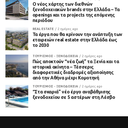
Ο νέος χάρτης των διεθνών
ξενοδοχειακών brands στην Ελλάδα – Τα
openings και τα projects της επόμενης
περιόδου
REAL ESTATE
2 ημέρες ago
Τα έργα που θα κρίνουν την ανάπτυξη των
εταιρειών real estate στην Ελλάδα έως
το 2030
ΤΟΥΡΙΣΜΟΣ - ΞΕΝΟΔΟΧΕΙΑ
2 ημέρες ago
Πώς αποκτούν “νέα ζωή” τα Ξενία και τα
ιστορικά ακίνητα – Τέσσερις
διαφορετικές διαδρομές αξιοποίησης
από την Αθήνα μέχρι Κομοτηνή
ΤΟΥΡΙΣΜΟΣ - ΞΕΝΟΔΟΧΕΙΑ
2 ημέρες ago
“Στα σκαριά” νέο έργο αναβάθμισης
ξενοδοχείου σε 5 αστέρων στη Λέσβο