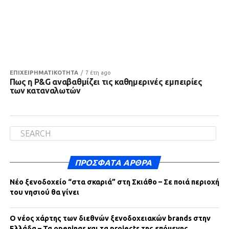
ΕΠΙΧΕΙΡΗΜΑΤΙΚΟΤΗΤΑ
7 έτη ago
Πως η P&G αναβαθμίζει τις καθημερινές εμπειρίες
των καταναλωτών
ΠΡΌΣΦΑΤΑ ΆΡΘΡΑ
Νέο ξενοδοχείο “στα σκαριά” στη Σκιάθο – Σε ποιά περιοχή
του νησιού θα γίνει
Ο νέος χάρτης των διεθνών ξενοδοχειακών brands στην
Ελλάδα – Τα openings και τα projects της επόμενης