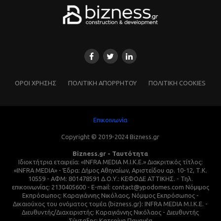
ΌΡΟΙ ΧΡΗΣΗΣ
ΠΟΛΙΤΙΚΗ ΑΠΟΡΡΗΤΟΥ
ΠΟΛΙΤΙΚΗ COOKIES
Επικοινωνία
Copyright © 2019-2024 Bizness.gr
Bizness.gr - Ταυτότητα
Ιδιοκτήτρια εταιρεία: «INFRA MEDIA M.I.K.E.» Διακριτικός τίτλος:
«INFRA MEDIA» - Έδρα: Δήμος Αθηναίων, Αριστείδου αρ. 10-12, Τ.Κ.
10559 - ΑΦΜ: 801478591 Δ.Ο.Υ.: ΚΕΦΟΔΕ ΑΤΤΙΚΗΣ. - Τηλ.
επικοινωνίας: 2130405600 - E-mail: contact@ypodomes.com Νόμιμος
Εκπρόσωπος: Καραγιάννης Νικόλαος, Νόμιμος Εκπρόσωπος -
Δικαιούχος του ονόματος τομέα (bizness.gr): INFRA MEDIA M.I.K.E. -
Διευθυντής/Διαχειριστής: Καραγιάννης Νικόλαος - Διευθυντής
Σύνταξης: Κατερίνα Παναγέα