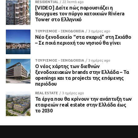
RESIDENTIAL
22 λεπτά ago
[VIDEO] Δείτε πώς παρουσιάζει η
Bouygues τον πύργο κατοικιών Riviera
Tower στο Ελληνικό
ΤΟΥΡΙΣΜΟΣ - ΞΕΝΟΔΟΧΕΙΑ
3 ημέρες ago
Νέο ξενοδοχείο “στα σκαριά” στη Σκιάθο
– Σε ποιά περιοχή του νησιού θα γίνει
ΤΟΥΡΙΣΜΟΣ - ΞΕΝΟΔΟΧΕΙΑ
3 ημέρες ago
Ο νέος χάρτης των διεθνών
ξενοδοχειακών brands στην Ελλάδα – Τα
openings και τα projects της επόμενης
περιόδου
REAL ESTATE
3 ημέρες ago
Τα έργα που θα κρίνουν την ανάπτυξη των
εταιρειών real estate στην Ελλάδα έως
το 2030