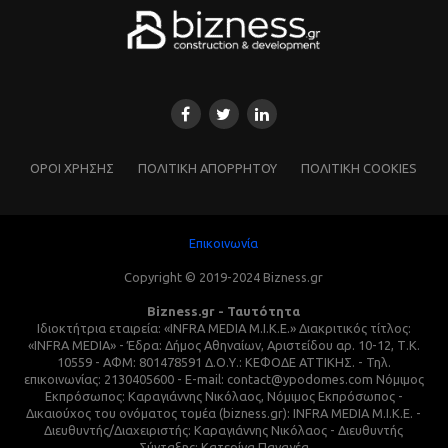
ΌΡΟΙ ΧΡΗΣΗΣ
ΠΟΛΙΤΙΚΗ ΑΠΟΡΡΗΤΟΥ
ΠΟΛΙΤΙΚΗ COOKIES
Επικοινωνία
Copyright © 2019-2024 Bizness.gr
Bizness.gr - Ταυτότητα
Ιδιοκτήτρια εταιρεία: «INFRA MEDIA M.I.K.E.» Διακριτικός τίτλος:
«INFRA MEDIA» - Έδρα: Δήμος Αθηναίων, Αριστείδου αρ. 10-12, Τ.Κ.
10559 - ΑΦΜ: 801478591 Δ.Ο.Υ.: ΚΕΦΟΔΕ ΑΤΤΙΚΗΣ. - Τηλ.
επικοινωνίας: 2130405600 - E-mail: contact@ypodomes.com Νόμιμος
Εκπρόσωπος: Καραγιάννης Νικόλαος, Νόμιμος Εκπρόσωπος -
Δικαιούχος του ονόματος τομέα (bizness.gr): INFRA MEDIA M.I.K.E. -
Διευθυντής/Διαχειριστής: Καραγιάννης Νικόλαος - Διευθυντής
Σύνταξης: Κατερίνα Παναγέα