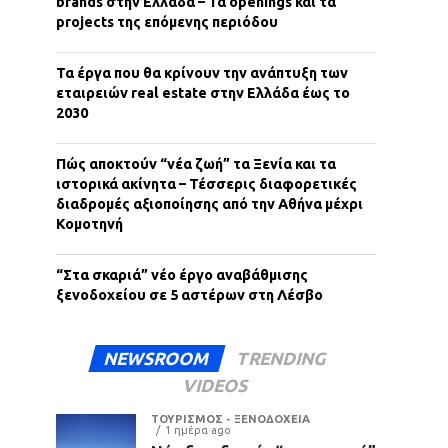
brands στην Ελλάδα – Τα openings και τα
projects της επόμενης περιόδου
Τα έργα που θα κρίνουν την ανάπτυξη των
εταιρειών real estate στην Ελλάδα έως το
2030
Πώς αποκτούν “νέα ζωή” τα Ξενία και τα
ιστορικά ακίνητα – Τέσσερις διαφορετικές
διαδρομές αξιοποίησης από την Αθήνα μέχρι
Κομοτηνή
“Στα σκαριά” νέο έργο αναβάθμισης
ξενοδοχείου σε 5 αστέρων στη Λέσβο
NEWSROOM
TRENDING
VIDEOS
ΤΟΥΡΙΣΜΟΣ - ΞΕΝΟΔΟΧΕΙΑ
1 ημέρα ago