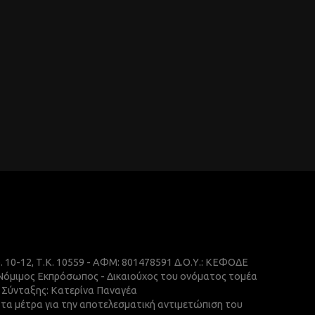
ρ. 10-12, Τ.Κ. 10559 - ΑΦΜ: 801478591 Δ.Ο.Υ.: ΚΕΦΟΔΕ
 Νόμιμος Εκπρόσωπος - Δικαιούχος του ονόματος τομέα
ής Σύνταξης: Κατερίνα Παναγέα
ε τα μέτρα για την αποτελεσματική αντιμετώπιση του