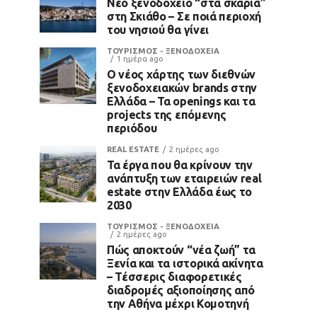
Νέο ξενοδοχείο “στα σκαριά”
στη Σκιάθο – Σε ποιά περιοχή
του νησιού θα γίνει
ΤΟΥΡΙΣΜΟΣ - ΞΕΝΟΔΟΧΕΙΑ
1 ημέρα ago
Ο νέος χάρτης των διεθνών
ξενοδοχειακών brands στην
Ελλάδα – Τα openings και τα
projects της επόμενης
περιόδου
REAL ESTATE
2 ημέρες ago
Τα έργα που θα κρίνουν την
ανάπτυξη των εταιρειών real
estate στην Ελλάδα έως το
2030
ΤΟΥΡΙΣΜΟΣ - ΞΕΝΟΔΟΧΕΙΑ
2 ημέρες ago
Πώς αποκτούν “νέα ζωή” τα
Ξενία και τα ιστορικά ακίνητα
– Τέσσερις διαφορετικές
διαδρομές αξιοποίησης από
την Αθήνα μέχρι Κομοτηνή