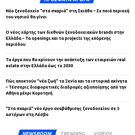
Νέο ξενοδοχείο “στα σκαριά” στη Σκιάθο – Σε ποιά περιοχή
του νησιού θα γίνει
Ο νέος χάρτης των διεθνών ξενοδοχειακών brands στην
Ελλάδα – Τα openings και τα projects της επόμενης
περιόδου
Τα έργα που θα κρίνουν την ανάπτυξη των εταιρειών real
estate στην Ελλάδα έως το 2030
Πώς αποκτούν “νέα ζωή” τα Ξενία και τα ιστορικά ακίνητα
– Τέσσερις διαφορετικές διαδρομές αξιοποίησης από την
Αθήνα μέχρι Κομοτηνή
“Στα σκαριά” νέο έργο αναβάθμισης ξενοδοχείου σε 5
αστέρων στη Λέσβο
NEWSROOM
TRENDING
VIDEOS