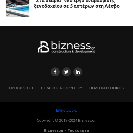
“Στα σκαριά” νέο έργο αναβάθμισης
ξενοδοχείου σε 5 αστέρων στη Λέσβο
ΌΡΟΙ ΧΡΗΣΗΣ
ΠΟΛΙΤΙΚΗ ΑΠΟΡΡΗΤΟΥ
ΠΟΛΙΤΙΚΗ COOKIES
Επικοινωνία
Copyright © 2019-2024 Bizness.gr
Bizness.gr - Ταυτότητα