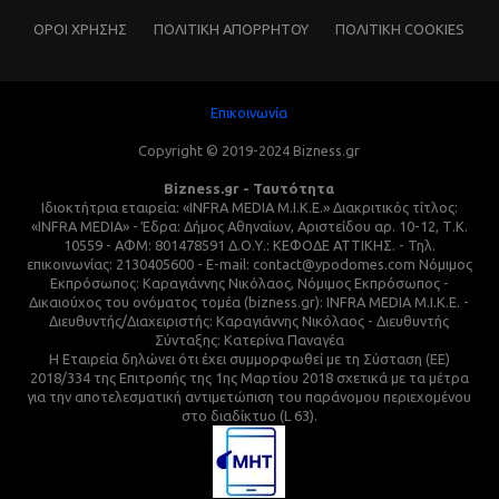
ΌΡΟΙ ΧΡΗΣΗΣ
ΠΟΛΙΤΙΚΗ ΑΠΟΡΡΗΤΟΥ
ΠΟΛΙΤΙΚΗ COOKIES
Επικοινωνία
Copyright © 2019-2024 Bizness.gr
Bizness.gr - Ταυτότητα
Ιδιοκτήτρια εταιρεία: «INFRA MEDIA M.I.K.E.» Διακριτικός τίτλος:
«INFRA MEDIA» - Έδρα: Δήμος Αθηναίων, Αριστείδου αρ. 10-12, Τ.Κ.
10559 - ΑΦΜ: 801478591 Δ.Ο.Υ.: ΚΕΦΟΔΕ ΑΤΤΙΚΗΣ. - Τηλ.
επικοινωνίας: 2130405600 - E-mail: contact@ypodomes.com Νόμιμος
Εκπρόσωπος: Καραγιάννης Νικόλαος, Νόμιμος Εκπρόσωπος -
Δικαιούχος του ονόματος τομέα (bizness.gr): INFRA MEDIA M.I.K.E. -
Διευθυντής/Διαχειριστής: Καραγιάννης Νικόλαος - Διευθυντής
Σύνταξης: Κατερίνα Παναγέα
Η Εταιρεία δηλώνει ότι έχει συμμορφωθεί με τη Σύσταση (ΕΕ)
2018/334 της Επιτροπής της 1ης Μαρτίου 2018 σχετικά με τα μέτρα
για την αποτελεσματική αντιμετώπιση του παράνομου περιεχομένου
στο διαδίκτυο (L 63).