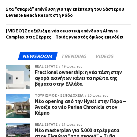
Στα “σκαριά” επένδυση για την επέκταση του 5άστερου
Levante Beach Resort στη Ρόδο
[VIDEO] Σε εξέλιξη η νέα οικιστική επένδυση Almyra
Complex στις Σέρρες – Ποιός γνωστός όμιλος επενδύει
NEWSROOM
TRENDING
VIDEOS
REAL ESTATE
19 ώρες ago
Fractional ownership: η νέα τάση στην
αγορά ακινήτων κάνει τα πρώτα της
βήματα στην Ελλάδα
ΤΟΥΡΙΣΜΟΣ - ΞΕΝΟΔΟΧΕΙΑ
20 ώρες ago
Νέο opening από την Hyatt στην Πάρο –
Άνοιξε το νέο Parian Chronicle στον
Κάμπο
REAL ESTATE
21 ώρες ago
Νέο masterplan για 5.000 στρέμματα
στον Ελαιώνα “στα σκαριά” – Τι θα