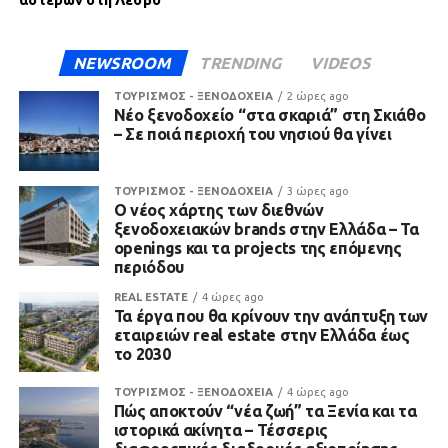
αστέρων στη Λέσβο
NEWSROOM
TRENDING
VIDEOS
ΤΟΥΡΙΣΜΟΣ - ΞΕΝΟΔΟΧΕΙΑ
2 ώρες ago
Νέο ξενοδοχείο “στα σκαριά” στη Σκιάθο
– Σε ποιά περιοχή του νησιού θα γίνει
ΤΟΥΡΙΣΜΟΣ - ΞΕΝΟΔΟΧΕΙΑ
3 ώρες ago
Ο νέος χάρτης των διεθνών
ξενοδοχειακών brands στην Ελλάδα – Τα
openings και τα projects της επόμενης
περιόδου
REAL ESTATE
4 ώρες ago
Τα έργα που θα κρίνουν την ανάπτυξη των
εταιρειών real estate στην Ελλάδα έως
το 2030
ΤΟΥΡΙΣΜΟΣ - ΞΕΝΟΔΟΧΕΙΑ
4 ώρες ago
Πώς αποκτούν “νέα ζωή” τα Ξενία και τα
ιστορικά ακίνητα – Τέσσερις