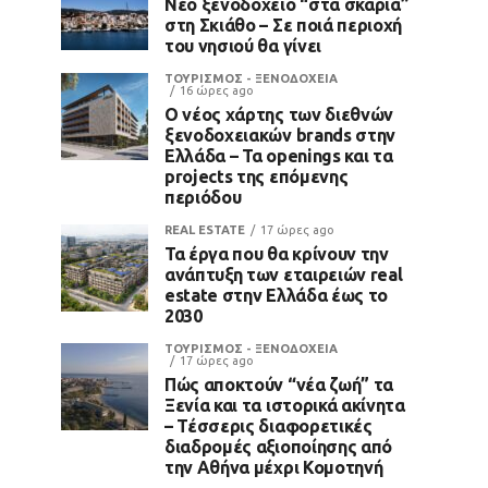
Νέο ξενοδοχείο “στα σκαριά”
στη Σκιάθο – Σε ποιά περιοχή
του νησιού θα γίνει
ΤΟΥΡΙΣΜΟΣ - ΞΕΝΟΔΟΧΕΙΑ
16 ώρες ago
Ο νέος χάρτης των διεθνών
ξενοδοχειακών brands στην
Ελλάδα – Τα openings και τα
projects της επόμενης
περιόδου
REAL ESTATE
17 ώρες ago
Τα έργα που θα κρίνουν την
ανάπτυξη των εταιρειών real
estate στην Ελλάδα έως το
2030
ΤΟΥΡΙΣΜΟΣ - ΞΕΝΟΔΟΧΕΙΑ
17 ώρες ago
Πώς αποκτούν “νέα ζωή” τα
Ξενία και τα ιστορικά ακίνητα
– Τέσσερις διαφορετικές
διαδρομές αξιοποίησης από
την Αθήνα μέχρι Κομοτηνή