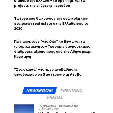
brands στην Ελλάδα – Τα openings και τα
projects της επόμενης περιόδου
Τα έργα που θα κρίνουν την ανάπτυξη των
εταιρειών real estate στην Ελλάδα έως το
2030
Πώς αποκτούν “νέα ζωή” τα Ξενία και τα
ιστορικά ακίνητα – Τέσσερις διαφορετικές
διαδρομές αξιοποίησης από την Αθήνα μέχρι
Κομοτηνή
“Στα σκαριά” νέο έργο αναβάθμισης
ξενοδοχείου σε 5 αστέρων στη Λέσβο
NEWSROOM
TRENDING
VIDEOS
ΤΟΥΡΙΣΜΟΣ - ΞΕΝΟΔΟΧΕΙΑ
15 ώρες ago