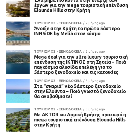
Ένα βήμα πιο κοντά στην έναρξη των
έργων για την mega τουριστική επένδυση
Elounda Hills στην Κρήτη
ΤΟΥΡΙΣΜΟΣ - ΞΕΝΟΔΟΧΕΙΑ
2 μήνες ago
Άνοιξε στην Κρήτη το πρώτο 5άστερο
INNSiDE by Meliá στον κόσμο
ΤΟΥΡΙΣΜΟΣ - ΞΕΝΟΔΟΧΕΙΑ
3 μήνες ago
Mega deal για την ultra luxury τουριστική
επένδυση της ΙΚΤΙΝΟΣ στη Σητεία – Ποιά
παγκόσμια αλυσίδα επελέγη για το
5άστερο ξενοδοχείο και τις κατοικίες
ΤΟΥΡΙΣΜΟΣ - ΞΕΝΟΔΟΧΕΙΑ
3 μήνες ago
Στα “σκαριά” νέο 5άστερο ξενοδοχείο
στην Ελούντα – Ποιό γνωστό ξενοδοχείο
θα αναβαθμιστεί
ΤΟΥΡΙΣΜΟΣ - ΞΕΝΟΔΟΧΕΙΑ
3 μήνες ago
Με AKTOR και Δομική Κρήτης προχωρά η
mega τουριστική επένδυση Elounda Hills
στην Κρήτη