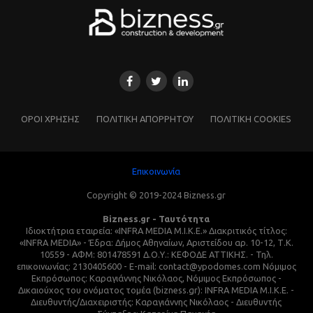
ΌΡΟΙ ΧΡΗΣΗΣ
ΠΟΛΙΤΙΚΗ ΑΠΟΡΡΗΤΟΥ
ΠΟΛΙΤΙΚΗ COOKIES
Επικοινωνία
Copyright © 2019-2024 Bizness.gr
Bizness.gr - Ταυτότητα
Ιδιοκτήτρια εταιρεία: «INFRA MEDIA M.I.K.E.» Διακριτικός τίτλος:
«INFRA MEDIA» - Έδρα: Δήμος Αθηναίων, Αριστείδου αρ. 10-12, Τ.Κ.
10559 - ΑΦΜ: 801478591 Δ.Ο.Υ.: ΚΕΦΟΔΕ ΑΤΤΙΚΗΣ. - Τηλ.
επικοινωνίας: 2130405600 - E-mail: contact@ypodomes.com Νόμιμος
Εκπρόσωπος: Καραγιάννης Νικόλαος, Νόμιμος Εκπρόσωπος -
Δικαιούχος του ονόματος τομέα (bizness.gr): INFRA MEDIA M.I.K.E. -
Διευθυντής/Διαχειριστής: Καραγιάννης Νικόλαος - Διευθυντής