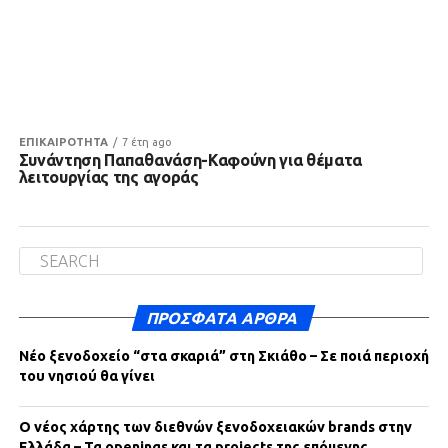
ΕΠΙΚΑΙΡΟΤΗΤΑ
7 έτη ago
Συνάντηση Παπαθανάση-Καφούνη για θέματα
λειτουργίας της αγοράς
ΠΡΌΣΦΑΤΑ ΆΡΘΡΑ
Νέο ξενοδοχείο “στα σκαριά” στη Σκιάθο – Σε ποιά περιοχή
του νησιού θα γίνει
Ο νέος χάρτης των διεθνών ξενοδοχειακών brands στην
Ελλάδα – Τα openings και τα projects της επόμενης