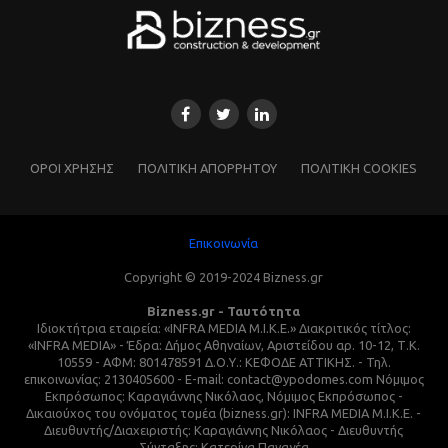
ΌΡΟΙ ΧΡΗΣΗΣ
ΠΟΛΙΤΙΚΗ ΑΠΟΡΡΗΤΟΥ
ΠΟΛΙΤΙΚΗ COOKIES
Επικοινωνία
Copyright © 2019-2024 Bizness.gr
Bizness.gr - Ταυτότητα
Ιδιοκτήτρια εταιρεία: «INFRA MEDIA M.I.K.E.» Διακριτικός τίτλος:
«INFRA MEDIA» - Έδρα: Δήμος Αθηναίων, Αριστείδου αρ. 10-12, Τ.Κ.
10559 - ΑΦΜ: 801478591 Δ.Ο.Υ.: ΚΕΦΟΔΕ ΑΤΤΙΚΗΣ. - Τηλ.
επικοινωνίας: 2130405600 - E-mail: contact@ypodomes.com Νόμιμος
Εκπρόσωπος: Καραγιάννης Νικόλαος, Νόμιμος Εκπρόσωπος -
Δικαιούχος του ονόματος τομέα (bizness.gr): INFRA MEDIA M.I.K.E. -
Διευθυντής/Διαχειριστής: Καραγιάννης Νικόλαος - Διευθυντής
Σύνταξης: Κατερίνα Παναγέα