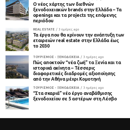
Ο νέος χάρτης των διεθνών
ξενοδοχειακών brands στην Ελλάδα – Τα
openings και τα projects της επόμενης
περιόδου
REAL ESTATE
3 ημέρες ago
Τα έργα που θα κρίνουν την ανάπτυξη των
εταιρειών real estate στην Ελλάδα έως
το 2030
ΤΟΥΡΙΣΜΟΣ - ΞΕΝΟΔΟΧΕΙΑ
3 ημέρες ago
Πώς αποκτούν “νέα ζωή” τα Ξενία και τα
ιστορικά ακίνητα – Τέσσερις
διαφορετικές διαδρομές αξιοποίησης
από την Αθήνα μέχρι Κομοτηνή
ΤΟΥΡΙΣΜΟΣ - ΞΕΝΟΔΟΧΕΙΑ
3 ημέρες ago
“Στα σκαριά” νέο έργο αναβάθμισης
ξενοδοχείου σε 5 αστέρων στη Λέσβο