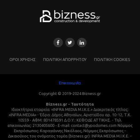
ΌΡΟΙ ΧΡΗΣΗΣ
ΠΟΛΙΤΙΚΗ ΑΠΟΡΡΗΤΟΥ
ΠΟΛΙΤΙΚΗ COOKIES
Επικοινωνία
Copyright © 2019-2024 Bizness.gr
Bizness.gr - Ταυτότητα
Ιδιοκτήτρια εταιρεία: «INFRA MEDIA M.I.K.E.» Διακριτικός τίτλος:
«INFRA MEDIA» - Έδρα: Δήμος Αθηναίων, Αριστείδου αρ. 10-12, Τ.Κ.
10559 - ΑΦΜ: 801478591 Δ.Ο.Υ.: ΚΕΦΟΔΕ ΑΤΤΙΚΗΣ. - Τηλ.
επικοινωνίας: 2130405600 - E-mail: contact@ypodomes.com Νόμιμος
Εκπρόσωπος: Καραγιάννης Νικόλαος, Νόμιμος Εκπρόσωπος -
Δικαιούχος του ονόματος τομέα (bizness.gr): INFRA MEDIA M.I.K.E. -