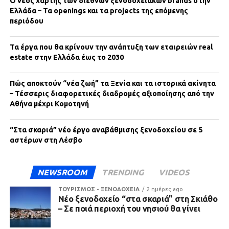
Ο νέος χάρτης των διεθνών ξενοδοχειακών brands στην
Ελλάδα – Τα openings και τα projects της επόμενης
περιόδου
Τα έργα που θα κρίνουν την ανάπτυξη των εταιρειών real
estate στην Ελλάδα έως το 2030
Πώς αποκτούν “νέα ζωή” τα Ξενία και τα ιστορικά ακίνητα
– Τέσσερις διαφορετικές διαδρομές αξιοποίησης από την
Αθήνα μέχρι Κομοτηνή
“Στα σκαριά” νέο έργο αναβάθμισης ξενοδοχείου σε 5
αστέρων στη Λέσβο
NEWSROOM
TRENDING
VIDEOS
ΤΟΥΡΙΣΜΟΣ - ΞΕΝΟΔΟΧΕΙΑ
2 ημέρες ago
Νέο ξενοδοχείο “στα σκαριά” στη Σκιάθο
– Σε ποιά περιοχή του νησιού θα γίνει