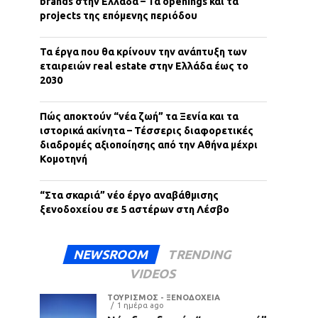
brands στην Ελλάδα – Τα openings και τα
projects της επόμενης περιόδου
Τα έργα που θα κρίνουν την ανάπτυξη των
εταιρειών real estate στην Ελλάδα έως το
2030
Πώς αποκτούν “νέα ζωή” τα Ξενία και τα
ιστορικά ακίνητα – Τέσσερις διαφορετικές
διαδρομές αξιοποίησης από την Αθήνα μέχρι
Κομοτηνή
“Στα σκαριά” νέο έργο αναβάθμισης
ξενοδοχείου σε 5 αστέρων στη Λέσβο
NEWSROOM
TRENDING
VIDEOS
ΤΟΥΡΙΣΜΟΣ - ΞΕΝΟΔΟΧΕΙΑ
1 ημέρα ago