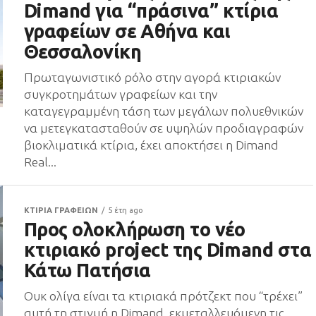
Dimand για “πράσινα” κτίρια
γραφείων σε Αθήνα και
Θεσσαλονίκη
Πρωταγωνιστικό ρόλο στην αγορά κτιριακών
συγκροτημάτων γραφείων και την
καταγεγραμμένη τάση των μεγάλων πολυεθνικών
να μετεγκατασταθούν σε υψηλών προδιαγραφών
βιοκλιματικά κτίρια, έχει αποκτήσει η Dimand
Real...
ΚΤΙΡΙΑ ΓΡΑΦΕΙΩΝ
5 έτη ago
Προς ολοκλήρωση το νέο
κτιριακό project της Dimand στα
Κάτω Πατήσια
Ουκ ολίγα είναι τα κτιριακά πρότζεκτ που “τρέχει”
αυτή τη στιγμή η Dimand, εκμεταλλευόμενη τις