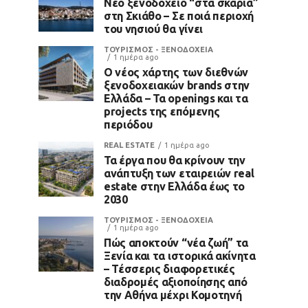
Νέο ξενοδοχείο “στα σκαριά”
στη Σκιάθο – Σε ποιά περιοχή
του νησιού θα γίνει
ΤΟΥΡΙΣΜΟΣ - ΞΕΝΟΔΟΧΕΙΑ
1 ημέρα ago
Ο νέος χάρτης των διεθνών
ξενοδοχειακών brands στην
Ελλάδα – Τα openings και τα
projects της επόμενης
περιόδου
REAL ESTATE
1 ημέρα ago
Τα έργα που θα κρίνουν την
ανάπτυξη των εταιρειών real
estate στην Ελλάδα έως το
2030
ΤΟΥΡΙΣΜΟΣ - ΞΕΝΟΔΟΧΕΙΑ
1 ημέρα ago
Πώς αποκτούν “νέα ζωή” τα
Ξενία και τα ιστορικά ακίνητα
– Τέσσερις διαφορετικές
διαδρομές αξιοποίησης από
την Αθήνα μέχρι Κομοτηνή