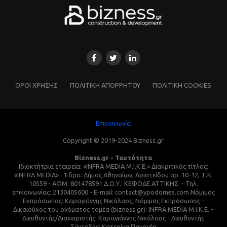
ΌΡΟΙ ΧΡΗΣΗΣ
ΠΟΛΙΤΙΚΗ ΑΠΟΡΡΗΤΟΥ
ΠΟΛΙΤΙΚΗ COOKIES
Επικοινωνία
Copyright © 2019-2024 Bizness.gr
Bizness.gr - Ταυτότητα
Ιδιοκτήτρια εταιρεία: «INFRA MEDIA M.I.K.E.» Διακριτικός τίτλος:
«INFRA MEDIA» - Έδρα: Δήμος Αθηναίων, Αριστείδου αρ. 10-12, Τ.Κ.
10559 - ΑΦΜ: 801478591 Δ.Ο.Υ.: ΚΕΦΟΔΕ ΑΤΤΙΚΗΣ. - Τηλ.
επικοινωνίας: 2130405600 - E-mail: contact@ypodomes.com Νόμιμος
Εκπρόσωπος: Καραγιάννης Νικόλαος, Νόμιμος Εκπρόσωπος -
Δικαιούχος του ονόματος τομέα (bizness.gr): INFRA MEDIA M.I.K.E. -
Διευθυντής/Διαχειριστής: Καραγιάννης Νικόλαος - Διευθυντής
Σύνταξης: Κατερίνα Παναγέα