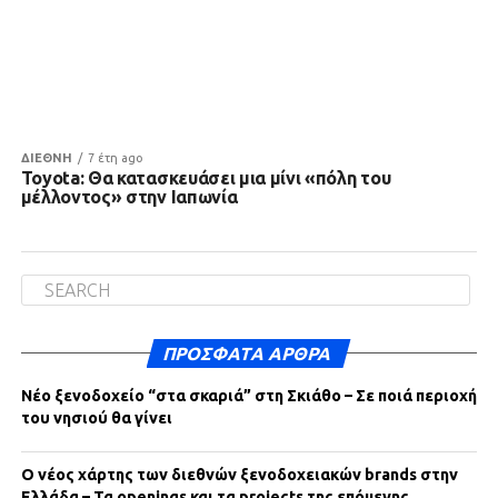
ΔΙΕΘΝΗ
7 έτη ago
Toyota: Θα κατασκευάσει μια μίνι «πόλη του
μέλλοντος» στην Ιαπωνία
ΠΡΌΣΦΑΤΑ ΆΡΘΡΑ
Νέο ξενοδοχείο “στα σκαριά” στη Σκιάθο – Σε ποιά περιοχή
του νησιού θα γίνει
Ο νέος χάρτης των διεθνών ξενοδοχειακών brands στην
Ελλάδα – Τα openings και τα projects της επόμενης