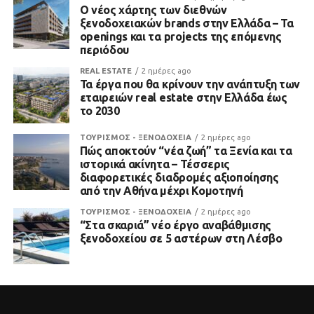
Ο νέος χάρτης των διεθνών
ξενοδοχειακών brands στην Ελλάδα – Τα
openings και τα projects της επόμενης
περιόδου
REAL ESTATE
2 ημέρες ago
Τα έργα που θα κρίνουν την ανάπτυξη των
εταιρειών real estate στην Ελλάδα έως
το 2030
ΤΟΥΡΙΣΜΟΣ - ΞΕΝΟΔΟΧΕΙΑ
2 ημέρες ago
Πώς αποκτούν “νέα ζωή” τα Ξενία και τα
ιστορικά ακίνητα – Τέσσερις
διαφορετικές διαδρομές αξιοποίησης
από την Αθήνα μέχρι Κομοτηνή
ΤΟΥΡΙΣΜΟΣ - ΞΕΝΟΔΟΧΕΙΑ
2 ημέρες ago
“Στα σκαριά” νέο έργο αναβάθμισης
ξενοδοχείου σε 5 αστέρων στη Λέσβο