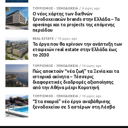
ΤΟΥΡΙΣΜΟΣ - ΞΕΝΟΔΟΧΕΙΑ
9 ώρες ago
Ο νέος χάρτης των διεθνών
ξενοδοχειακών brands στην Ελλάδα – Τα
openings και τα projects της επόμενης
περιόδου
REAL ESTATE
10 ώρες ago
Τα έργα που θα κρίνουν την ανάπτυξη των
εταιρειών real estate στην Ελλάδα έως
το 2030
ΤΟΥΡΙΣΜΟΣ - ΞΕΝΟΔΟΧΕΙΑ
10 ώρες ago
Πώς αποκτούν “νέα ζωή” τα Ξενία και τα
ιστορικά ακίνητα – Τέσσερις
διαφορετικές διαδρομές αξιοποίησης
από την Αθήνα μέχρι Κομοτηνή
ΤΟΥΡΙΣΜΟΣ - ΞΕΝΟΔΟΧΕΙΑ
10 ώρες ago
“Στα σκαριά” νέο έργο αναβάθμισης
ξενοδοχείου σε 5 αστέρων στη Λέσβο