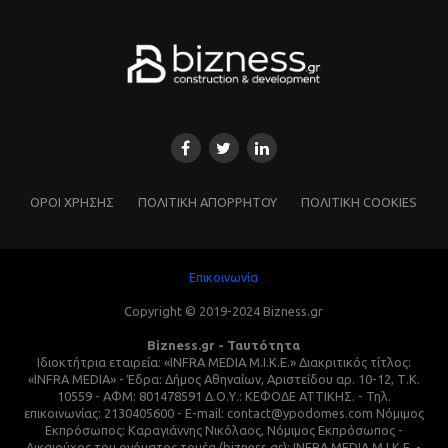
ΌΡΟΙ ΧΡΗΣΗΣ
ΠΟΛΙΤΙΚΗ ΑΠΟΡΡΗΤΟΥ
ΠΟΛΙΤΙΚΗ COOKIES
Επικοινωνία
Copyright © 2019-2024 Bizness.gr
Bizness.gr - Ταυτότητα
Ιδιοκτήτρια εταιρεία: «INFRA MEDIA M.I.K.E.» Διακριτικός τίτλος:
«INFRA MEDIA» - Έδρα: Δήμος Αθηναίων, Αριστείδου αρ. 10-12, Τ.Κ.
10559 - ΑΦΜ: 801478591 Δ.Ο.Υ.: ΚΕΦΟΔΕ ΑΤΤΙΚΗΣ. - Τηλ.
επικοινωνίας: 2130405600 - E-mail: contact@ypodomes.com Νόμιμος
Εκπρόσωπος: Καραγιάννης Νικόλαος, Νόμιμος Εκπρόσωπος -
Δικαιούχος του ονόματος τομέα (bizness.gr): INFRA MEDIA M.I.K.E. -