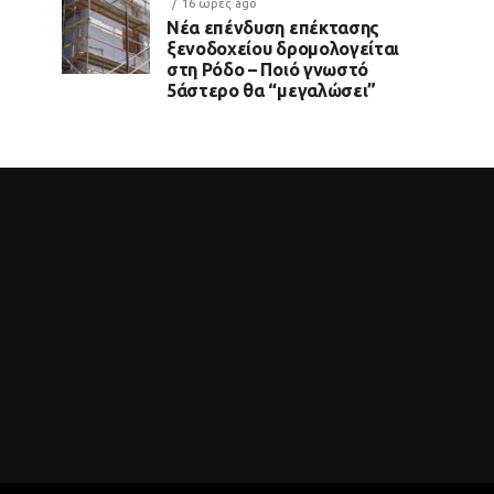
16 ώρες ago
Νέα επένδυση επέκτασης
ξενοδοχείου δρομολογείται
στη Ρόδο – Ποιό γνωστό
5άστερο θα “μεγαλώσει”