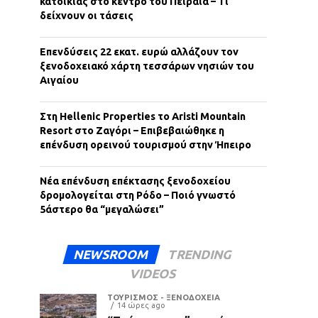
κατοικίας στο κέντρο του Πειραιά – Τι
δείχνουν οι τάσεις
Επενδύσεις 22 εκατ. ευρώ αλλάζουν τον
ξενοδοχειακό χάρτη τεσσάρων νησιών του
Αιγαίου
Στη Hellenic Properties το Aristi Mountain
Resort στο Ζαγόρι – Επιβεβαιώθηκε η
επένδυση ορεινού τουρισμού στην Ήπειρο
Νέα επένδυση επέκτασης ξενοδοχείου
δρομολογείται στη Ρόδο – Ποιό γνωστό
5άστερο θα “μεγαλώσει”
NEWSROOM
TRENDING
VIDEOS
ΤΟΥΡΙΣΜΟΣ - ΞΕΝΟΔΟΧΕΙΑ
14 ώρες ago