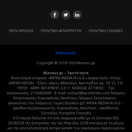
ΌΡΟΙ ΧΡΗΣΗΣ
ΠΟΛΙΤΙΚΗ ΑΠΟΡΡΗΤΟΥ
ΠΟΛΙΤΙΚΗ COOKIES
Επικοινωνία
Copyright © 2019-2024 Bizness.gr
Bizness.gr - Ταυτότητα
Ιδιοκτήτρια εταιρεία: «INFRA MEDIA M.I.K.E.» Διακριτικός τίτλος:
«INFRA MEDIA» - Έδρα: Δήμος Αθηναίων, Αριστείδου αρ. 10-12, Τ.Κ.
10559 - ΑΦΜ: 801478591 Δ.Ο.Υ.: ΚΕΦΟΔΕ ΑΤΤΙΚΗΣ. - Τηλ.
επικοινωνίας: 2130405600 - E-mail: contact@ypodomes.com Νόμιμος
Εκπρόσωπος: Καραγιάννης Νικόλαος, Νόμιμος Εκπρόσωπος -
Δικαιούχος του ονόματος τομέα (bizness.gr): INFRA MEDIA M.I.K.E. -
Διευθυντής/Διαχειριστής: Καραγιάννης Νικόλαος - Διευθυντής
Σύνταξης: Κατερίνα Παναγέα
Η Εταιρεία δηλώνει ότι έχει συμμορφωθεί με τη Σύσταση (ΕΕ)
2018/334 της Επιτροπής της 1ης Μαρτίου 2018 σχετικά με τα μέτρα
για την αποτελεσματική αντιμετώπιση του παράνομου περιεχομένου