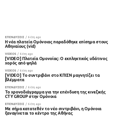
ΕΠΕΝΔΥΣΕΙΣ
6 έτη ago
Η νέα πλατεία Ομόνοιας παραδόθηκε επίσημα στους
Αθηναίους (vid)
VIDEOS
6 έτη ago
[VIDEO] Πλατεία Ομονοίας: Ο εκπληκτικός υδάτινος
χορός από ψηλά
VIDEOS
6 έτη ago
[VIDEO] Το συντριβάνι στο ΚΠΙΣΝ μαγνητίζει τα
βλέμματα
ΕΠΕΝΔΥΣΕΙΣ
6 έτη ago
Το χρονοδιάγραμμα για την επένδυση της κινεζικής
CTY GROUP στην Ομόνοια
ΕΠΕΝΔΥΣΕΙΣ
6 έτη ago
Με σήμα κατατεθέν το νέο σιντριβάνι, η Ομόνοια
ξαναγίνεται το κέντρο της Αθήνας