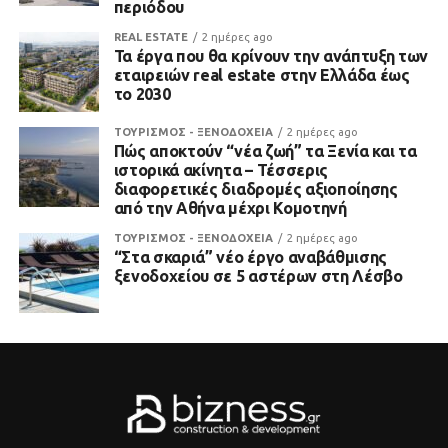
περιόδου
REAL ESTATE
2 ημέρες ago
Τα έργα που θα κρίνουν την ανάπτυξη των
εταιρειών real estate στην Ελλάδα έως
το 2030
ΤΟΥΡΙΣΜΟΣ - ΞΕΝΟΔΟΧΕΙΑ
2 ημέρες ago
Πώς αποκτούν “νέα ζωή” τα Ξενία και τα
ιστορικά ακίνητα – Τέσσερις
διαφορετικές διαδρομές αξιοποίησης
από την Αθήνα μέχρι Κομοτηνή
ΤΟΥΡΙΣΜΟΣ - ΞΕΝΟΔΟΧΕΙΑ
2 ημέρες ago
“Στα σκαριά” νέο έργο αναβάθμισης
ξενοδοχείου σε 5 αστέρων στη Λέσβο