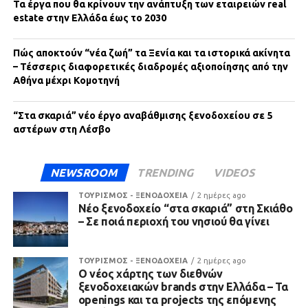
Τα έργα που θα κρίνουν την ανάπτυξη των εταιρειών real
estate στην Ελλάδα έως το 2030
Πώς αποκτούν “νέα ζωή” τα Ξενία και τα ιστορικά ακίνητα
– Τέσσερις διαφορετικές διαδρομές αξιοποίησης από την
Αθήνα μέχρι Κομοτηνή
“Στα σκαριά” νέο έργο αναβάθμισης ξενοδοχείου σε 5
αστέρων στη Λέσβο
NEWSROOM
TRENDING
VIDEOS
ΤΟΥΡΙΣΜΟΣ - ΞΕΝΟΔΟΧΕΙΑ
2 ημέρες ago
Νέο ξενοδοχείο “στα σκαριά” στη Σκιάθο
– Σε ποιά περιοχή του νησιού θα γίνει
ΤΟΥΡΙΣΜΟΣ - ΞΕΝΟΔΟΧΕΙΑ
2 ημέρες ago
Ο νέος χάρτης των διεθνών
ξενοδοχειακών brands στην Ελλάδα – Τα
openings και τα projects της επόμενης